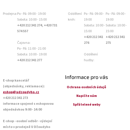
Prodejna:
Po - Pá: 09:00 - 19:00
Oddělení
Po - Pá: 09:00 -
Po - Pá: 09:00 -
Sobota: 10:00 - 15:00
knih:
19:00
19:00
+420 212 341 274, +420 731
Sobota: 10:00 -
Sobota: 10:00 -
574 557
15:00
15:00
+420 212 341
+420 212 341
Čajovna:
276
275
Po - Pá: 11:00 - 21:00
Sobota: 10:00 - 19:00
Oddělení
+420 212 341 277
hudby:
Informace pro vás
E-shop kancelář
(objednávky, reklamace):
Ochrana osobních údajů
eshop@udzoudyho.cz
Napište nám
+420 212 341 273
informace spojené s eshopovou
Spřátelené weby
objednávkou 9:00 - 14:00
E-shop - osobní odběr - výdejní
místo v prodejně U Džoudyho