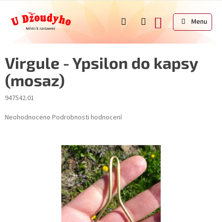
Přejít
na
NÁKUPNÍ
obsah
KOŠÍK
Virgule - Ypsilon do kapsy
(mosaz)
947542.01
Průměrné
Neohodnoceno
Podrobnosti hodnocení
hodnocení
produktu
je
0,0
z
5
hvězdiček.