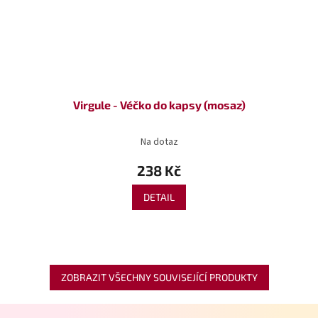
Virgule - Véčko do kapsy (mosaz)
Na dotaz
238 Kč
DETAIL
ZOBRAZIT VŠECHNY SOUVISEJÍCÍ PRODUKTY
Z