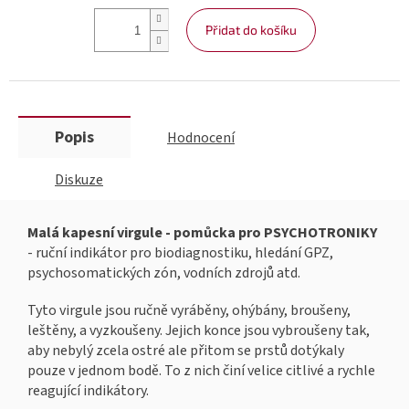
Přidat do košíku
Popis
Hodnocení
Diskuze
Malá kapesní virgule - pomůcka pro PSYCHOTRONIKY
- ruční indikátor pro biodiagnostiku, hledání GPZ,
psychosomatických zón, vodních zdrojů atd.
Tyto virgule jsou ručně vyráběny, ohýbány, broušeny,
leštěny, a vyzkoušeny. Jejich konce jsou vybroušeny tak,
aby nebylý zcela ostré ale přitom se prstů dotýkaly
pouze v jednom bodě. To z nich činí velice citlivé a rychle
reagující indikátory.