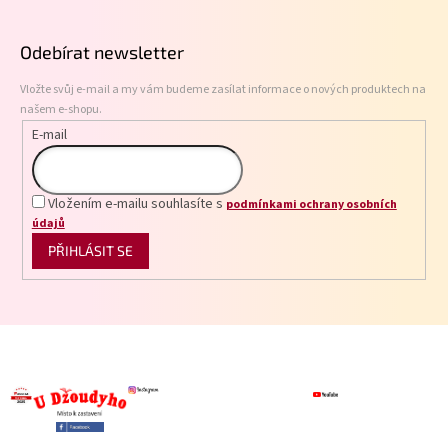
á
p
Odebírat newsletter
a
t
Vložte svůj e-mail a my vám budeme zasílat informace o nových produktech na
í
našem e-shopu.
E-mail
Vložením e-mailu souhlasíte s
podmínkami ochrany osobních
údajů
PŘIHLÁSIT SE