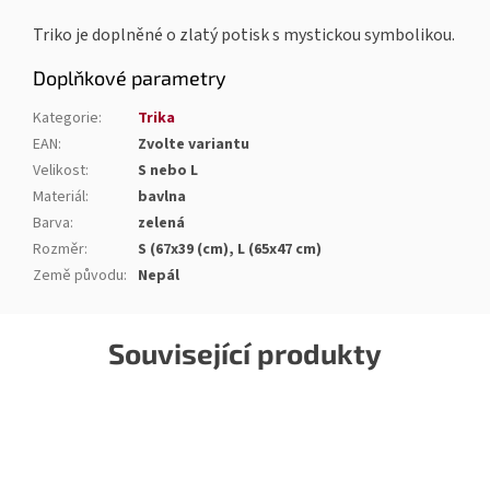
Triko je doplněné o zlatý potisk s mystickou symbolikou.
Doplňkové parametry
Kategorie
:
Trika
EAN
:
Zvolte variantu
Velikost
:
S nebo L
Materiál
:
bavlna
Barva
:
zelená
Rozměr
:
S (67x39 (cm), L (65x47 cm)
Země původu
:
Nepál
Související produkty