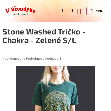
Přejít
na
NÁKUPNÍ
obsah
KOŠÍK
Stone Washed Tričko -
Chakra - Zelené S/L
Průměrné
Neohodnoceno
Podrobnosti hodnocení
hodnocení
produktu
je
0,0
z
5
hvězdiček.