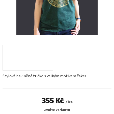
Stylové bavlněné tričko s velkým motivem čaker.
355 Kč
/ ks
Měrná
Zvolte variantu
cena: