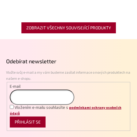
ZOBRAZIT VŠECHNY SOUVISEJÍCÍ PRODUKTY
Z
á
p
Odebírat newsletter
a
t
Vložte svůj e-mail a my vám budeme zasílat informace o nových produktech na
í
našem e-shopu.
E-mail
Vložením e-mailu souhlasíte s
podmínkami ochrany osobních
údajů
PŘIHLÁSIT SE