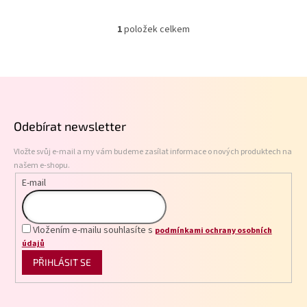
1
položek celkem
O
v
l
á
Z
d
á
a
p
c
Odebírat newsletter
í
a
p
t
r
Vložte svůj e-mail a my vám budeme zasílat informace o nových produktech na
í
v
našem e-shopu.
k
E-mail
y
v
ý
p
Vložením e-mailu souhlasíte s
podmínkami ochrany osobních
i
údajů
s
PŘIHLÁSIT SE
u