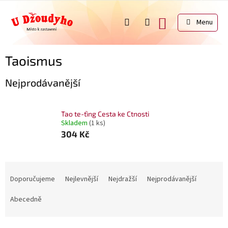
Přejít
na
NÁKUPNÍ
obsah
KOŠÍK
Taoismus
Nejprodávanější
Tao te-ťing Cesta ke Ctnosti
Skladem
(1 ks)
304 Kč
Ř
a
Doporučujeme
Nejlevnější
Nejdražší
Nejprodávanější
z
e
Abecedně
n
í