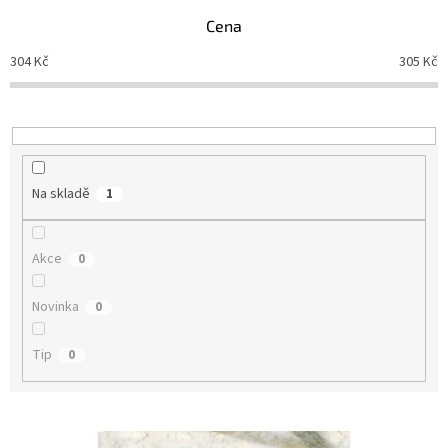
p
Cena
r
o
304
Kč
305
Kč
d
u
k
t
ů
Na skladě
1
Akce
0
Novinka
0
Tip
0
V
ý