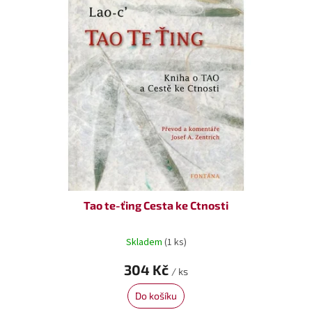
p
i
s
p
r
o
d
u
k
t
ů
Tao te-ťing Cesta ke Ctnosti
Skladem
(1 ks)
304 Kč
/ ks
Do košíku