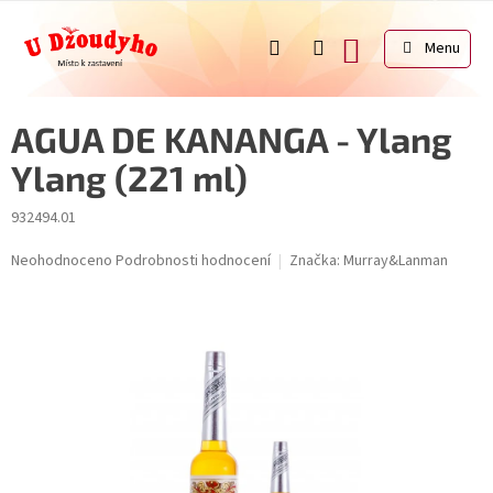
Přejít
na
NÁKUPNÍ
obsah
KOŠÍK
AGUA DE KANANGA - Ylang
Ylang (221 ml)
932494.01
Průměrné
Neohodnoceno
Podrobnosti hodnocení
Značka:
Murray&Lanman
hodnocení
produktu
je
0,0
z
5
hvězdiček.