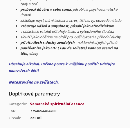
tady a teď
probouzí důvěru v sebe sama
, působí na psychosomatické
úrovni
zklidňuje mysl, mírní úzkost a stres, tiší nervy, pozvedá náladu
vzbuzuje vášeň a smyslnost, působí jako afrodiziakum
v oblastech vztahů přitahuje lásku a vytouženého člověka
slouží i jako obětina na oltář pro vyšší bytosti a přírodní duchy
při rituálech s duchy zemřelých
- naklonění si jejich přízně
používat lze jako EDT ( Eau de Toilette) vonnou esenci na
tělo, vlasy
Obsahuje alkohol. Určeno pouze k vnějšímu použití! Udržujte
mimo dosah dětí!
Netestováno na zvířatech.
Doplňkové parametry
Kategorie
:
Šamanské spirituální esence
EAN
:
7754654404280
Obsah
:
221 ml