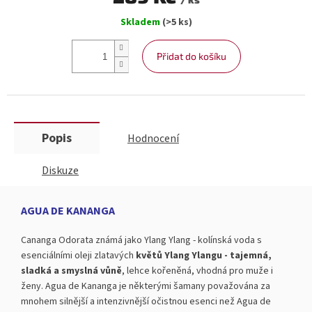
Měrná
Skladem
(>5 ks)
cena:
Přidat do košíku
Popis
Hodnocení
Diskuze
AGUA DE KANANGA
Cananga Odorata známá jako Ylang Ylang - kolínská voda s
esenciálními oleji zlatavých
květů Ylang Ylangu - tajemná,
sladká a smyslná vůně
, lehce kořeněná, vhodná pro muže i
ženy. Agua de Kananga je některými šamany považována za
mnohem silnější a intenzivnější očistnou esenci než Agua de