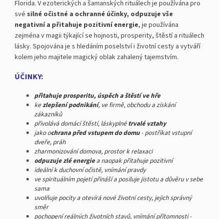
Florida. V ezoterických a šamanských rituálech je používána pro
své
silné očistné a ochranné účinky, odpuzuje vše
negativní a přitahuje pozitivní energie
, je používána
zejména v magii týkající se hojnosti, prosperity, štěstí a rituálech
lásky. Spojována je s hledáním poselství i životní cesty a vytváří
kolem jeho majitele magický oblak zahalený tajemstvím.
ÚČINKY:
přitahuje prosperitu, úspěch a štěstí ve hře
ke
zlepšení podnikání
, ve firmě, obchodu a získání
zákazníků
přivolává domácí štěstí, láskyplné
trvalé vztahy
jako o
chrana před vstupem do domu
- postříkat vstupní
dveře, práh
zharmonizování domova, prostor k relaxaci
odpuzuje zlé energie
a naopak přitahuje pozitivní
ideální k duchovní očistě, vnímání pravdy
ve spirituálním pojetí přináší a posiluje jistotu a důvěru v sebe
sama
uvolňuje pocity a otevírá nové životní cesty, jejich správný
směr
pochopení reálných životních stavů, vnímání přítomnosti -