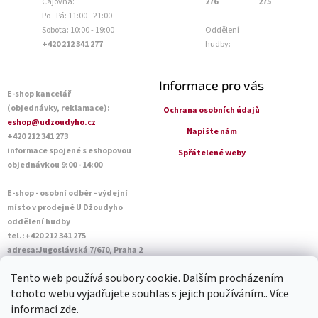
Čajovna:
276
275
Po - Pá: 11:00 - 21:00
Sobota: 10:00 - 19:00
Oddělení
+420 212 341 277
hudby:
Informace pro vás
E-shop kancelář
(objednávky, reklamace):
Ochrana osobních údajů
eshop@udzoudyho.cz
Napište nám
+420 212 341 273
informace spojené s eshopovou
Spřátelené weby
objednávkou 9:00 - 14:00
E-shop - osobní odběr - výdejní
místo v prodejně U Džoudyho
oddělení hudby
tel.:+420 212 341 275
adresa:Jugoslávská 7/670, Praha 2
Otevírací doba Po - Pá: 09:00 - 18:45
Tento web používá soubory cookie. Dalším procházením
Sobota: 10:00 - 14:45
tohoto webu vyjadřujete souhlas s jejich používáním.. Více
informací
zde
.