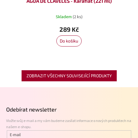
AGUA DE CLAVELES - Karafiát (221 ml)
Skladem
(2 ks)
289 Kč
Do košíku
ZOBRAZIT VŠECHNY SOUVISEJÍCÍ PRODUKTY
Z
á
p
Odebírat newsletter
a
t
Vložte svůj e-mail a my vám budeme zasílat informace o nových produktech na
í
našem e-shopu.
E-mail