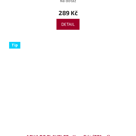
Na dotaz
289 Kč
DETAIL
Tip