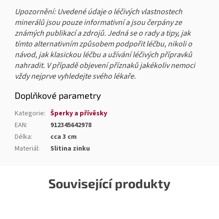
Upozornění: Uvedené údaje o léčivých vlastnostech
minerálů jsou pouze informativní a jsou čerpány ze
známých publikací a zdrojů. Jedná se o rady a tipy, jak
tímto alternativním způsobem podpořit léčbu, nikoli o
návod, jak klasickou léčbu a užívání léčivých přípravků
nahradit. V případě objevení příznaků jakékoliv nemoci
vždy nejprve vyhledejte svého lékaře.
Doplňkové parametry
Kategorie
:
Šperky a přívěsky
EAN
:
912345642978
Délka
:
cca 3 cm
Materiál
:
Slitina zinku
Související produkty