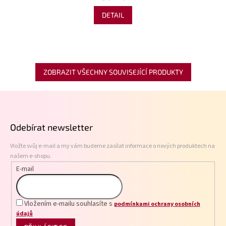
DETAIL
ZOBRAZIT VŠECHNY SOUVISEJÍCÍ PRODUKTY
Z
á
p
Odebírat newsletter
a
t
Vložte svůj e-mail a my vám budeme zasílat informace o nových produktech na
í
našem e-shopu.
E-mail
Vložením e-mailu souhlasíte s
podmínkami ochrany osobních
údajů