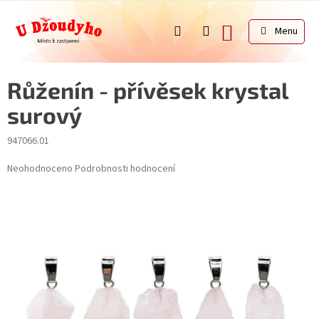
Přejít
na
NÁKUPNÍ
obsah
KOŠÍK
Růženín - přívěsek krystal
surový
947066.01
Průměrné
Neohodnoceno
Podrobnosti hodnocení
hodnocení
produktu
je
0,0
z
5
hvězdiček.