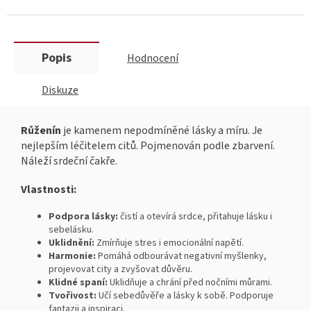
Popis
Hodnocení
Diskuze
Růženín
je kamenem nepodmíněné lásky a míru. Je
nejlepším léčitelem citů. Pojmenován podle zbarvení.
Náleží srdeční čakře.
Vlastnosti:
Podpora lásky:
čistí a otevírá srdce, přitahuje lásku i
sebelásku.
Uklidnění:
Zmírňuje stres i emocionální napětí.
Harmonie:
Pomáhá odbourávat negativní myšlenky,
projevovat city a zvyšovat důvěru.
Klidné spaní:
Uklidňuje a chrání před nočními můrami.
Tvořivost:
Učí sebedůvěře a lásky k sobě. Podporuje
fantazii a inspiraci.