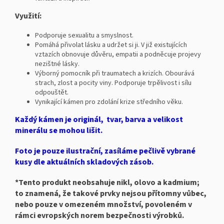
Využití:
Podporuje sexualitu a smyslnost.
Pomáhá přivolat lásku a udržet si ji. V již existujících
vztazích obnovuje důvěru, empatii a podněcuje projevy
nezištné lásky.
Výborný pomocník při traumatech a krizích. Obourává
strach, zlost a pocity viny. Podporuje trpělivost i sílu
odpouštět.
Vynikající kámen pro zdolání krize středního věku.
Každý kámen je originál, tvar, barva a velikost
minerálu se mohou lišit.
Foto je pouze ilustrační, zasíláme pečlivě vybrané
kusy dle aktuálních skladových zásob.
*Tento produkt neobsahuje nikl, olovo a kadmium;
to znamená, že takové prvky nejsou přítomny vůbec,
nebo pouze v omezeném množství, povoleném v
rámci evropských norem bezpečnosti výrobků.