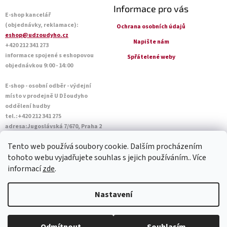
Informace pro vás
E-shop kancelář
(objednávky, reklamace):
Ochrana osobních údajů
eshop@udzoudyho.cz
Napište nám
+420 212 341 273
informace spojené s eshopovou
Spřátelené weby
objednávkou 9:00 - 14:00
E-shop - osobní odběr - výdejní
místo v prodejně U Džoudyho
oddělení hudby
tel.:+420 212 341 275
adresa:Jugoslávská 7/670, Praha 2
Otevírací doba Po - Pá: 09:00 - 18:45
Tento web používá soubory cookie. Dalším procházením
Sobota: 10:00 - 14:45
tohoto webu vyjadřujete souhlas s jejich používáním.. Více
informací
zde
.
Vytvořil Shoptet
Nastavení
Copyright 2026
U Džoudyho
. Všechna práva vyhrazena.
Upravit