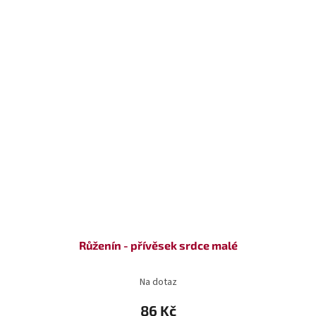
Růženín - přívěsek srdce malé
Na dotaz
86 Kč