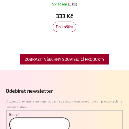
Skladem
(1 ks)
333 Kč
Do košíku
ZOBRAZIT VŠECHNY SOUVISEJÍCÍ PRODUKTY
Z
á
p
Odebírat newsletter
a
t
Vložte svůj e-mail a my vám budeme zasílat informace o nových produktech na
í
našem e-shopu.
E-mail