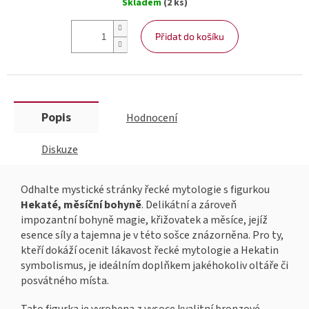
Skladem
(2 ks)
cena:
Přidat do košíku
Popis
Hodnocení
Diskuze
Odhalte mystické stránky řecké mytologie s figurkou
Hekaté, měsíční bohyně
. Delikátní a zároveň
impozantní bohyně magie, křižovatek a měsíce, jejíž
esence síly a tajemna je v této sošce znázorněna. Pro ty,
kteří dokáží ocenit lákavost řecké mytologie a Hekatin
symbolismus, je ideálním doplňkem jakéhokoliv oltáře či
posvátného místa.