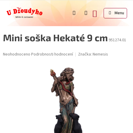
Přejít
na
NÁKUPNÍ
obsah
KOŠÍK
Mini soška Hekaté 9 cm
951274.01
Průměrné
Neohodnoceno
Podrobnosti hodnocení
Značka:
Nemesis
hodnocení
produktu
je
0,0
z
5
hvězdiček.