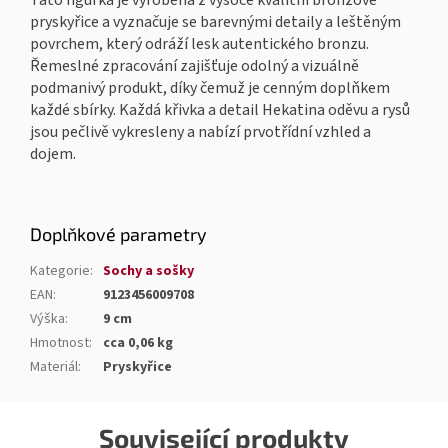
Tato figurka je vyrobena z vysoce kvalitní bronzové
pryskyřice a vyznačuje se barevnými detaily a leštěným
povrchem, který odráží lesk autentického bronzu.
Řemeslné zpracování zajišťuje odolný a vizuálně
podmanivý produkt, díky čemuž je cenným doplňkem
každé sbírky. Každá křivka a detail Hekatina oděvu a rysů
jsou pečlivě vykresleny a nabízí prvotřídní vzhled a
dojem.
Doplňkové parametry
Kategorie
:
Sochy a sošky
EAN
:
9123456009708
Výška
:
9 cm
Hmotnost
:
cca 0,06 kg
Materiál
:
Pryskyřice
Související produkty