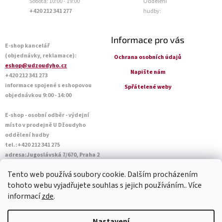
Sobota: 10:00 - 19:00
Oddělení
+420 212 341 277
hudby:
Informace pro vás
E-shop kancelář
(objednávky, reklamace):
Ochrana osobních údajů
eshop@udzoudyho.cz
Napište nám
+420 212 341 273
informace spojené s eshopovou
Spřátelené weby
objednávkou 9:00 - 14:00
E-shop - osobní odběr - výdejní
místo v prodejně U Džoudyho
oddělení hudby
tel.:+420 212 341 275
adresa:Jugoslávská 7/670, Praha 2
Otevírací doba Po - Pá: 09:00 - 18:45
Tento web používá soubory cookie. Dalším procházením
Sobota: 10:00 - 14:45
tohoto webu vyjadřujete souhlas s jejich používáním.. Více
informací
zde
.
Vytvořil Shoptet
Nastavení