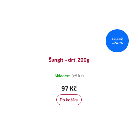
129 Kč
–24 %
Šungit – drť, 200g
Skladem
(>5 ks)
97 Kč
Do košíku