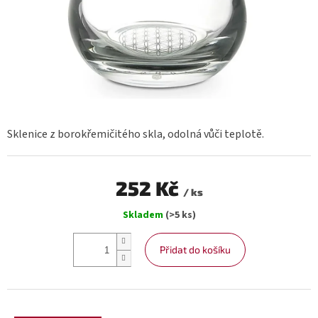
Sklenice z borokřemičitého skla, odolná vůči teplotě.
252 Kč
/ ks
Měrná
Skladem
(>5 ks)
cena:
Přidat do košíku