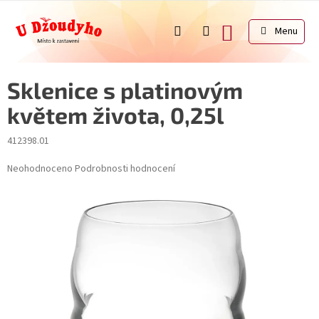
Přejít
na
NÁKUPNÍ
obsah
KOŠÍK
Sklenice s platinovým
květem života, 0,25l
412398.01
Průměrné
Neohodnoceno
Podrobnosti hodnocení
hodnocení
produktu
je
0,0
z
5
hvězdiček.