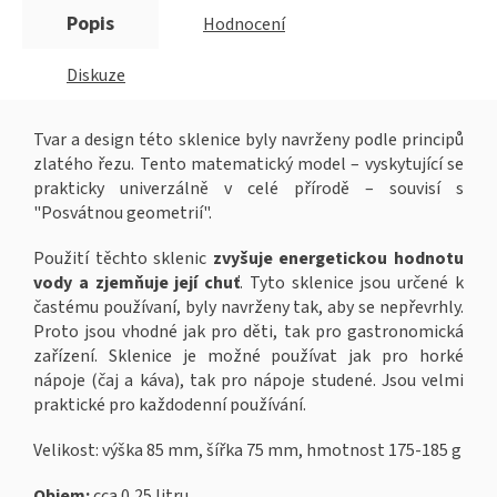
Popis
Hodnocení
Diskuze
Tvar a design této sklenice byly navrženy podle principů
zlatého řezu. Tento matematický model – vyskytující se
prakticky univerzálně v celé přírodě – souvisí s
"Posvátnou geometrií".
Použití těchto sklenic
zvyšuje energetickou hodnotu
vody a zjemňuje její chuť
. Tyto sklenice jsou určené k
častému používaní, byly navrženy tak, aby se nepřevrhly.
Proto jsou vhodné jak pro děti, tak pro gastronomická
zařízení. Sklenice je možné používat jak pro horké
nápoje (čaj a káva), tak pro nápoje studené. Jsou velmi
praktické pro každodenní používání.
Velikost: výška 85 mm, šířka 75 mm, hmotnost 175-185 g
Objem:
cca 0,25 litru