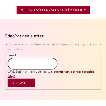
ZOBRAZIT VŠECHNY SOUVISEJÍCÍ PRODUKTY
Z
á
p
Odebírat newsletter
a
t
Vložte svůj e-mail a my vám budeme zasílat informace o nových produktech na
í
našem e-shopu.
E-mail
Vložením e-mailu souhlasíte s
podmínkami ochrany osobních
údajů
PŘIHLÁSIT SE