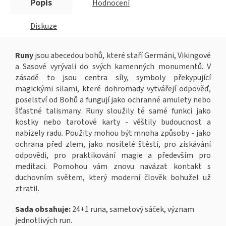
Popis
Hodnocení
Diskuze
Runy
jsou abecedou bohů, které staří Germáni, Vikingové
a Sasové vyrývali do svých kamenných monumentů. V
zásadě to jsou centra síly, symboly překypující
magickými silami, které dohromady vytvářejí odpověď,
poselství od Bohů a fungují jako ochranné amulety nebo
šťastné talismany. Runy sloužily té samé funkci jako
kostky nebo tarotové karty - věštily budoucnost a
nabízely radu. Použity mohou být mnoha způsoby - jako
ochrana před zlem, jako nositelé štěstí, pro získávání
odpovědi, pro praktikování magie a především pro
meditaci. Pomohou vám znovu navázat kontakt s
duchovním světem, který moderní člověk bohužel už
ztratil.
Sada obsahuje:
24+1 runa, sametový sáček, význam
jednotlivých run.