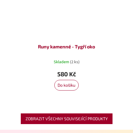
Runy kamenné - Tygří oko
Skladem
(2 ks)
580 Kč
Do košíku
ZOBRAZIT VŠECHNY SOUVISEJÍCÍ PRODUKTY
Z