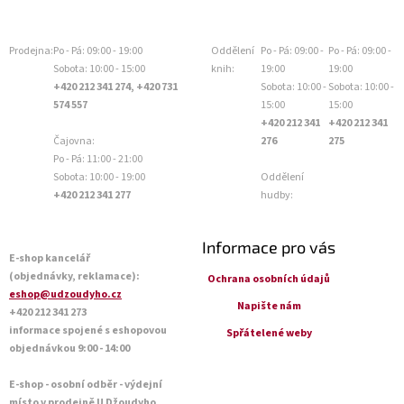
Prodejna:
Po - Pá: 09:00 - 19:00
Oddělení
Po - Pá: 09:00 -
Po - Pá: 09:00 -
Sobota: 10:00 - 15:00
knih:
19:00
19:00
+420 212 341 274, +420 731
Sobota: 10:00 -
Sobota: 10:00 -
574 557
15:00
15:00
+420 212 341
+420 212 341
Čajovna:
276
275
Po - Pá: 11:00 - 21:00
Sobota: 10:00 - 19:00
Oddělení
+420 212 341 277
hudby:
Informace pro vás
E-shop kancelář
(objednávky, reklamace):
Ochrana osobních údajů
eshop@udzoudyho.cz
Napište nám
+420 212 341 273
informace spojené s eshopovou
Spřátelené weby
objednávkou 9:00 - 14:00
E-shop - osobní odběr - výdejní
místo v prodejně U Džoudyho