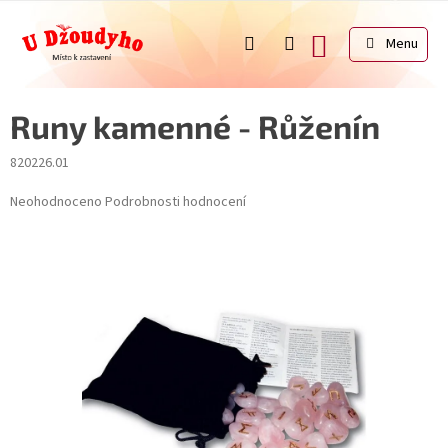
Přejít
na
NÁKUPNÍ
obsah
KOŠÍK
Runy kamenné - Růženín
820226.01
Průměrné
Neohodnoceno
Podrobnosti hodnocení
hodnocení
produktu
je
0,0
z
5
hvězdiček.