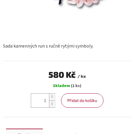
Sada kamenných run s ručně rytými symboly.
580 Kč
/ ks
Měrná
Skladem
(1 ks)
cena:
Přidat do košíku