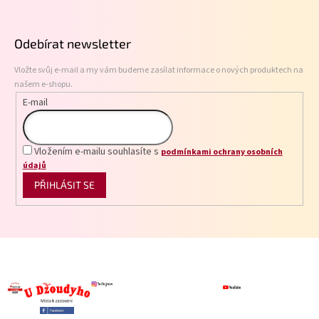
á
p
Odebírat newsletter
a
t
Vložte svůj e-mail a my vám budeme zasílat informace o nových produktech na
í
našem e-shopu.
E-mail
Vložením e-mailu souhlasíte s
podmínkami ochrany osobních
údajů
PŘIHLÁSIT SE