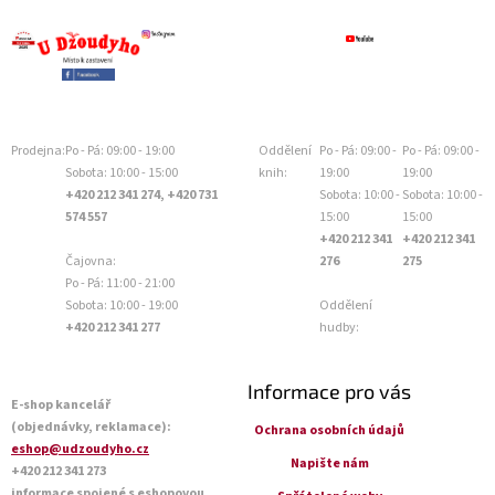
Prodejna:
Po - Pá: 09:00 - 19:00
Oddělení
Po - Pá: 09:00 -
Po - Pá: 09:00 -
Sobota: 10:00 - 15:00
knih:
19:00
19:00
+420 212 341 274, +420 731
Sobota: 10:00 -
Sobota: 10:00 -
574 557
15:00
15:00
+420 212 341
+420 212 341
Čajovna:
276
275
Po - Pá: 11:00 - 21:00
Sobota: 10:00 - 19:00
Oddělení
+420 212 341 277
hudby:
Informace pro vás
E-shop kancelář
(objednávky, reklamace):
Ochrana osobních údajů
eshop@udzoudyho.cz
Napište nám
+420 212 341 273
informace spojené s eshopovou