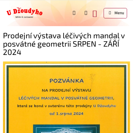
Přejít
na
NÁKUPNÍ
obsah
KOŠÍK
Prodejní výstava léčivých mandal v
posvátné geometrii SRPEN - ZÁŘÍ
2024