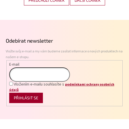
PŘEDCHOZÍ ČLÁNEK
DALŠÍ ČLÁNEK
Z
á
p
Odebírat newsletter
a
t
Vložte svůj e-mail a my vám budeme zasílat informace o nových produktech na
í
našem e-shopu.
E-mail
Vložením e-mailu souhlasíte s
podmínkami ochrany osobních
údajů
PŘIHLÁSIT SE