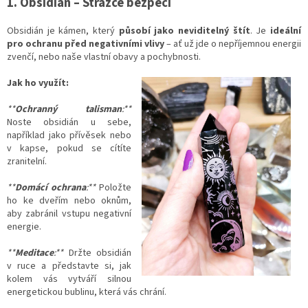
1. Obsidián – Strážce bezpečí
O
bsidián je kámen, který
působí jako n
eviditelný štít
. Je
ideální
pro ochranu před negativními vlivy
– ať už jde o nepříjemnou energii
zvenčí, nebo naše vlastní obavy a pochybnosti.
Jak ho využít:
**
Ochranný talisman
:**
Noste obsidián u sebe,
například jako přívěsek nebo
v kapse, pokud se cítíte
zranitelní.
**
Domácí ochrana
:**
Položte
ho ke dveřím nebo oknům,
aby zabránil vstupu negativní
energie.
**
Meditace
:**
Držte obsidián
v ruce a představte si, jak
kolem vás vytváří silnou
energetickou bublinu, která vás chrání.