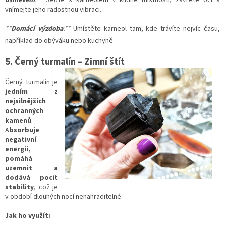
vnímejte jeho radostnou vibraci.
**
Domácí výzdoba
:**
Umístěte karneol tam, kde trávíte nejvíc času,
například do obýváku nebo kuchyně.
5. Černý turmalín – Zimní štít
Černý turmalín je
jedním z
nejsilnějšíc
h
ochranných
kamenů
.
A
bsorbuje
negativní
energii,
pomáhá
uzemnit a
dodává pocit
stability
, což je
v období dlouhých nocí nenahraditelné.
Jak ho využít: