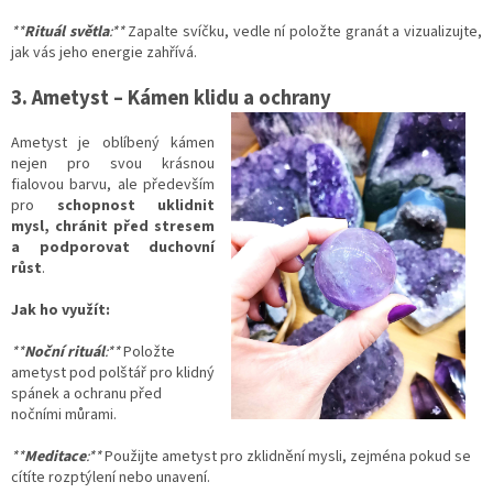
**
Rituál světla
:**
Zapalte svíčku, vedle ní položte granát a vizualizujte,
jak vás jeho energie zahřívá.
3. Ametyst – Kámen klidu a o
chrany
Ametyst je oblíbený kámen
nejen pro svou krásnou
fialovou barvu, ale především
pro
schopnost uklidnit
mysl, chránit před stresem
a podporovat duchovní
růst
.
Jak ho využít:
**
Noční rituál
:**
Položte
ametyst pod polštář pro klidný
spánek a ochranu před
nočními můrami.
**
Meditace
:**
Použijte ametyst pro zklidnění mysli, zejména pokud se
cítíte rozptýlení nebo unavení.