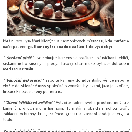
ideální pro vytváření klidných a harmonických místností, kde můžeme
načerpat energii.
Kameny lze snadno začlenit do výzdoby:
**
Sezónní oltář
:**
Kombinujte kameny se svíčkami, větvičkami jehličí,
šiškami nebo sušenými plody. Takový oltář může být středobodem
meditací a rituálů.
**
Vánoční dekorace
:**
Zapojte kameny do adventního věnce nebo je
vložte do skleněné mísy společně s vonnými bylinkami, jako je skořice,
hřebíček nebo sušený pomeranč.
**
Zimní křišťálová mřížka
:**
Vytvořte kolem svého prostoru mřížku z
kamenů pro ochranu a harmonii. Turmalín a obsidián mohou tvořit
základní ochranný kruh, zatímco granát a karneol dodají energii a
teplo.
Zimní období je časem introspekce
, klidu a
přípravy na nové