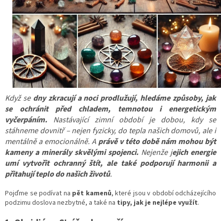
Když se
dny zkracují a noci prodlužují, hledáme způsoby, jak
se ochránit před chladem, temnotou i energetickým
vyčerpáním.
Nastávající zimní období je dobou, kdy se
stáhneme dovnitř – nejen fyzicky, do tepla našich domovů, ale i
mentálně a emocionálně. A
právě v této době nám mohou být
kameny a minerály skvělými spojenci.
Nejenže j
ejich energie
umí vytvořit ochranný štít, ale také podporují harmonii a
přitahují teplo do našich životů
.
Pojďme se podívat na
pět kamenů
, které jsou v období odcházejícího
podzimu doslova nezbytné, a také na
tipy, jak je nejlépe využít
.