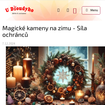
Přejít
na
NÁKUPNÍ
obsah
KOŠÍK
Magické kameny na zimu - Síla
ochránců
7.12.2024