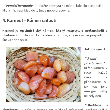
**
Domácí harmonie
:**
Položte ametyst na místo, kde chcete posílit
klid a mír, například do ložnice nebo pracovny.
4. Karneol – Kámen radosti
Karneol je
optimistický kámen, který rozptyluje melancholii a
dodává chuť do života
. Je ideální na zimu, kdy nás může přepadnout
únava nebo splín.
Jak ho využít:
**
Ranní
povzbuzení
:**
Držte karneol v
ruce každé
ráno a
představte si,
jak vás jeho
energie nabíjí
na celý den.
**
Meditace s
úsměvem
:**
Seďte s karneolem v klidné místnosti, zavřete oči a