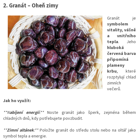
2. Granát – Oheň zimy
Granát je
symbolem
vitality, vášně
a vnitřního
tepla
. Jeho
hluboká
červená barva
připomíná
plameny
krbu
, které
rozptylují chlad
zimních
večerů.
Jak ho využít:
**N
abíjení energií
:**
Noste granát jako šperk, zejména během
chladných dnů, kdy potřebujete povzbudit.
**
Zimní altánek
:**
Položte granát do středu stolu nebo na oltář jako
symbol tepla a energie.