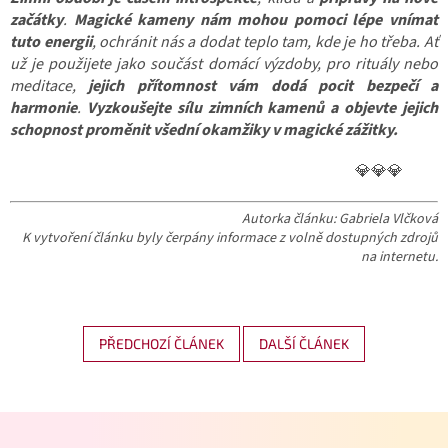
začátky
.
Magické kameny nám mohou pomoci lépe vnímat
tuto energii
, ochránit nás a dodat teplo tam, kde je ho třeba. Ať
už je použijete jako součást domácí výzdoby, pro rituály nebo
meditace,
jejich přítomnost vám dodá pocit bezpečí a
harmonie
.
Vyzkoušejte sílu zimních kamenů a objevte jejich
schopnost proměnit všední okamžiky v magické zážitky.
💎💎💎
Autorka článku: Gabriela Vlčková
K vytvoření článku byly čerpány informace z volně dostupných zdrojů
na internetu.
PŘEDCHOZÍ ČLÁNEK
DALŠÍ ČLÁNEK
Z
á