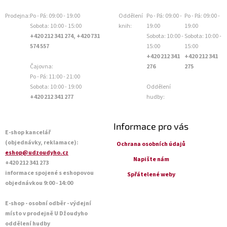
Prodejna:
Po - Pá: 09:00 - 19:00
Oddělení
Po - Pá: 09:00 -
Po - Pá: 09:00 -
Sobota: 10:00 - 15:00
knih:
19:00
19:00
+420 212 341 274, +420 731
Sobota: 10:00 -
Sobota: 10:00 -
574 557
15:00
15:00
+420 212 341
+420 212 341
Čajovna:
276
275
Po - Pá: 11:00 - 21:00
Sobota: 10:00 - 19:00
Oddělení
+420 212 341 277
hudby:
Informace pro vás
E-shop kancelář
(objednávky, reklamace):
Ochrana osobních údajů
eshop@udzoudyho.cz
Napište nám
+420 212 341 273
informace spojené s eshopovou
Spřátelené weby
objednávkou 9:00 - 14:00
E-shop - osobní odběr - výdejní
místo v prodejně U Džoudyho
oddělení hudby