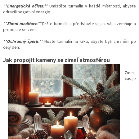
**
Energetická očista
:**
Umístěte turmalín v každé místnosti, abyste
odrazili negativní energie.
**
Zimní meditace
:**
Držte turmalín a představte si, jak vás uzemňuje a
propojuje se zemí.
**
Ochranný šperk
:**
Noste turmalín na krku, abyste byli chráněni po
celý den.
Jak propojit kameny
se zimní atmosférou
Zimní
čas je