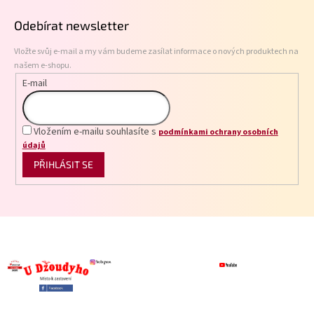
p
Odebírat newsletter
a
t
Vložte svůj e-mail a my vám budeme zasílat informace o nových produktech na
í
našem e-shopu.
E-mail
Vložením e-mailu souhlasíte s
podmínkami ochrany osobních
údajů
PŘIHLÁSIT SE