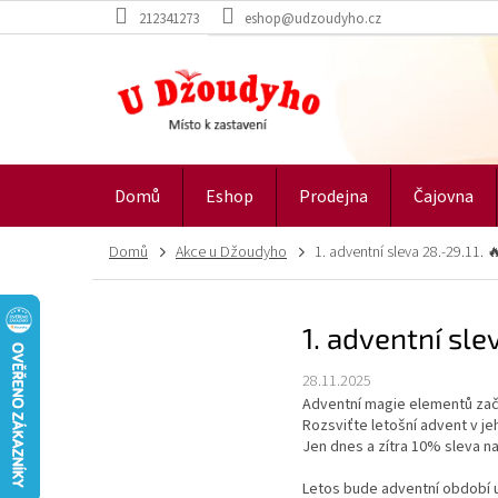
Přejít
212341273
eshop@udzoudyho.cz
na
obsah
Domů
Eshop
Prodejna
Čajovna
Domů
Akce u Džoudyho
1. adventní sleva 28.-29.11. 🔥
1. adventní slev
28.11.2025
Adventní magie elementů za
Rozsviťte letošní advent v jeh
Jen dnes a zítra 10% sleva n
Letos bude adventní období u