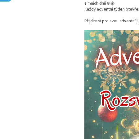
zimních dnů ❄️☀️
Každý adventní týden otevřem
Přijďte si pro svou adventní 