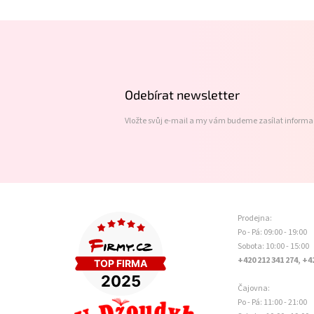
Z
á
p
a
t
Odebírat newsletter
í
Vložte svůj e-mail a my vám budeme zasílat inform
Prodejna:
Po - Pá: 09:00 - 19:00
Sobota: 10:00 - 15:00
+420 212 341 274, +4
Čajovna:
Po - Pá: 11:00 - 21:00