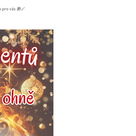
o pro vás 🎁🪄