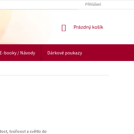
Přihlášení
NÁKUPNÍ
Prázdný košík
KOŠÍK
E-booky / Návody
Dárkové poukazy
ost, tvořivost a světlo do