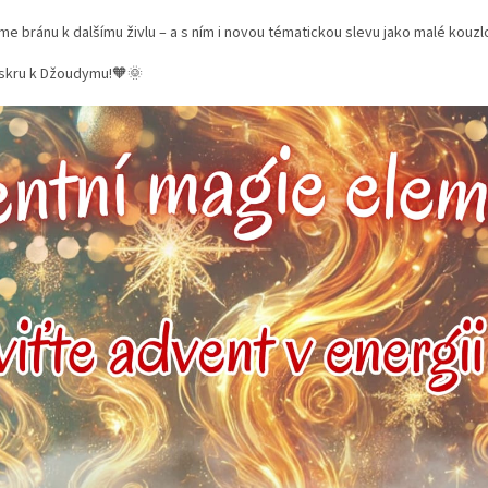
e bránu k dalšímu živlu – a s ním i novou tématickou slevu jako malé kouzl
jiskru k Džoudymu!🧡🌞