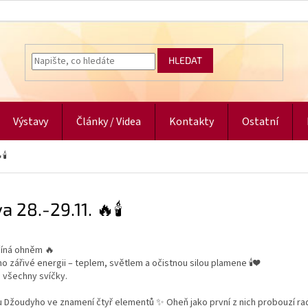
HLEDAT
Výstavy
Články / Videa
Kontakty
Ostatní
🕯️
a 28.-29.11. 🔥🕯️
číná ohněm 🔥
o zářivé energii – teplem, světlem a očistnou silou plamene 🕯️❤️
a všechny svíčky.
 Džoudyho ve znamení čtyř elementů ✨ Oheň jako první z nich probouzí rad