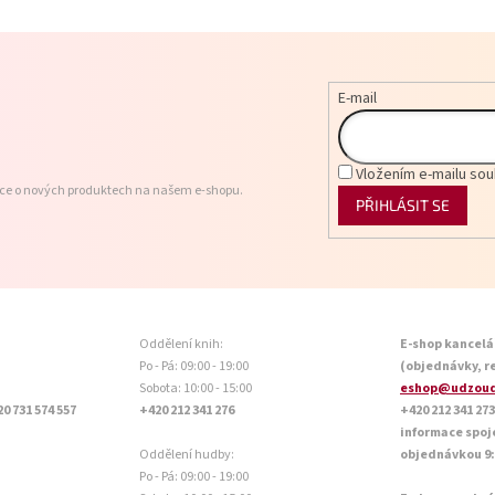
E-mail
Vložením e-mailu sou
ace o nových produktech na našem e-shopu.
PŘIHLÁSIT SE
Oddělení knih:
E-shop kancelá
Po - Pá: 09:00 - 19:00
(objednávky, r
Sobota: 10:00 - 15:00
eshop@udzoud
20 731 574 557
+420 212 341 276
+420 212 341 273
informace spoj
Oddělení hudby:
objednávkou 9:0
Po - Pá: 09:00 - 19:00