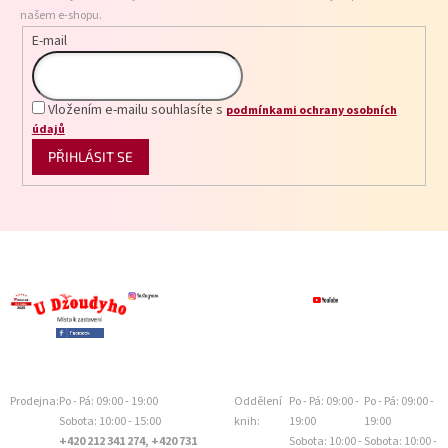
í
našem e-shopu.
E-mail
Vložením e-mailu souhlasíte s
podmínkami ochrany osobních
údajů
PŘIHLÁSIT SE
Prodejna:
Po - Pá: 09:00 - 19:00
Oddělení
Po - Pá: 09:00 -
Po - Pá: 09:00 -
Sobota: 10:00 - 15:00
knih:
19:00
19:00
+420 212 341 274, +420 731
Sobota: 10:00 -
Sobota: 10:00 -