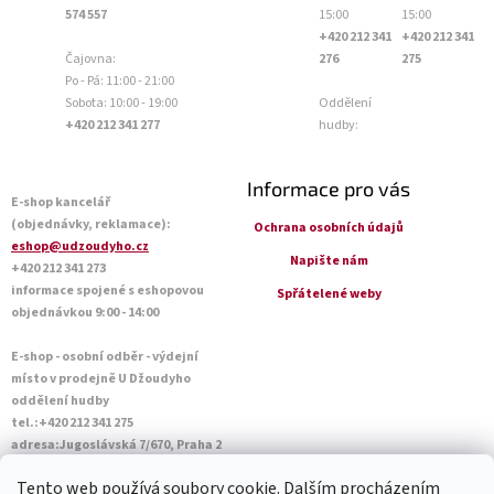
574 557
15:00
15:00
+420 212 341
+420 212 341
Čajovna:
276
275
Po - Pá: 11:00 - 21:00
Sobota: 10:00 - 19:00
Oddělení
+420 212 341 277
hudby:
Informace pro vás
E-shop kancelář
(objednávky, reklamace):
Ochrana osobních údajů
eshop@udzoudyho.cz
Napište nám
+420 212 341 273
informace spojené s eshopovou
Spřátelené weby
objednávkou 9:00 - 14:00
E-shop - osobní odběr - výdejní
místo v prodejně U Džoudyho
oddělení hudby
tel.:+420 212 341 275
adresa:Jugoslávská 7/670, Praha 2
Otevírací doba Po - Pá: 09:00 - 18:45
Tento web používá soubory cookie. Dalším procházením
Sobota: 10:00 - 14:45