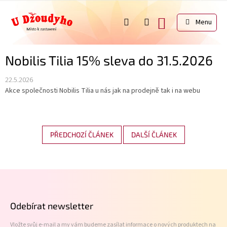
Přejít
na
NÁKUPNÍ
obsah
KOŠÍK
Nobilis Tilia 15% sleva do 31.5.2026
22.5.2026
Akce společnosti Nobilis Tilia u nás jak na prodejně tak i na webu
PŘEDCHOZÍ ČLÁNEK
DALŠÍ ČLÁNEK
Z
á
p
Odebírat newsletter
a
t
Vložte svůj e-mail a my vám budeme zasílat informace o nových produktech na