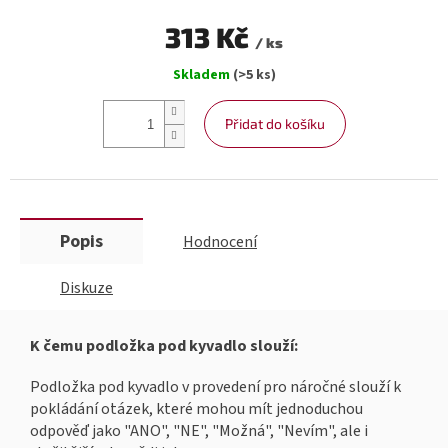
313 Kč
/ ks
Měrná
Skladem
(>5 ks)
cena:
Přidat do košíku
Popis
Hodnocení
Diskuze
K čemu podložka pod kyvadlo slouží:
Podložka pod kyvadlo v provedení pro náročné slouží k
pokládání otázek, které mohou mít jednoduchou
odpověď jako "ANO", "NE", "Možná", "Nevím", ale i