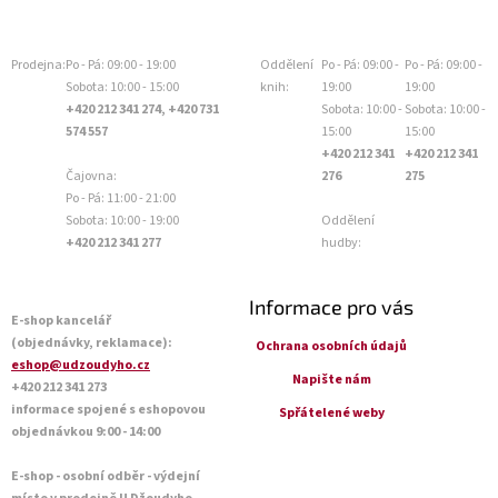
Prodejna:
Po - Pá: 09:00 - 19:00
Oddělení
Po - Pá: 09:00 -
Po - Pá: 09:00 -
Sobota: 10:00 - 15:00
knih:
19:00
19:00
+420 212 341 274, +420 731
Sobota: 10:00 -
Sobota: 10:00 -
574 557
15:00
15:00
+420 212 341
+420 212 341
Čajovna:
276
275
Po - Pá: 11:00 - 21:00
Sobota: 10:00 - 19:00
Oddělení
+420 212 341 277
hudby:
Informace pro vás
E-shop kancelář
(objednávky, reklamace):
Ochrana osobních údajů
eshop@udzoudyho.cz
Napište nám
+420 212 341 273
informace spojené s eshopovou
Spřátelené weby
objednávkou 9:00 - 14:00
E-shop - osobní odběr - výdejní