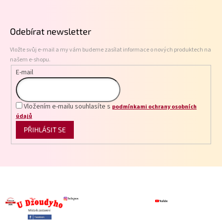
Z
á
p
Odebírat newsletter
a
t
Vložte svůj e-mail a my vám budeme zasílat informace o nových produktech na
í
našem e-shopu.
E-mail
Vložením e-mailu souhlasíte s
podmínkami ochrany osobních
údajů
PŘIHLÁSIT SE