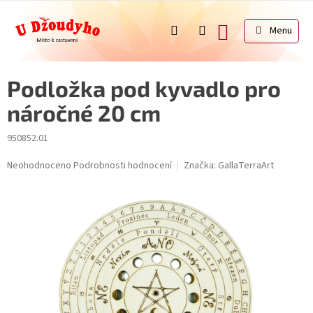
Přejít
na
NÁKUPNÍ
obsah
KOŠÍK
Podložka pod kyvadlo pro
náročné 20 cm
950852.01
Průměrné
Neohodnoceno
Podrobnosti hodnocení
Značka:
GallaTerraArt
hodnocení
produktu
je
0,0
z
5
hvězdiček.