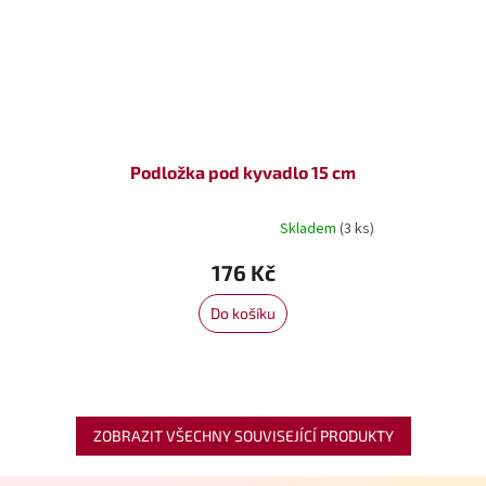
Podložka pod kyvadlo 15 cm
Skladem
(3 ks)
Průměrné
hodnocení
176 Kč
produktu
je
5,0
Do košíku
z
5
hvězdiček.
ZOBRAZIT VŠECHNY SOUVISEJÍCÍ PRODUKTY