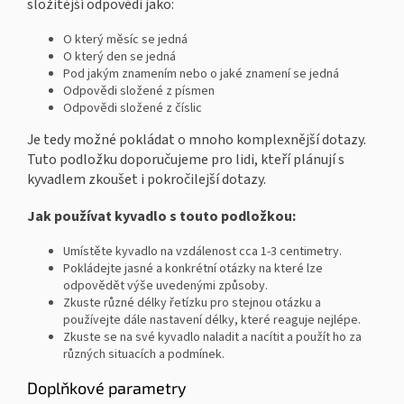
složitější odpovědi jako:
O který měsíc se jedná
O který den se jedná
Pod jakým znamením nebo o jaké znamení se jedná
Odpovědi složené z písmen
Odpovědi složené z číslic
Je tedy možné pokládat o mnoho komplexnější dotazy.
Tuto podložku doporučujeme pro lidi, kteří plánují s
kyvadlem zkoušet i pokročilejší dotazy.
Jak používat kyvadlo s touto podložkou:
Umístěte kyvadlo na vzdálenost cca 1-3 centimetry.
Pokládejte jasné a konkrétní otázky na které lze
odpovědět výše uvedenými způsoby.
Zkuste různé délky řetízku pro stejnou otázku a
používejte dále nastavení délky, které reaguje nejlépe.
Zkuste se na své kyvadlo naladit a nacítit a použít ho za
různých situacích a podmínek.
Doplňkové parametry