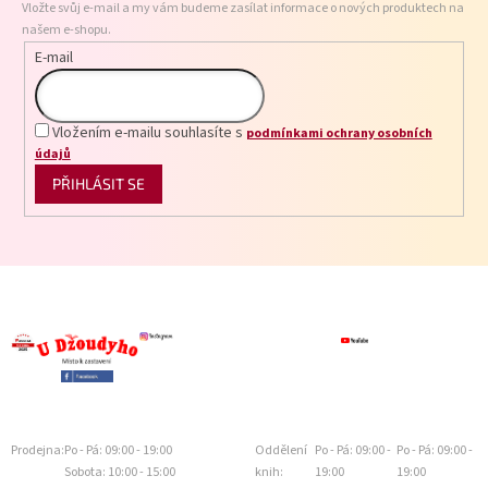
Vložte svůj e-mail a my vám budeme zasílat informace o nových produktech na
í
našem e-shopu.
E-mail
Vložením e-mailu souhlasíte s
podmínkami ochrany osobních
údajů
PŘIHLÁSIT SE
Prodejna:
Po - Pá: 09:00 - 19:00
Oddělení
Po - Pá: 09:00 -
Po - Pá: 09:00 -
Sobota: 10:00 - 15:00
knih:
19:00
19:00