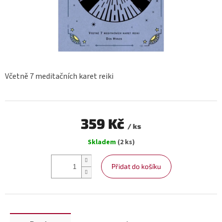
Včetně 7 meditačních karet reiki
359 Kč
/ ks
Měrná
Skladem
(2 ks)
cena:
Přidat do košíku