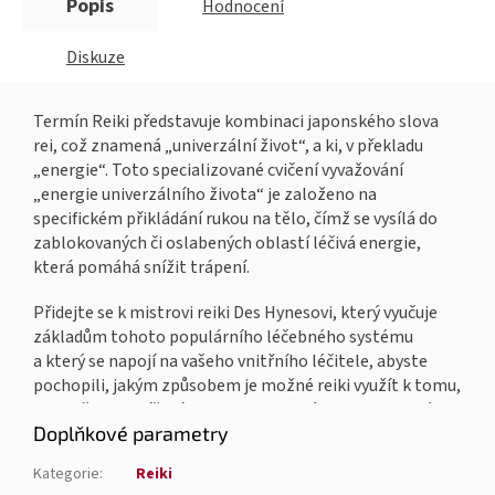
Popis
Hodnocení
Diskuze
Termín Reiki představuje kombinaci japonského slova
rei, což znamená „univerzální život“, a ki, v překladu
„energie“. Toto specializované cvičení vyvažování
„energie univerzálního života“ je založeno na
specifickém přikládání rukou na tělo, čímž se vysílá do
zablokovaných či oslabených oblastí léčivá energie,
která pomáhá snížit trápení.
Přidejte se k mistrovi reiki Des Hynesovi, který vyučuje
základům tohoto populárního léčebného systému
a který se napojí na vašeho vnitřního léčitele, abyste
pochopili, jakým způsobem je možné reiki využít k tomu,
aby došlo ke snížení stresu, deprese, úzkosti a fyzické
Doplňkové parametry
bolesti nejen u vás, ale i u ostatních. Součástí je
7 meditačních oboustranných karet.
Kategorie
:
Reiki