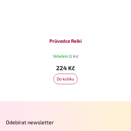
Průvodce Reiki
Skladem
(1 ks)
224 Kč
Do košíku
Z
á
p
Odebírat newsletter
a
t