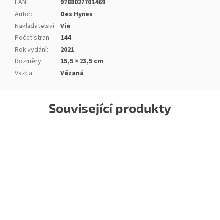
EAN
:
9788027701469
Autor
:
Des Hynes
Nakladatelsví
:
Via
Počet stran
:
144
Rok vydání
:
2021
Rozměry
:
15,5 × 23,5 cm
Vazba
:
Vázaná
Související produkty