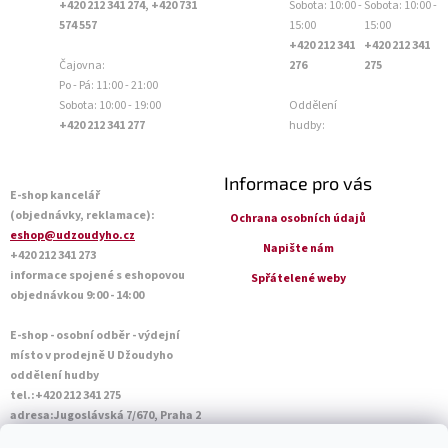
+420 212 341 274, +420 731
Sobota: 10:00 -
Sobota: 10:00 -
574 557
15:00
15:00
+420 212 341
+420 212 341
Čajovna:
276
275
Po - Pá: 11:00 - 21:00
Sobota: 10:00 - 19:00
Oddělení
+420 212 341 277
hudby:
Informace pro vás
E-shop kancelář
(objednávky, reklamace):
Ochrana osobních údajů
eshop@udzoudyho.cz
Napište nám
+420 212 341 273
informace spojené s eshopovou
Spřátelené weby
objednávkou 9:00 - 14:00
E-shop - osobní odběr - výdejní
místo v prodejně U Džoudyho
oddělení hudby
tel.:+420 212 341 275
adresa:Jugoslávská 7/670, Praha 2
Otevírací doba Po - Pá: 09:00 - 18:45