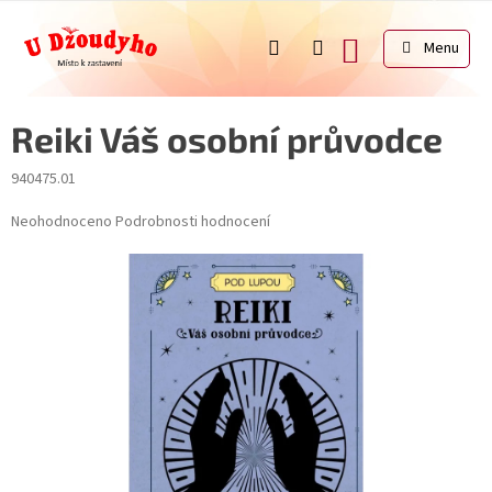
Přejít
na
NÁKUPNÍ
obsah
KOŠÍK
Reiki Váš osobní průvodce
940475.01
Průměrné
Neohodnoceno
Podrobnosti hodnocení
hodnocení
produktu
je
0,0
z
5
hvězdiček.