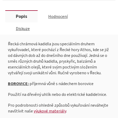
Popis
Hodnocení
Diskuze
Řecká chrámová kadidla jsou speciálním druhem
vykuřovadel, které pochází z Řecké hory Athos, kde se již
od dávných dob až do dnešního dne používají. Jedná se o
směs různých druhů kadidla, pryskyřic, balzámů a
esenciálních olejů, které svým poctivým složením
vytvářejí svoji unikátní vůni. Ručně vyrobeno v Řecku.
BOROVICE:
příjemná vůně s nádechem borovice
Použití na dřevěný uhlík nebo do elektrické kadidelnice.
Pro podrobnosti ohledně způsobů vykuřování neváhejte
navštívit naše
výukové materiály
.