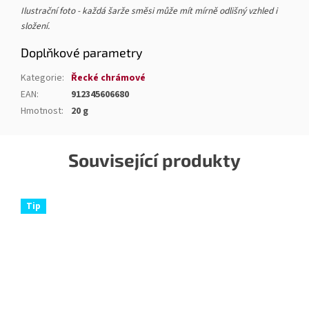
Ilustrační foto - každá šarže směsi může mít mírně odlišný vzhled i
složení.
Doplňkové parametry
Kategorie
:
Řecké chrámové
EAN
:
912345606680
Hmotnost
:
20 g
Související produkty
Tip