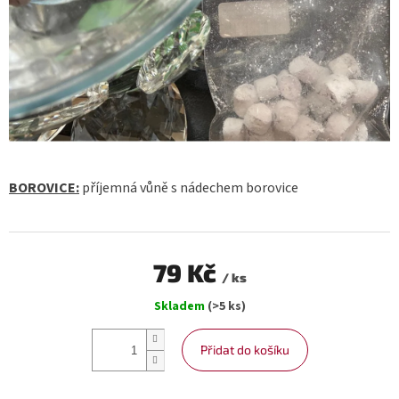
BOROVICE:
příjemná vůně s nádechem borovice
79 Kč
/ ks
Měrná
Skladem
(>5 ks)
cena:
Přidat do košíku