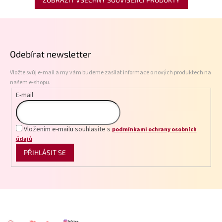
Z
á
p
Odebírat newsletter
a
t
Vložte svůj e-mail a my vám budeme zasílat informace o nových produktech na
í
našem e-shopu.
E-mail
Vložením e-mailu souhlasíte s
podmínkami ochrany osobních
údajů
PŘIHLÁSIT SE