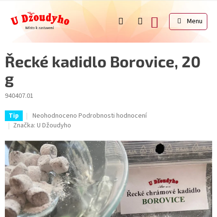
Přejít
na
NÁKUPNÍ
obsah
KOŠÍK
Řecké kadidlo Borovice, 20
g
940407.01
Průměrné
Neohodnoceno
Podrobnosti hodnocení
Tip
hodnocení
Značka:
U Džoudyho
produktu
je
0,0
z
5
hvězdiček.