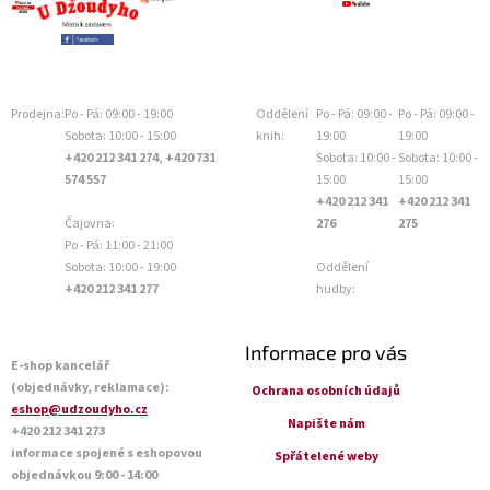
Prodejna:
Po - Pá: 09:00 - 19:00
Oddělení
Po - Pá: 09:00 -
Po - Pá: 09:00 -
Sobota: 10:00 - 15:00
knih:
19:00
19:00
+420 212 341 274, +420 731
Sobota: 10:00 -
Sobota: 10:00 -
574 557
15:00
15:00
+420 212 341
+420 212 341
Čajovna:
276
275
Po - Pá: 11:00 - 21:00
Sobota: 10:00 - 19:00
Oddělení
+420 212 341 277
hudby:
Informace pro vás
E-shop kancelář
(objednávky, reklamace):
Ochrana osobních údajů
eshop@udzoudyho.cz
Napište nám
+420 212 341 273
informace spojené s eshopovou
Spřátelené weby
objednávkou 9:00 - 14:00