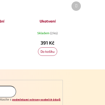
Další
produkt
lní
Ukotvení
Skladem
(2 ks)
391 Kč
Do košíku
hlasíte s
podmínkami ochrany osobních údajů