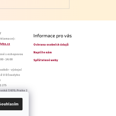
ř
Informace pro vás
eklamace):
yho.cz
Ochrana osobních údajů
Napište nám
ené s eshopovou
0 - 14:00
Spřátelené weby
 odběr - výdejní
ně U Džoudyho
y
1 275
vská 7/670, Praha 2
o - Pá: 09:00 - 18:45
14:45
Souhlasím