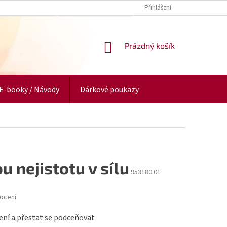
Přihlášení
NÁKUPNÍ
Prázdný košík
KOŠÍK
E-booky / Návody
Dárkové poukazy
 nejistotu v sílu
953180.01
ocení
ení a přestat se podceňovat