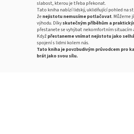
slabost, kterou je třeba překonat.
Tato kniha nabízí lidský, uklidňující pohled na 
že
nejistotu nemusíme potlačovat
. Můžeme j
výhodu. Díky
skutečným příběhům a praktický
přestanete se vyhýbat nekomfortním situacím a 
Když
přestaneme vnímat nejistotu jako selhá
spojení s lidmi kolem nás.
Tato kniha je povzbudivým průvodcem pro kaž
brát jako svou sílu.