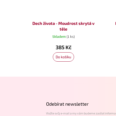
Dech života - Moudrost skrytá v
těle
Skladem
(1 ks)
385 Kč
Do košíku
Z
á
p
a
t
Odebírat newsletter
í
Vložte svůj e-mail a my vám budeme zasílat inform