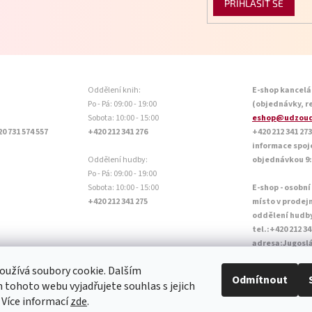
PŘIHLÁSIT SE
Oddělení knih:
E-shop kancelá
Po - Pá: 09:00 - 19:00
(objednávky, r
Sobota: 10:00 - 15:00
eshop@udzoud
20 731 574 557
+420 212 341 276
+420 212 341 273
informace spoj
Oddělení hudby:
objednávkou 9:0
Po - Pá: 09:00 - 19:00
Sobota: 10:00 - 15:00
E-shop - osobní
+420 212 341 275
místo v prodej
oddělení hudb
tel.:+420 212 34
adresa:Jugoslá
Otevírací doba P
užívá soubory cookie. Dalším
Sobota: 10:00 - 
Odmítnout
tohoto webu vyjadřujete souhlas s jejich
 Více informací
zde
.