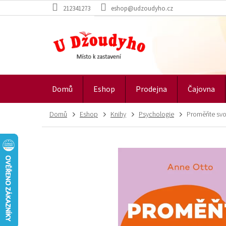
Přejít
212341273
eshop@udzoudyho.cz
na
obsah
Domů
Eshop
Prodejna
Čajovna
Domů
Eshop
Knihy
Psychologie
Proměňte svou