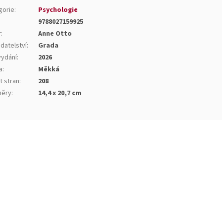
gorie
:
Psychologie
9788027159925
r
:
Anne Otto
datelství
:
Grada
vydání
:
2026
a
:
Měkká
t stran
:
208
ěry
:
14,4 x 20,7 cm