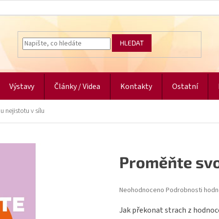
HLEDAT
Výstavy
Články / Videa
Kontakty
Ostatní
 nejistotu v sílu
Proměňte svou
Průměrné
Neohodnoceno
Podrobnosti hodn
hodnocení
produktu
Jak překonat strach z hodnoc
je