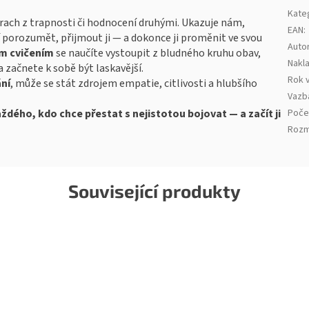
Kate
strach z trapnosti či hodnocení druhými. Ukazuje nám,
EAN
:
í porozumět, přijmout ji — a dokonce ji proměnit ve svou
Auto
m cvičením
se naučíte vystoupit z bludného kruhu obav,
Nakla
začnete k sobě být laskavější.
Rok 
ní
, může se stát zdrojem empatie, citlivosti a hlubšího
Vazb
dého, kdo chce přestat s nejistotou bojovat — a začít ji
Poče
Rozm
Související produkty