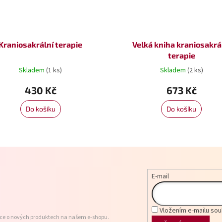
Kraniosakrální terapie
Velká kniha kraniosakrá
terapie
Skladem
(1 ks)
Skladem
(2 ks)
430 Kč
673 Kč
Do košíku
Do košíku
E-mail
Vložením e-mailu sou
ace o nových produktech na našem e-shopu.