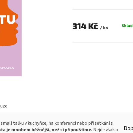
0,0
z
5
hvězdiček.
314 Kč
Skla
/ ks
Měrná
cena:
kuze
ři small talku v kuchyňce, na konferenci nebo při setkání s
Dop
tota je mnohem běžnější, než si připouštíme.
Nejde však o