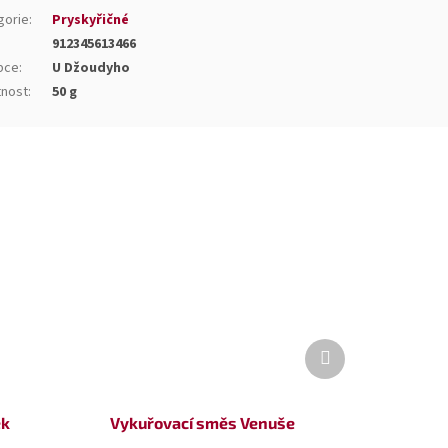
gorie
:
Pryskyřičné
912345613466
bce
:
U Džoudyho
nost
:
50 g
Další
produkt
ěk
Vykuřovací směs Venuše