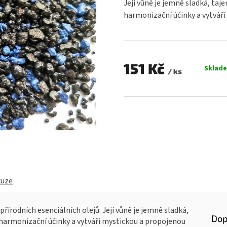
Její vůně je jemně sladká, taj
0,0
harmonizační účinky a vytvář
z
5
hvězdiček.
151 Kč
Sklad
/ ks
Měrná
cena:
kuze
přírodních esenciálních olejů. Její vůně je jemně sladká,
Dop
 harmonizační účinky a vytváří mystickou a propojenou