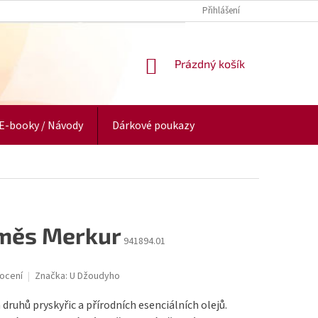
Přihlášení
NÁKUPNÍ
Prázdný košík
KOŠÍK
E-booky / Návody
Dárkové poukazy
směs Merkur
941894.01
ocení
Značka:
U Džoudyho
druhů pryskyřic a přírodních esenciálních olejů.