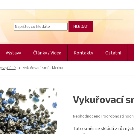
HLEDAT
Výstavy
Články / Videa
Kontakty
Ostatní
yskyřičné
Vykuřovací směs Merkur
Vykuřovací 
Průměrné
Neohodnoceno
Podrobnosti hodn
hodnocení
produktu
Tato směs se skládá z různých 
je