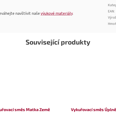
Kate
EAN
:
váhejte navštívit naše
výukové materiály
.
Výro
Hmot
Související produkty
uřovací směs Matka Země
Vykuřovací směs Úpln