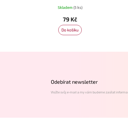
Skladem
(5 ks)
79 Kč
Do košíku
Z
á
p
a
t
Odebírat newsletter
í
Vložte svůj e-mail a my vám budeme zasílat inform