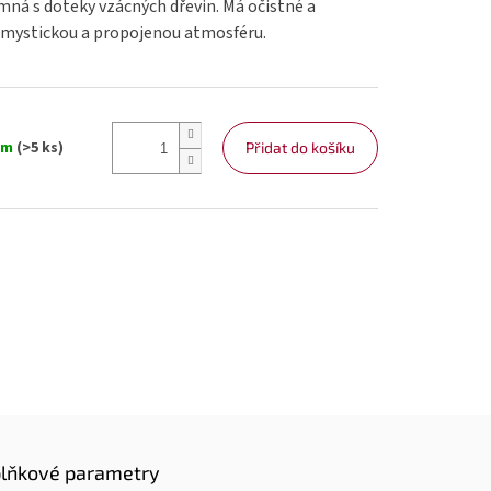
emná s doteky vzácných dřevin. Má očistné a
í mystickou a propojenou atmosféru.
em
(>5 ks)
Přidat do košíku
lňkové parametry