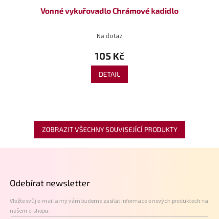
Vonné vykuřovadlo Chrámové kadidlo
Na dotaz
105 Kč
DETAIL
ZOBRAZIT VŠECHNY SOUVISEJÍCÍ PRODUKTY
Z
á
p
Odebírat newsletter
a
t
Vložte svůj e-mail a my vám budeme zasílat informace o nových produktech na
í
našem e-shopu.