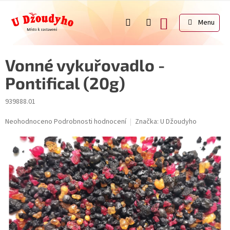
Přejít
na
NÁKUPNÍ
obsah
KOŠÍK
Vonné vykuřovadlo -
Pontifical (20g)
939888.01
Průměrné
Neohodnoceno
Podrobnosti hodnocení
Značka:
U Džoudyho
hodnocení
produktu
je
0,0
z
5
hvězdiček.