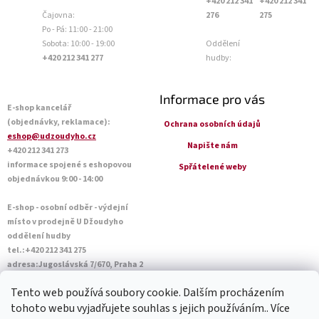
+420 212 341
+420 212 341
Čajovna:
276
275
Po - Pá: 11:00 - 21:00
Sobota: 10:00 - 19:00
Oddělení
+420 212 341 277
hudby:
Informace pro vás
E-shop kancelář
(objednávky, reklamace):
Ochrana osobních údajů
eshop@udzoudyho.cz
Napište nám
+420 212 341 273
informace spojené s eshopovou
Spřátelené weby
objednávkou 9:00 - 14:00
E-shop - osobní odběr - výdejní
místo v prodejně U Džoudyho
oddělení hudby
tel.:+420 212 341 275
adresa:Jugoslávská 7/670, Praha 2
Otevírací doba Po - Pá: 09:00 - 18:45
Tento web používá soubory cookie. Dalším procházením
Sobota: 10:00 - 14:45
tohoto webu vyjadřujete souhlas s jejich používáním.. Více