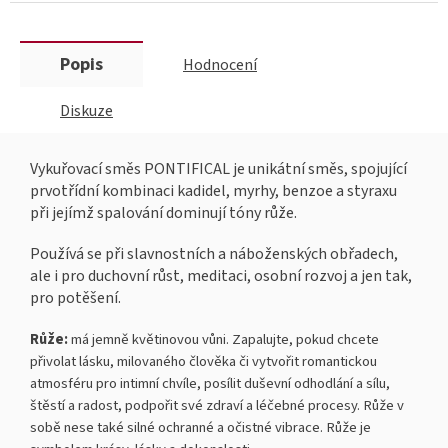
Popis
Hodnocení
Diskuze
Vykuřovací směs PONTIFICAL je unikátní směs, spojující
prvotřídní kombinaci kadidel, myrhy, benzoe a styraxu
při jejímž spalování dominují tóny růže.
Používá se při slavnostních a náboženských obřadech,
ale i pro duchovní růst, meditaci, osobní rozvoj a jen tak,
pro potěšení.
Růže:
má jemně květinovou vůni. Zapalujte, pokud chcete
přivolat lásku, milovaného člověka či vytvořit romantickou
atmosféru pro intimní chvíle, posílit duševní odhodlání a sílu,
štěstí a radost, podpořit své zdraví a léčebné procesy. Růže v
sobě nese také silné ochranné a očistné vibrace. Růže je