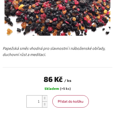
Papežská směs vhodná pro slavnostní i náboženské obřady,
duchovní růst a meditaci.
86 Kč
/ ks
Měrná
Skladem
(>5 ks)
cena:
Přidat do košíku