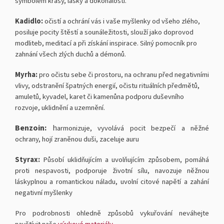
symbolem krásy, lásky a dokonalosti.
Kadidlo:
očistí a ochrání vás i vaše myšlenky od všeho zlého,
posiluje pocity štěstí a sounáležitosti, slouží jako doprovod
modliteb, meditací a při získání inspirace. Silný pomocník pro
zahnání všech zlých duchů a démonů.
Myrha:
pro
očistu sebe či prostoru, na ochranu před negativními
vlivy, odstranění špatných energií, očistu rituálních předmětů,
amuletů, kyvadel, karet či kamenůna podporu duševního
rozvoje, uklidnění a uzemnění.
Benzoin:
h
armonizuje, vyvolává pocit bezpečí a něžné
ochrany, hojí zraněnou duši, zaceluje auru
Styrax:
Působí uklidňujícím a uvolňujícím způsobem, pomáhá
proti nespavosti, podporuje životní sílu, navozuje něžnou
láskyplnou a romantickou náladu, uvolní citové napětí a zahání
negativní myšlenky
Pro podrobnosti ohledně způsobů vykuřování neváhejte