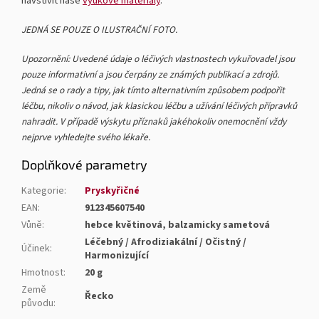
navštívit naše
výukové materiály
.
JEDNÁ SE POUZE O ILUSTRAČNÍ FOTO.
Upozornění: Uvedené údaje o léčivých vlastnostech vykuřovadel jsou
pouze informativní a jsou čerpány ze známých publikací a zdrojů.
Jedná se o rady a tipy, jak tímto alternativním způsobem podpořit
léčbu, nikoliv o návod, jak klasickou léčbu a užívání léčivých přípravků
nahradit. V případě výskytu příznaků jakéhokoliv onemocnění vždy
nejprve vyhledejte svého lékaře.
Doplňkové parametry
Kategorie
:
Pryskyřičné
EAN
:
912345607540
Vůně
:
hebce květinová, balzamicky sametová
Léčebný / Afrodiziakální / Očistný /
Účinek
:
Harmonizující
Hmotnost
:
20 g
Země
Řecko
původu
: