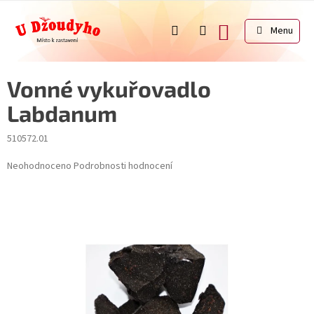
Přejít
na
NÁKUPNÍ
obsah
KOŠÍK
Vonné vykuřovadlo
Labdanum
510572.01
Průměrné
Neohodnoceno
Podrobnosti hodnocení
hodnocení
produktu
je
0,0
z
5
hvězdiček.