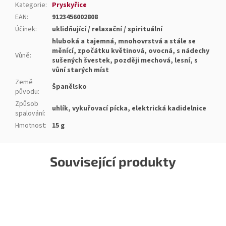
Kategorie
:
Pryskyřice
EAN
:
9123456002808
Účinek
:
uklidňující / relaxační / spirituální
hluboká a tajemná, mnohovrstvá a stále se
měnící, zpočátku květinová, ovocná, s nádechy
Vůně
:
sušených švestek, později mechová, lesní, s
vůní starých míst
Země
Španělsko
původu
:
Způsob
uhlík, vykuřovací pícka, elektrická kadidelnice
spalování
:
Hmotnost
:
15 g
Související produkty