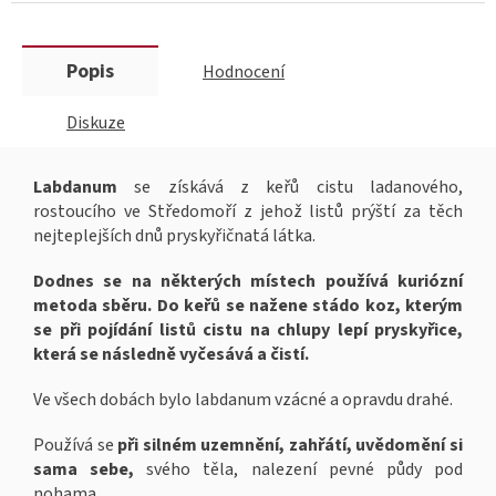
Popis
Hodnocení
Diskuze
Labdanum
se získává z keřů cistu ladanového,
rostoucího ve Středomoří z jehož listů prýští za těch
nejteplejších dnů pryskyřičnatá látka.
Dodnes se na některých místech používá kuriózní
metoda sběru. Do keřů se nažene stádo koz, kterým
se při pojídání listů cistu na chlupy lepí pryskyřice,
která se následně vyčesává a čistí.
Ve všech dobách bylo labdanum vzácné a opravdu drahé.
Používá se
při silném uzemnění, zahřátí, uvědomění si
sama sebe,
svého těla, nalezení pevné půdy pod
nohama.