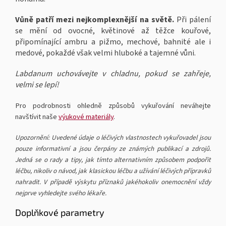
Vůně patří mezi nejkomplexnější na světě.
Při pálení
se mění od ovocné, květinové až těžce kouřové,
připomínající ambru a pižmo, mechové, bahnité ale i
medové, pokaždé však velmi hluboké a tajemné vůni.
Labdanum uchovávejte v chladnu, pokud se zahřeje,
velmi se lepí!
Pro podrobnosti ohledně způsobů vykuřování neváhejte
navštívit naše
výukové materiály
.
Upozornění: Uvedené údaje o léčivých vlastnostech vykuřovadel jsou
pouze informativní a jsou čerpány ze známých publikací a zdrojů.
Jedná se o rady a tipy, jak tímto alternativním způsobem podpořit
léčbu, nikoliv o návod, jak klasickou léčbu a užívání léčivých přípravků
nahradit. V případě výskytu příznaků jakéhokoliv onemocnění vždy
nejprve vyhledejte svého lékaře.
Doplňkové parametry