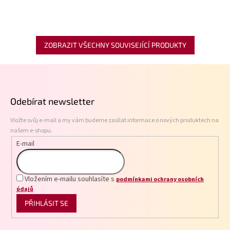
ZOBRAZIT VŠECHNY SOUVISEJÍCÍ PRODUKTY
Z
á
p
Odebírat newsletter
a
t
Vložte svůj e-mail a my vám budeme zasílat informace o nových produktech na
í
našem e-shopu.
E-mail
Vložením e-mailu souhlasíte s
podmínkami ochrany osobních
údajů
PŘIHLÁSIT SE