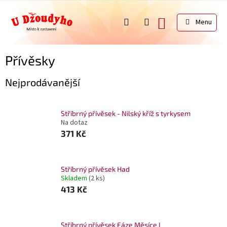
Přejít
na
NÁKUPNÍ
obsah
KOŠÍK
Přívěsky
Nejprodávanější
Stříbrný přívěsek - Nilský kříž s tyrkysem
Na dotaz
371 Kč
Stříbrný přívěsek Had
Skladem
(2 ks)
413 Kč
Stříbrný přívěsek Fáze Měsíce I