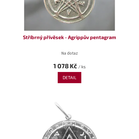
Stříbrný přívěsek - Agrippův pentagram
Na dotaz
1 078 Kč
/ ks
DETAIL