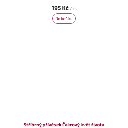
195 Kč
/ ks
Do košíku
Stříbrný přívěsek Čakrový květ života