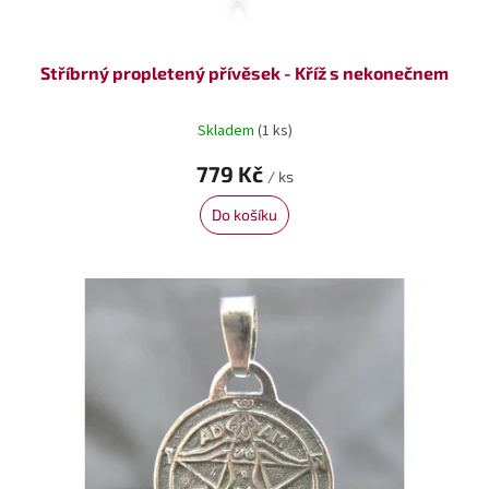
ů
Stříbrný propletený přívěsek - Kříž s nekonečnem
Skladem
(1 ks)
779 Kč
/ ks
Do košíku