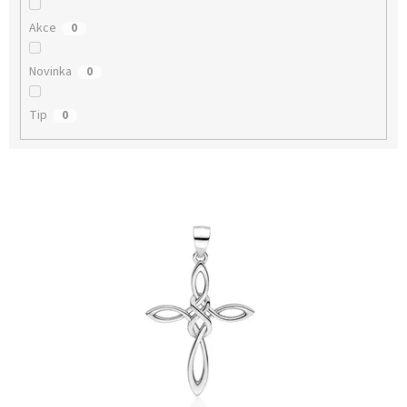
Akce
0
Novinka
0
Tip
0
V
ý
p
i
s
p
r
o
d
u
k
t