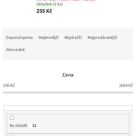
Skladem
(1 ks)
255 Kč
Ř
a
Doporučujeme
Nejlevnější
Nejdražší
Nejprodávanější
z
e
Abecedně
n
í
p
Cena
r
o
195
Kč
2584
Kč
d
u
k
t
ů
Na skladě
22