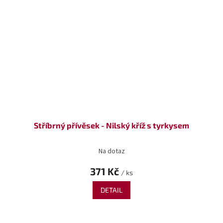
Stříbrný přívěsek - Nilský kříž s tyrkysem
Na dotaz
371 Kč
/ ks
DETAIL