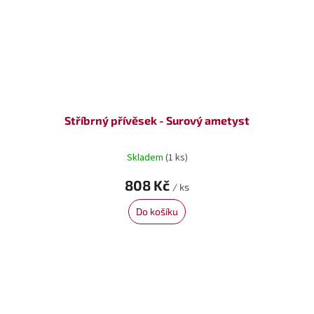
Stříbrný přívěsek - Surový ametyst
Skladem
(1 ks)
808 Kč
/ ks
Do košíku