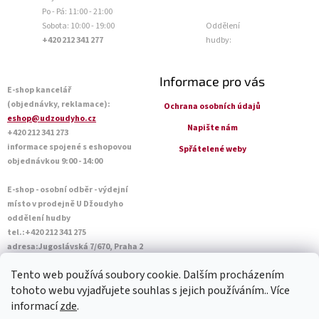
Po - Pá: 11:00 - 21:00
Sobota: 10:00 - 19:00
Oddělení
+420 212 341 277
hudby:
Informace pro vás
E-shop kancelář
(objednávky, reklamace):
Ochrana osobních údajů
eshop@udzoudyho.cz
Napište nám
+420 212 341 273
informace spojené s eshopovou
Spřátelené weby
objednávkou 9:00 - 14:00
E-shop - osobní odběr - výdejní
místo v prodejně U Džoudyho
oddělení hudby
tel.:+420 212 341 275
adresa:Jugoslávská 7/670, Praha 2
Otevírací doba Po - Pá: 09:00 - 18:45
Tento web používá soubory cookie. Dalším procházením
Sobota: 10:00 - 14:45
tohoto webu vyjadřujete souhlas s jejich používáním.. Více
informací
zde
.