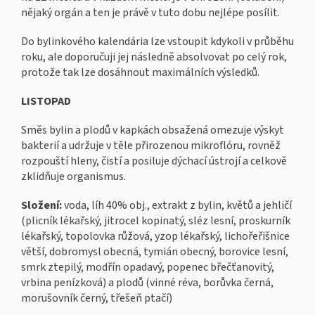
nějaký orgán a ten je právě v tuto dobu nejlépe posílit.
Do bylinkového kalendária lze vstoupit kdykoli v průběhu
roku, ale doporučuji jej následně absolvovat po celý rok,
protože tak lze dosáhnout maximálních výsledků.
LISTOPAD
Směs bylin a plodů v kapkách obsažená omezuje výskyt
bakterií a udržuje v těle přirozenou mikroflóru, rovněž
rozpouští hleny, čistí a posiluje dýchací ústrojí a celkově
zklidňuje organismus.
Složení:
voda, líh 40% obj., extrakt z bylin, květů a jehličí
(plicník lékařský, jitrocel kopinatý, sléz lesní, proskurník
lékařský, topolovka růžová, yzop lékařský, lichořeřišnice
větší, dobromysl obecná, tymián obecný, borovice lesní,
smrk ztepilý, modřín opadavý, popenec břečťanovitý,
vrbina penízková) a plodů (vinné réva, borůvka černá,
morušovník černý, třešeň ptačí)