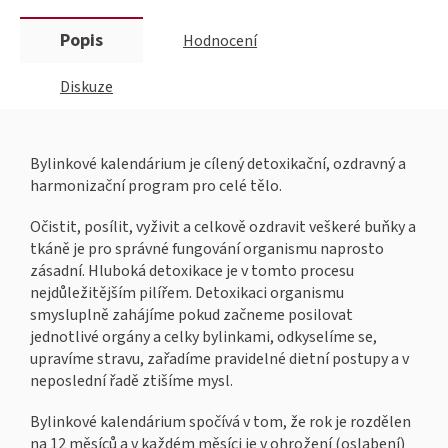
Popis
Hodnocení
Diskuze
Bylinkové kalendárium je cílený detoxikační, ozdravný a
harmonizační program pro celé tělo.
Očistit, posílit, vyživit a celkově ozdravit veškeré buňky a
tkáně je pro správné fungování organismu naprosto
zásadní. Hluboká detoxikace je v tomto procesu
nejdůležitějším pilířem. Detoxikaci organismu
smysluplně zahájíme pokud začneme posilovat
jednotlivé orgány a celky bylinkami, odkyselíme se,
upravíme stravu, zařadíme pravidelné dietní postupy a v
neposlední řadě ztišíme mysl.
Bylinkové kalendárium spočívá v tom, že rok je rozdělen
na 12 měsíců a v každém měsíci je v ohrožení (oslabení)