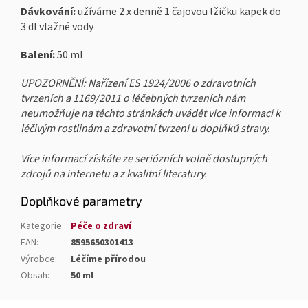
Dávkování:
užíváme 2 x denně 1 čajovou lžičku kapek do
3 dl vlažné vody
Balení:
50 ml
UPOZORNĚNÍ: Nařízení ES 1924/2006 o zdravotních
tvrzeních a 1169/2011 o léčebných tvrzeních nám
neumožňuje na těchto stránkách uvádět více informací k
léčivým rostlinám a zdravotní tvrzení u doplňků stravy.
Více informací získáte ze seriózních volně dostupných
zdrojů na internetu a z kvalitní literatury.
Doplňkové parametry
Kategorie
:
Péče o zdraví
EAN
:
8595650301413
Výrobce
:
Léčíme přírodou
Obsah
:
50 ml