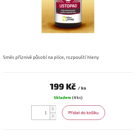
Směs příznivě působí na plíce, rozpouští hleny.
199 Kč
/ ks
Měrná
Skladem
(4 ks)
cena:
Přidat do košíku