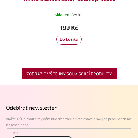
Skladem
(>5 ks)
199 Kč
Do košíku
ZOBRAZIT VŠECHNY SOUVISEJÍCÍ PRODUKTY
Z
á
p
Odebírat newsletter
a
t
Vložte svůj e-mail a my vám budeme zasílat informace o nových produktech na
í
našem e-shopu.
E-mail