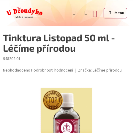
Přejít
na
NÁKUPNÍ
obsah
KOŠÍK
Tinktura Listopad 50 ml -
Léčíme přírodou
948202.01
Průměrné
Neohodnoceno
Podrobnosti hodnocení
Značka:
Léčíme přírodou
hodnocení
produktu
je
0,0
z
5
hvězdiček.