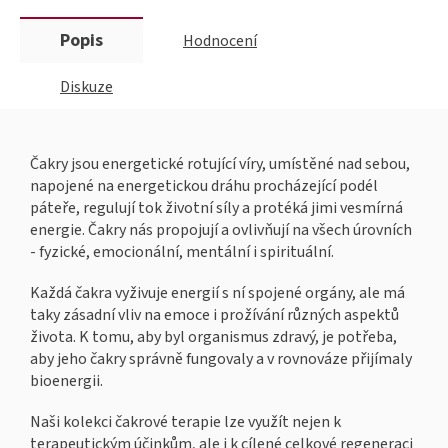
Popis
Hodnocení
Diskuze
Čakry jsou energetické rotující víry, umístěné nad sebou,
napojené na energetickou dráhu procházející podél
páteře, regulují tok životní síly a protéká jimi vesmírná
energie. Čakry nás propojují a ovlivňují na všech úrovních
- fyzické, emocionální, mentální i spirituální.
Každá čakra vyživuje energií s ní spojené orgány, ale má
taky zásadní vliv na emoce i prožívání různých aspektů
života. K tomu, aby byl organismus zdravý, je potřeba,
aby jeho čakry správně fungovaly a v rovnováze přijímaly
bioenergii.
Naši kolekci čakrové terapie lze využít nejen k
terapeutickým účinkům, ale i k cílené celkové regeneraci