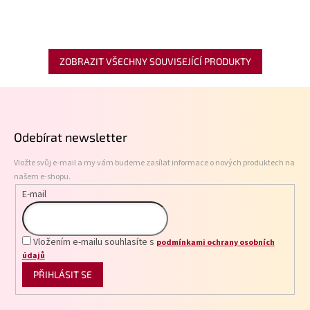
ZOBRAZIT VŠECHNY SOUVISEJÍCÍ PRODUKTY
Z
á
p
Odebírat newsletter
a
t
Vložte svůj e-mail a my vám budeme zasílat informace o nových produktech na
í
našem e-shopu.
E-mail
Vložením e-mailu souhlasíte s
podmínkami ochrany osobních
údajů
PŘIHLÁSIT SE