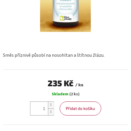
Směs příznivě působí na nosohltan a štítnou žlázu.
235 Kč
/ ks
Měrná
Skladem
(2 ks)
cena:
Přidat do košíku