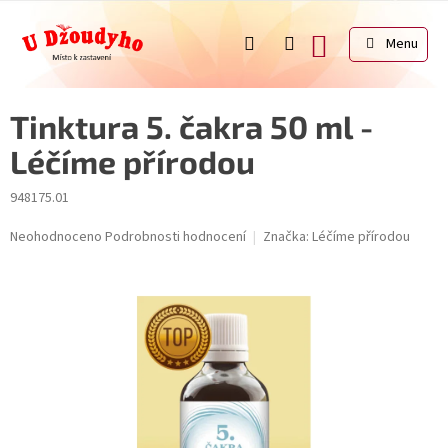
Přejít
na
NÁKUPNÍ
obsah
KOŠÍK
Tinktura 5. čakra 50 ml -
Léčíme přírodou
948175.01
Průměrné
Neohodnoceno
Podrobnosti hodnocení
Značka:
Léčíme přírodou
hodnocení
produktu
je
0,0
z
5
hvězdiček.