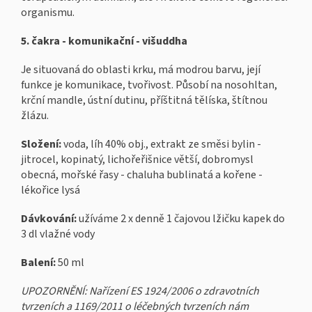
organismu.
5. čakra - komunikační - višuddha
Je situovaná do oblasti krku, má modrou barvu, její
funkce je komunikace, tvořivost. Působí na nosohltan,
krční mandle, ústní dutinu, příštitná tělíska, štítnou
žlázu.
Složení:
voda, líh 40% obj., extrakt ze směsi bylin -
jitrocel, kopinatý, lichořeřišnice větší, dobromysl
obecná, mořské řasy - chaluha bublinatá a kořene -
lékořice lysá
Dávkování:
užíváme 2 x denně 1 čajovou lžičku kapek do
3 dl vlažné vody
Balení:
50 ml
UPOZORNĚNÍ: Nařízení ES 1924/2006 o zdravotních
tvrzeních a 1169/2011 o léčebných tvrzeních nám