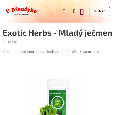
Přejít
na
NÁKUPNÍ
obsah
KOŠÍK
Exotic Herbs - Mladý ječmen
411843.01
Průměrné
Neohodnoceno
Podrobnosti hodnocení
Značka:
Guaranaplus
hodnocení
produktu
je
0,0
z
5
hvězdiček.