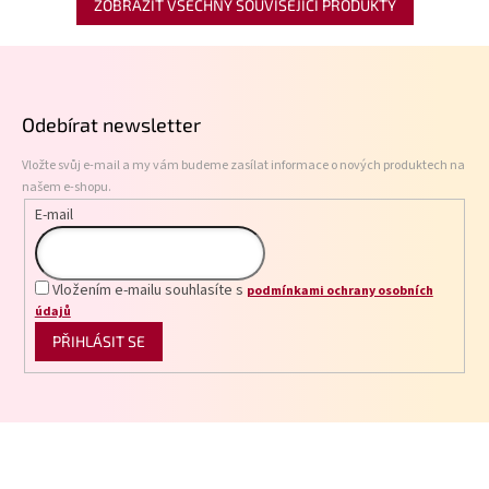
ZOBRAZIT VŠECHNY SOUVISEJÍCÍ PRODUKTY
Z
á
p
Odebírat newsletter
a
t
Vložte svůj e-mail a my vám budeme zasílat informace o nových produktech na
í
našem e-shopu.
E-mail
Vložením e-mailu souhlasíte s
podmínkami ochrany osobních
údajů
PŘIHLÁSIT SE