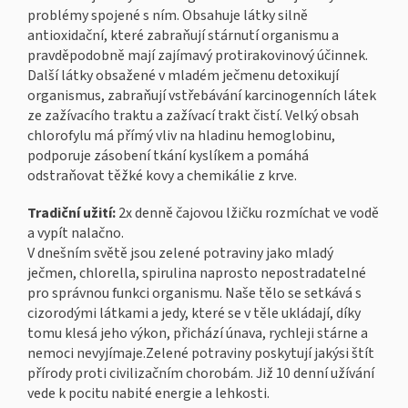
problémy spojené s ním. Obsahuje látky silně
antioxidační, které zabraňují stárnutí organismu a
pravděpodobně mají zajímavý protirakovinový účinnek.
Další látky obsažené v mladém ječmenu detoxikují
organismus, zabraňují vstřebávání karcinogenních látek
ze zažívacího traktu a zažívací trakt čistí. Velký obsah
chlorofylu má přímý vliv na hladinu hemoglobinu,
podporuje zásobení tkání kyslíkem a pomáhá
odstraňovat těžké kovy a chemikálie z krve.
Tradiční užití:
2x denně čajovou lžičku rozmíchat ve vodě
a vypít nalačno.
V dnešním světě jsou zelené potraviny jako mladý
ječmen, chlorella, spirulina naprosto nepostradatelné
pro správnou funkci organismu. Naše tělo se setkává s
cizorodými látkami a jedy, které se v těle ukládají, díky
tomu klesá jeho výkon, přichází únava, rychleji stárne a
nemoci nevyjímaje.Zelené potraviny poskytují jakýsi štít
přírody proti civilizačním chorobám. Již 10 denní užívání
vede k pocitu nabité energie a lehkosti.