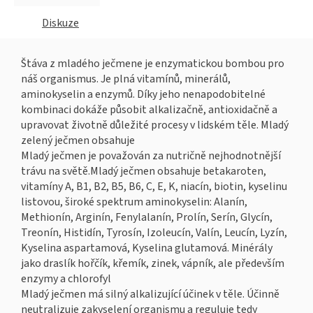
Diskuze
Štáva z mladého ječmene je enzymatickou bombou pro
náš organismus. Je plná vitamínů, minerálů,
aminokyselin a enzymů. Díky jeho nenapodobitelné
kombinaci dokáže působit alkalizačně, antioxidačně a
upravovat životně důležité procesy v lidském těle. Mladý
zelený ječmen obsahuje
Mladý ječmen je považován za nutričně nejhodnotnější
trávu na světě.Mladý ječmen obsahuje betakaroten,
vitamíny A, B1, B2, B5, B6, C, E, K, niacín, biotin, kyselinu
listovou, široké spektrum aminokyselin: Alanín,
Methionín, Arginín, Fenylalanín, Prolín, Serín, Glycín,
Treonín, Histidín, Tyrosín, Izoleucín, Valín, Leucín, Lyzín,
Kyselina aspartamová, Kyselina glutamová. Minérály
jako draslík hořčík, křemík, zinek, vápník, ale především
enzymy a chlorofyl
Mladý ječmen má silný alkalizující účinek v těle. Účinně
neutralizuje zakyselení organismu a reguluje tedy