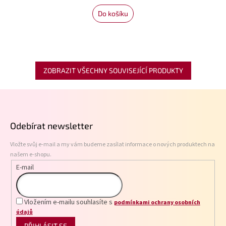
Do košíku
ZOBRAZIT VŠECHNY SOUVISEJÍCÍ PRODUKTY
Z
á
p
Odebírat newsletter
a
t
Vložte svůj e-mail a my vám budeme zasílat informace o nových produktech na
í
našem e-shopu.
E-mail
Vložením e-mailu souhlasíte s
podmínkami ochrany osobních
údajů
PŘIHLÁSIT SE