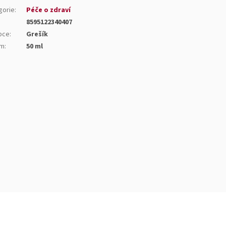
gorie
:
Péče o zdraví
8595122340407
bce
:
Grešík
em
:
50 ml