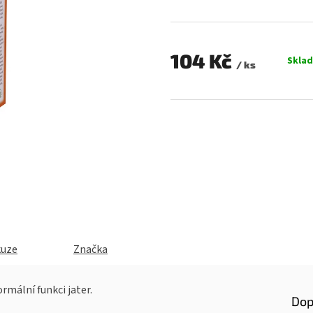
0,0
z
5
hvězdiček.
104 Kč
Skla
/ ks
Měrná
cena:
kuze
Značka
rmální funkci jater.
Dop