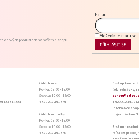
E-mail
Vložením e-mailu sou
ace o nových produktech na našem e-shopu.
PŘIHLÁSIT SE
Oddělení knih:
E-shop kancelá
Po - Pá: 09:00 - 19:00
(objednávky, r
Sobota: 10:00 - 15:00
eshop@udzoud
20 731 574 557
+420 212 341 276
+420 212 341 273
informace spoj
Oddělení hudby:
objednávkou 9:0
Po - Pá: 09:00 - 19:00
Sobota: 10:00 - 15:00
E-shop - osobní
+420 212 341 275
místo v prodej