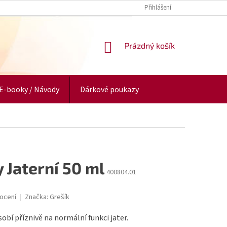
Přihlášení
NÁKUPNÍ
Prázdný košík
KOŠÍK
E-booky / Návody
Dárkové poukazy
 Jaterní 50 ml
400804.01
ocení
Značka:
Grešík
obí příznivě na normální funkci jater.