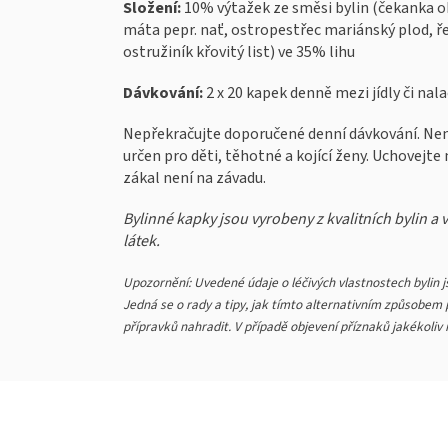
Složení:
10% výtažek ze směsi bylin (čekanka ob
máta pepr. nať, ostropestřec mariánský plod, řeb
ostružiník křovitý list) ve 35% lihu
Dávkování:
2 x 20 kapek denně mezi jídly či nal
Nepřekračujte doporučené denní dávkování. Není
určen pro děti, těhotné a kojící ženy. Uchovejt
zákal není na závadu.
Bylinné kapky jsou vyrobeny z kvalitních bylin a
látek.
Upozornění: Uvedené údaje o léčivých vlastnostech bylin j
Jedná se o rady a tipy, jak tímto alternativním způsobem po
přípravků nahradit. V případě objevení příznaků jakékoliv