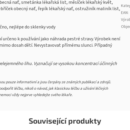
ecná nať, smetánka lékařská list, měsíček lékařský květ,
Kate
říček obecný nať, řepík lékařský nať, ostružiník maliník list,
EAN
:
Výro
ačno, nejlépe do sklenky vody
Obj
 určeno k používání jako náhrada pestré stravy. Výrobek není
e mimo dosah dětí. Nevystavovat přímému slunci. Případný
 velejemného lihu. Vyznačují se vysokou koncentrací účinných
sou pouze informativní a jsou čerpány ze známých publikací a zdrojů.
dpořit léčbu, nikoli o návod, jak klasickou léčbu a užívání léčivých
 nemoci vždy nejprve vyhledejte svého lékaře.
Související produkty