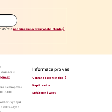
hlasíte s
podmínkami ochrany osobních údajů
ř
Informace pro vás
eklamace):
yho.cz
Ochrana osobních údajů
Napište nám
ené s eshopovou
0 - 14:00
Spřátelené weby
 odběr - výdejní
ně U Džoudyho