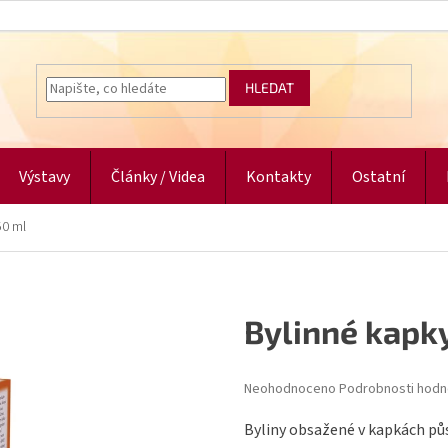
HLEDAT
Výstavy
Články / Videa
Kontakty
Ostatní
50 ml
Bylinné kapky
Průměrné
Neohodnoceno
Podrobnosti hodn
hodnocení
produktu
Byliny obsažené v kapkách půs
je