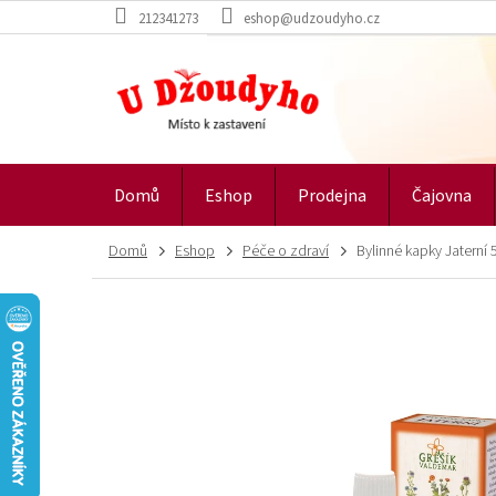
Přejít
212341273
eshop@udzoudyho.cz
na
obsah
Domů
Eshop
Prodejna
Čajovna
Domů
Eshop
Péče o zdraví
Bylinné kapky Jaterní 