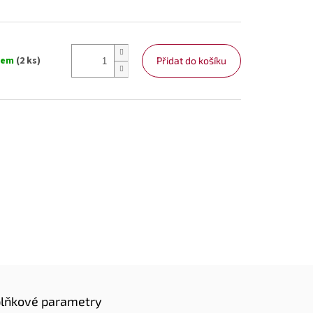
dem
(2 ks)
Přidat do košíku
lňkové parametry