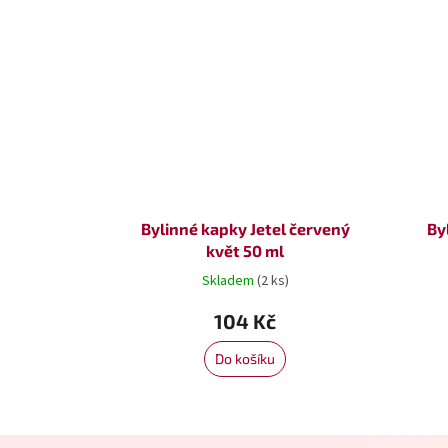
Bylinné kapky Jetel červený
By
květ 50 ml
Skladem
(2 ks)
104 Kč
Do košíku
Z