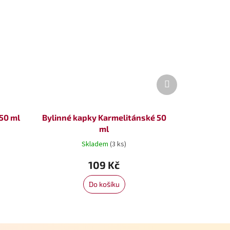
Další
produkt
50 ml
Bylinné kapky Karmelitánské 50
ml
Skladem
(3 ks)
109 Kč
Do košíku