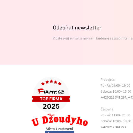
á
p
a
t
Odebírat newsletter
í
Vložte svůj e-mail a my vám budeme zasílat inform
Prodejna:
Po - Pá: 09:00 - 19:00
Sobota: 10:00 - 15:00
+420 212 341 274, +4
Čajovna:
Po - Pá: 11:00 - 21:00
Sobota: 10:00 - 19:00
+420 212 341 277