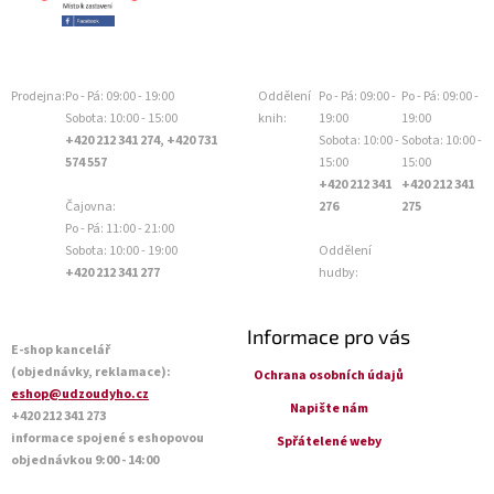
Prodejna:
Po - Pá: 09:00 - 19:00
Oddělení
Po - Pá: 09:00 -
Po - Pá: 09:00 -
Sobota: 10:00 - 15:00
knih:
19:00
19:00
+420 212 341 274, +420 731
Sobota: 10:00 -
Sobota: 10:00 -
574 557
15:00
15:00
+420 212 341
+420 212 341
Čajovna:
276
275
Po - Pá: 11:00 - 21:00
Sobota: 10:00 - 19:00
Oddělení
+420 212 341 277
hudby:
Informace pro vás
E-shop kancelář
(objednávky, reklamace):
Ochrana osobních údajů
eshop@udzoudyho.cz
Napište nám
+420 212 341 273
informace spojené s eshopovou
Spřátelené weby
objednávkou 9:00 - 14:00