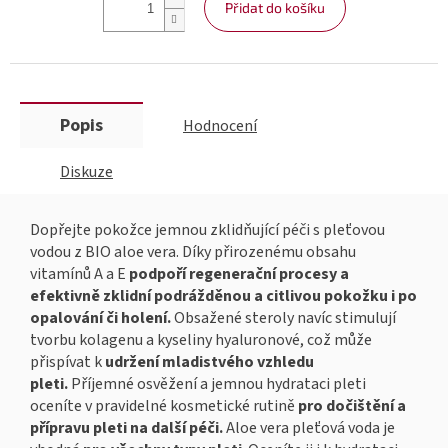
Přidat do košíku
Popis
Hodnocení
Diskuze
Dopřejte pokožce jemnou zklidňující péči s pleťovou
vodou z BIO aloe vera. Díky přirozenému obsahu
vitamínů A a E
podpoří regenerační procesy a
efektivně zklidní podrážděnou a citlivou pokožku i po
opalování či holení.
Obsažené steroly navíc stimulují
tvorbu kolagenu a kyseliny hyaluronové, což může
přispívat k
udržení mladistvého vzhledu
pleti.
Příjemné osvěžení a jemnou hydrataci pleti
oceníte v pravidelné kosmetické rutině
pro dočištění a
přípravu pleti na další péči.
Aloe vera pleťová voda je