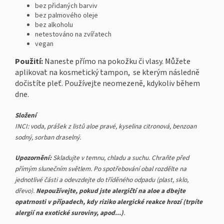
bez přidaných barviv
bez palmového oleje
bez alkoholu
netestováno na zvířatech
vegan
Použití:
Naneste přímo na pokožku či vlasy. Můžete
aplikovat na kosmetický tampon,
se kterým následně
dočistíte pleť. Používejte neomezeně, kdykoliv během
dne.
Složení
INCI: voda, prášek z listů aloe pravé, kyselina citronová, benzoan
sodný, sorban draselný.
Upozornění:
Skladujte v temnu, chladu a suchu. Chraňte před
přímým slunečním světlem. Po spotřebování obal rozdělte na
jednotlivé části a odevzdejte do tříděného odpadu (plast, sklo,
dřevo).
Nepoužívejte, pokud jste alergičtí na aloe a dbejte
opatrnosti v případech, kdy riziko alergické reakce hrozí (trpíte
alergií na exotické suroviny, apod...)
.