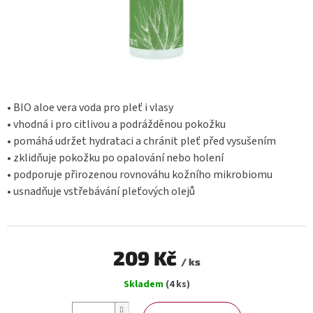
• BIO aloe vera voda pro pleť i vlasy
• vhodná i pro citlivou a podrážděnou pokožku
• pomáhá udržet hydrataci a chránit pleť před vysušením
• zklidňuje pokožku po opalování nebo holení
• podporuje přirozenou rovnováhu kožního mikrobiomu
• usnadňuje vstřebávání pleťových olejů
209 Kč
/ ks
Měrná
Skladem
(4 ks)
cena: