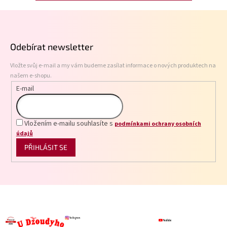
Z
á
p
Odebírat newsletter
a
t
Vložte svůj e-mail a my vám budeme zasílat informace o nových produktech na
í
našem e-shopu.
E-mail
Vložením e-mailu souhlasíte s
podmínkami ochrany osobních
údajů
PŘIHLÁSIT SE