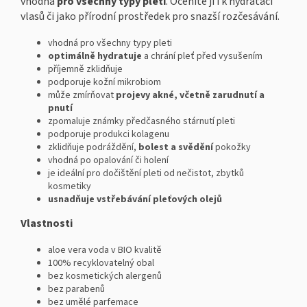
vhodná
pro všechny typy pleti
. Oceníte ji i k hydrataci
vlasů či jako přírodní prostředek pro snazší rozčesávání.
vhodná pro všechny typy pleti
optimálně hydratuje
a chrání pleť před vysušením
příjemně zklidňuje
podporuje kožní mikrobiom
může zmírňovat
projevy akné, včetně zarudnutí a
pnutí
zpomaluje známky předčasného stárnutí pleti
podporuje produkci kolagenu
zklidňuje podráždění,
bolest a svědění
pokožky
vhodná po opalování či holení
je ideální pro dočištění pleti od nečistot, zbytků
kosmetiky
usnadňuje vstřebávání pleťových olejů
Vlastnosti
aloe vera voda v BIO kvalitě
100% recyklovatelný obal
bez kosmetických alergenů
bez parabenů
bez umělé parfemace