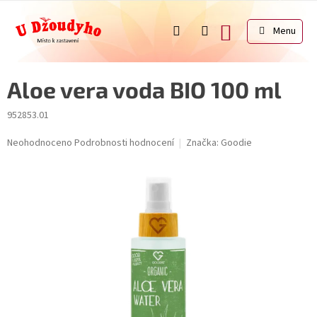
Přejít
na
NÁKUPNÍ
obsah
KOŠÍK
Aloe vera voda BIO 100 ml
952853.01
Průměrné
Neohodnoceno
Podrobnosti hodnocení
Značka:
Goodie
hodnocení
produktu
je
0,0
z
5
hvězdiček.