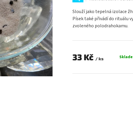
hodnocení
produktu
Slouží jako tepelná izolace žh
je
Písek také přivádí do rituálu v
0,0
zvoleného polodrahokamu.
z
5
hvězdiček.
33 Kč
Sklad
/ ks
Měrná
cena: