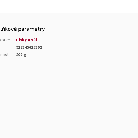
lňkové parametry
gorie
:
Písky a sůl
912345615392
nost
:
200 g