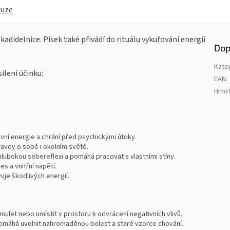
kuze
kadidelnice. Písek také přivádí do rituálu vykuřování energii
Dop
Kate
lení účinku:
EAN
:
Hmot
vní energie a chrání před psychickými útoky.
vdy o sobě i okolním světě.
ubokou sebereflexi a pomáhá pracovat s vlastními stíny.
s a vnitřní napětí.
uje škodlivých energií.
mulet nebo umístit v prostoru k odvrácení negativních vlivů.
omáhá uvolnit nahromaděnou bolest a staré vzorce chování.