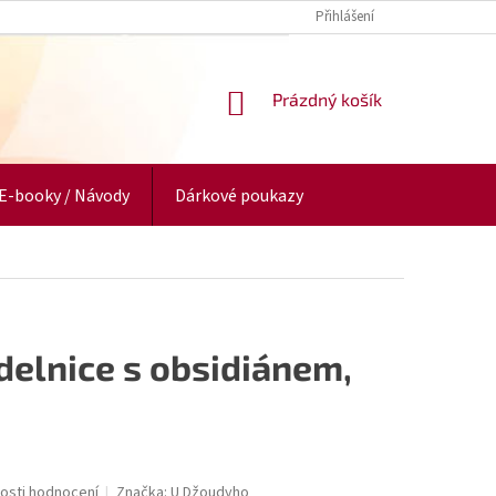
Přihlášení
NÁKUPNÍ
Prázdný košík
KOŠÍK
E-booky / Návody
Dárkové poukazy
delnice s obsidiánem,
osti hodnocení
Značka:
U Džoudyho