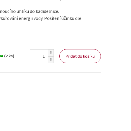
noucího uhlíku do kadidelnice.
ykuřování energii vody. Posílení účinku dle
em
(2 ks)
Přidat do košíku