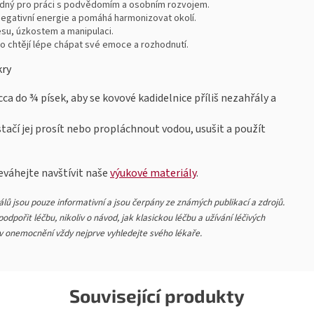
hodný pro práci s podvědomím a osobním rozvojem.
negativní energie a pomáhá harmonizovat okolí.
esu, úzkostem a manipulaci.
do chtějí lépe chápat své emoce a rozhodnutí.
kry
cca do ¾ písek, aby se kovové kadidelnice příliš nezahřály a
tačí jej prosít nebo propláchnout vodou, usušit a použít
váhejte navštívit naše
výukové materiály
.
lů jsou pouze informativní a jsou čerpány ze známých publikací a zdrojů.
dpořit léčbu, nikoliv o návod, jak klasickou léčbu a užívání léčivých
iv onemocnění vždy nejprve vyhledejte svého lékaře.
Související produkty