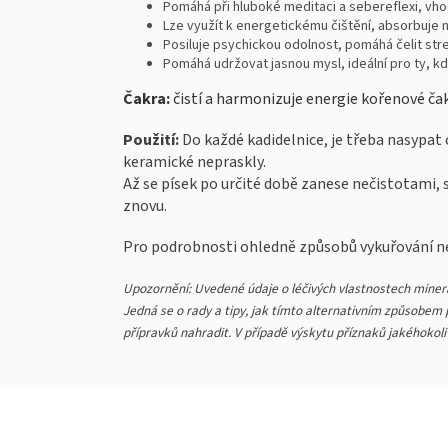
Pomáhá při hluboké meditaci a sebereflexi, v
Lze využít k energetickému čištění, absorbuje 
Posiluje psychickou odolnost, pomáhá čelit str
Pomáhá udržovat jasnou mysl, ideální pro ty, k
Čakra:
čistí a harmonizuje energie kořenové ča
Použití:
Do každé kadidelnice, je třeba nasypat 
keramické nepraskly.
Až se písek po určité době zanese nečistotami, s
znovu.
Pro podrobnosti ohledně způsobů vykuřování ne
Upozornění: Uvedené údaje o léčivých vlastnostech minerá
Jedná se o rady a tipy, jak tímto alternativním způsobem po
přípravků nahradit. V případě výskytu příznaků jakéhokol