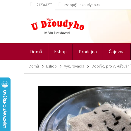
Přejít
212341273
eshop@udzoudyho.cz
na
obsah
Domů
Eshop
Prodejna
Čajovna
Domů
Eshop
Vykuřovadla
Doplňky pro vykuřování