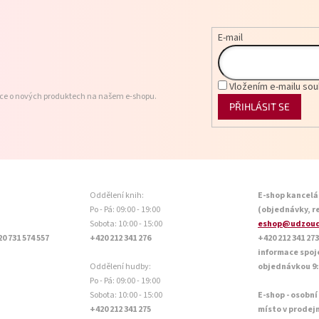
E-mail
Vložením e-mailu sou
ace o nových produktech na našem e-shopu.
PŘIHLÁSIT SE
Oddělení knih:
E-shop kancelá
Po - Pá: 09:00 - 19:00
(objednávky, r
Sobota: 10:00 - 15:00
eshop@udzoud
20 731 574 557
+420 212 341 276
+420 212 341 273
informace spoj
Oddělení hudby:
objednávkou 9:0
Po - Pá: 09:00 - 19:00
Sobota: 10:00 - 15:00
E-shop - osobní
+420 212 341 275
místo v prodej