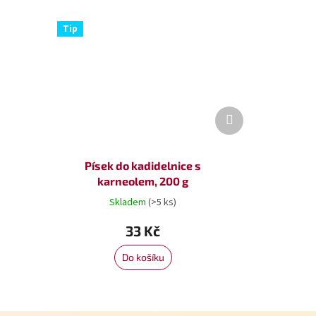
Tip
Další
produkt
s
Písek do kadidelnice s
karneolem, 200 g
Skladem
(>5 ks)
33 Kč
Do košíku