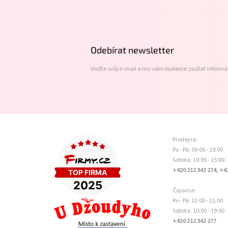
Z
á
p
a
t
Odebírat newsletter
í
Vložte svůj e-mail a my vám budeme zasílat inform
Prodejna:
Po - Pá: 09:00 - 19:00
Sobota: 10:00 - 15:00
+420 212 341 274, +4
Čajovna:
Po - Pá: 11:00 - 21:00
Sobota: 10:00 - 19:00
+420 212 341 277