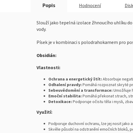
Popis
Hodnocení
Dis
Slouží jako tepelná izolace žhnoucího uhlíku do 
vody.
Písek je v kombinaci s polodrahokamem pro posí
Obsidián
:
Vlastnosti:
Ochrana a energetický štít:
Absorbuje negati
Odhalení pravdy:
Pomáhá rozpoznat skryté pra
Sebeuvědomění a transformace:
Umožňuje hl
Emoční stabilita:
Pomáhá překonat strach, stre
Detoxikace:
Podporuje očistu těla i mysli, zbav
Využití:
Podporuje duchovní ochranu, lze jej nosit jako a
Skvěle působí na odstranění emočních bloků, p