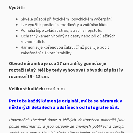
Využití:
Skvěle působí při fyzickém i psychickém vyčerpání.
Lze využít k posílení sebedůvěry a vnitřního klidu.
Pomáhá lépe zvládat stres, strach a nejistotu.
Ochranný kámen vhodný na cesty nebo při důležitých
rozhodnutích.
Harmonizuje kořenovou čakru, čímž posiluje pocit
zakořenění a životní stability.
Obvod náramku je cca 17 cm a díky gumičce je
roztažitelný. Měl by tedy vyhovovat obvodu zápěstí v
rozmezí 15 - 18 cm.
Velikost kuliček:
cca 4 mm
Protože každý kámen je originál, může se náramek v
některých detailech a odstínech od fotografie lišit.
Upozornění: Uvedené údaje o léčivých vlastnostech minerálů jsou
pouze informativní a jsou čerpány ze známých publikací a zdrojů.
Jedná se o rady a tipy, jak tímto alternativním způsobem podpořit