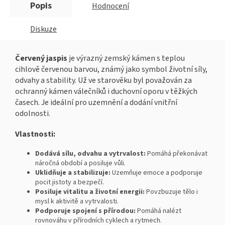
Popis
Hodnocení
Diskuze
Červený jaspis
je výrazný zemský kámen s teplou
cihlově červenou barvou, známý jako symbol životní síly,
odvahy a stability. Už ve starověku byl považován za
ochranný kámen válečníků i duchovní oporu v těžkých
časech. Je ideální pro uzemnění a dodání vnitřní
odolnosti.
Vlastnosti:
Dodává sílu, odvahu a vytrvalost:
Pomáhá překonávat
náročná období a posiluje vůli.
Uklidňuje a stabilizuje:
Uzemňuje emoce a podporuje
pocit jistoty a bezpečí.
Posiluje vitalitu a životní energii:
Povzbuzuje tělo i
mysl k aktivitě a vytrvalosti.
Podporuje spojení s přírodou:
Pomáhá nalézt
rovnováhu v přírodních cyklech a rytmech.