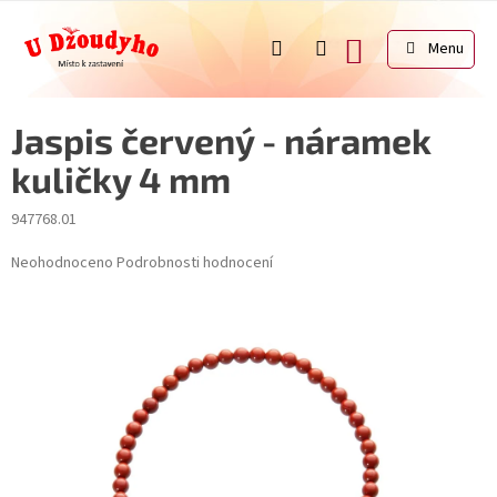
Přejít
na
NÁKUPNÍ
obsah
KOŠÍK
Jaspis červený - náramek
kuličky 4 mm
947768.01
Průměrné
Neohodnoceno
Podrobnosti hodnocení
hodnocení
produktu
je
0,0
z
5
hvězdiček.