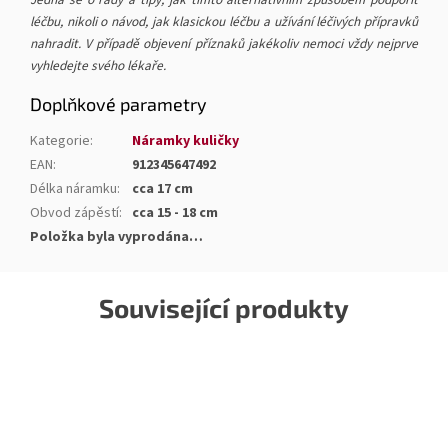
léčbu, nikoli o návod, jak klasickou léčbu a užívání léčivých přípravků
nahradit. V případě objevení příznaků jakékoliv nemoci vždy nejprve
vyhledejte svého lékaře.
Doplňkové parametry
Kategorie
:
Náramky kuličky
EAN
:
912345647492
Délka náramku
:
cca 17 cm
Obvod zápěstí
:
cca 15 - 18 cm
Položka byla vyprodána…
Související produkty