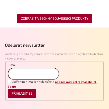
ZOBRAZIT VŠECHNY SOUVISEJÍCÍ PRODUKTY
Z
á
p
Odebírat newsletter
a
t
Vložte svůj e-mail a my vám budeme zasílat informace o nových produktech na
í
našem e-shopu.
E-mail
Vložením e-mailu souhlasíte s
podmínkami ochrany osobních
údajů
PŘIHLÁSIT SE