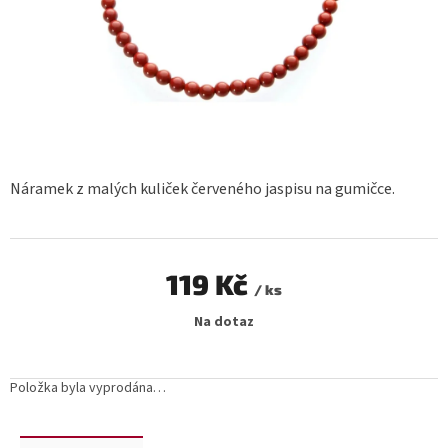
Náramek z malých kuliček červeného jaspisu na gumičce.
119 Kč
/ ks
Měrná
Na dotaz
cena:
Položka byla vyprodána…