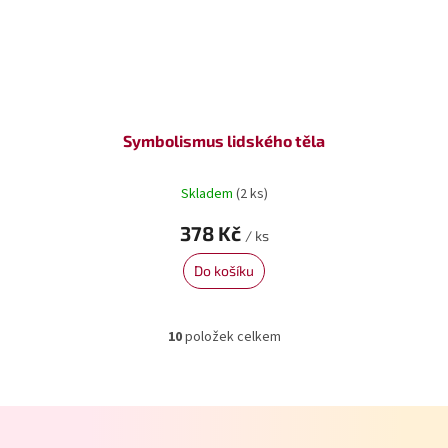
Symbolismus lidského těla
Skladem
(2 ks)
378 Kč
/ ks
Do košíku
10
položek celkem
O
v
l
á
Z
d
á
a