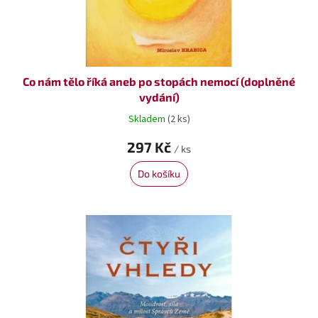
k
t
ů
Co nám tělo říká aneb po stopách nemocí (doplněné
vydání)
Skladem
(2 ks)
297 Kč
/ ks
Do košíku