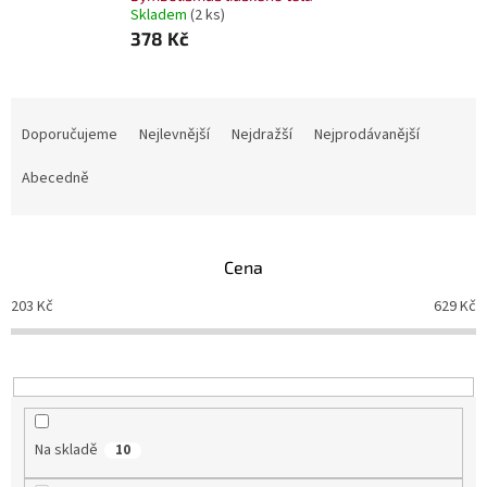
Skladem
(2 ks)
378 Kč
Ř
a
Doporučujeme
Nejlevnější
Nejdražší
Nejprodávanější
z
e
Abecedně
n
í
p
Cena
r
o
203
Kč
629
Kč
d
u
k
t
ů
Na skladě
10