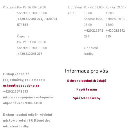
Prodejna:
Po - Pá: 09:00 - 19:00
Oddělení
Po - Pá: 09:00 -
Po - Pá: 09:00 -
Sobota: 10:00 - 15:00
knih:
19:00
19:00
+420 212 341 274, +420 731
Sobota: 10:00 -
Sobota: 10:00 -
574 557
15:00
15:00
+420 212 341
+420 212 341
Čajovna:
276
275
Po - Pá: 11:00 - 21:00
Sobota: 10:00 - 19:00
Oddělení
+420 212 341 277
hudby:
Informace pro vás
E-shop kancelář
(objednávky, reklamace):
Ochrana osobních údajů
eshop@udzoudyho.cz
Napište nám
+420 212 341 273
informace spojené s eshopovou
Spřátelené weby
objednávkou 9:00 - 14:00
E-shop - osobní odběr - výdejní
místo v prodejně U Džoudyho
oddělení hudby