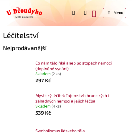
Přejít
na
NÁKUPNÍ
obsah
KOŠÍK
Léčitelství
Nejprodávanější
Co nám tělo říká aneb po stopách nemocí
(doplněné vydání)
Skladem
(2 ks)
297 Kč
Mystický léčitel: Tajemství chronických i
záhadných nemocí a jejich léčba
Skladem
(4 ks)
539 Kč
Symbolismus lidského těla