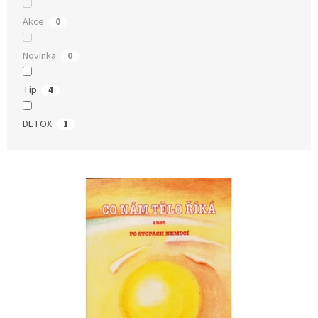
Akce
0
Novinka
0
Tip
4
DETOX
1
V
ý
p
i
s
p
r
o
d
u