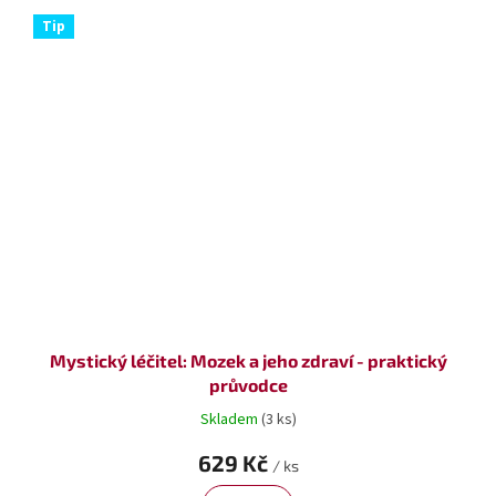
Tip
Mystický léčitel: Mozek a jeho zdraví - praktický
průvodce
Skladem
(3 ks)
629 Kč
/ ks