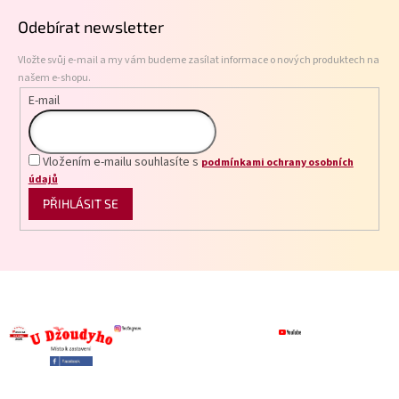
p
c
Odebírat newsletter
í
a
p
t
r
Vložte svůj e-mail a my vám budeme zasílat informace o nových produktech na
í
v
našem e-shopu.
k
E-mail
y
v
ý
p
Vložením e-mailu souhlasíte s
podmínkami ochrany osobních
i
údajů
s
PŘIHLÁSIT SE
u