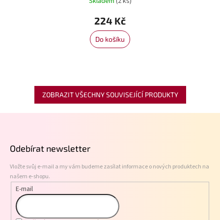
Skladem
(2 ks)
224 Kč
Do košíku
ZOBRAZIT VŠECHNY SOUVISEJÍCÍ PRODUKTY
Z
á
p
Odebírat newsletter
a
t
Vložte svůj e-mail a my vám budeme zasílat informace o nových produktech na
í
našem e-shopu.
E-mail