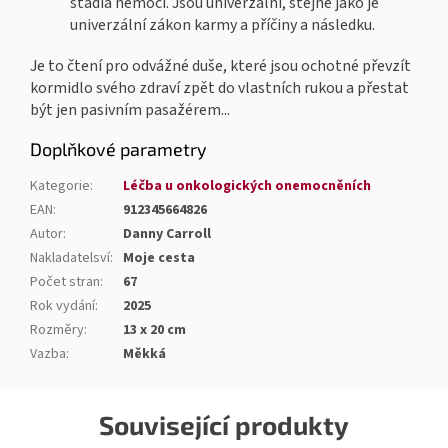
stádia nemoci. Jsou univerzální, stejně jako je
univerzální zákon karmy a příčiny a následku.
Je to čtení pro odvážné duše, které jsou ochotné převzít
kormidlo svého zdraví zpět do vlastních rukou a přestat
být jen pasivním pasažérem...
Doplňkové parametry
Kategorie
:
Léčba u onkologických onemocněních
EAN
:
912345664826
Autor
:
Danny Carroll
Nakladatelsví
:
Moje cesta
Počet stran
:
67
Rok vydání
:
2025
Rozměry
:
13 x 20 cm
Vazba
:
Měkká
Související produkty