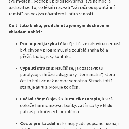
své myšlení, pochopil biologický smysl své nemoci a
uzdravil se. To, co lékaři nazvali "zázračnou spontánní
remisí", on nazývá návratem k přirozenosti.
Co ti tato kniha, prodchnutá jemným duchovním
vhledem nabízí?
Pochopení jazyka těla:
Zjistíš, že rakovina nemusí
být chyba v programu, ale zoufalá snaha těla
přežít biologický konflikt.
Vypnutí strachu:
Naučíš se, jak zastavit tu
paralyzující hrůzu z diagnózy "terminální", která
často bolí víc než nemoc samotná. Strach totiž
stahuje auru a blokuje tok čchi.
Léčivé tóny:
Objevíš sílu
muzikoterapie
, která
dokáže harmonizovat buňky, zatímco ty v klidu
pátráš po kořenech problému.
Cestu pro každého:
Principy zde popsané neznají