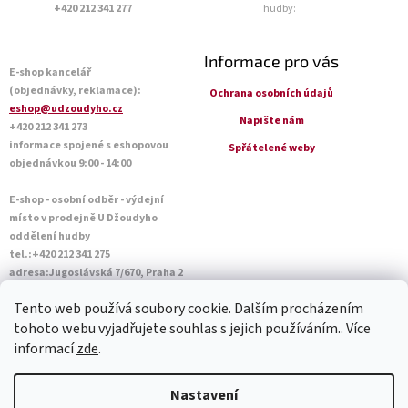
+420 212 341 277
hudby:
Informace pro vás
E-shop kancelář
(objednávky, reklamace):
Ochrana osobních údajů
eshop@udzoudyho.cz
Napište nám
+420 212 341 273
informace spojené s eshopovou
Spřátelené weby
objednávkou 9:00 - 14:00
E-shop - osobní odběr - výdejní
místo v prodejně U Džoudyho
oddělení hudby
tel.:+420 212 341 275
adresa:Jugoslávská 7/670, Praha 2
Otevírací doba Po - Pá: 09:00 - 18:45
Tento web používá soubory cookie. Dalším procházením
Sobota: 10:00 - 14:45
tohoto webu vyjadřujete souhlas s jejich používáním.. Více
informací
zde
.
Vytvořil Shoptet
Nastavení