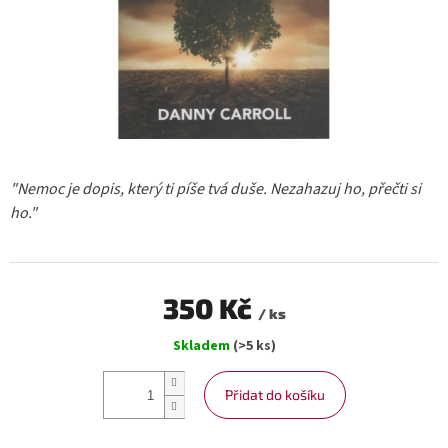
"Nemoc je dopis, který ti píše tvá duše. Nezahazuj ho, přečti si
ho."
350 Kč
/ ks
Měrná
Skladem
(>5 ks)
cena:
Přidat do košíku