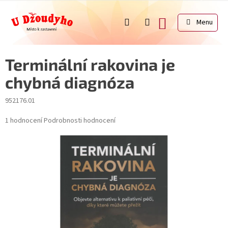
Přejít
na
NÁKUPNÍ
obsah
KOŠÍK
Terminální rakovina je
chybná diagnóza
952176.01
Průměrné
1 hodnocení
Podrobnosti hodnocení
hodnocení
produktu
je
5,0
z
5
hvězdiček.