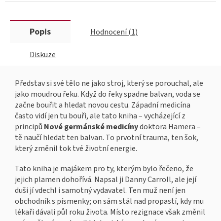
Popis
Hodnocení (1)
Diskuze
Představ si své tělo ne jako stroj, který se porouchal, ale
jako moudrou řeku. Když do řeky spadne balvan, voda se
začne bouřit a hledat novou cestu. Západní medicína
často vidí jen tu bouři, ale tato kniha – vycházející z
principů
Nové germánské medicíny
doktora Hamera –
tě naučí hledat ten balvan. To prvotní trauma, ten šok,
který změnil tok tvé životní energie.
Tato kniha je majákem pro ty, kterým bylo řečeno, že
jejich plamen dohořívá. Napsal ji Danny Carroll, ale její
duši jí vdechl i samotný vydavatel. Ten muž není jen
obchodník s písmenky; on sám stál nad propastí, kdy mu
lékaři dávali půl roku života. Místo rezignace však změnil