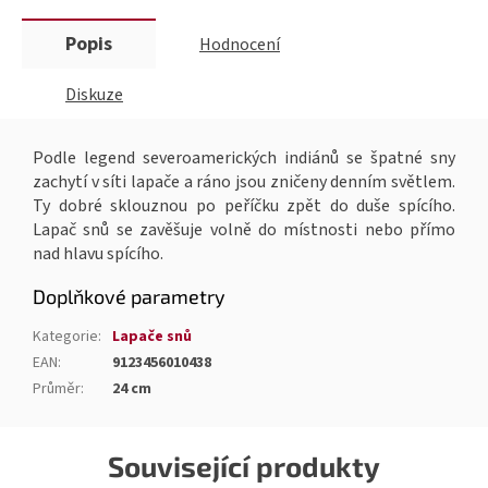
Popis
Hodnocení
Diskuze
Podle legend severoamerických indiánů se špatné sny
zachytí v síti lapače a ráno jsou zničeny denním světlem.
Ty dobré sklouznou po peříčku zpět do duše spícího.
Lapač snů se zavěšuje volně do místnosti nebo přímo
nad hlavu spícího.
Doplňkové parametry
Kategorie
:
Lapače snů
EAN
:
9123456010438
Průměr
:
24 cm
Související produkty