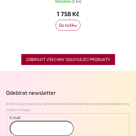
Skladem
(1 ks)
1 758 Kč
Do košíku
ZOBRAZIT VŠECHNY SOUVISEJÍCÍ PRODUKTY
Z
á
p
Odebírat newsletter
a
t
Vložte svůj e-mail a my vám budeme zasílat informace o nových produktech na
í
našem e-shopu.
E-mail