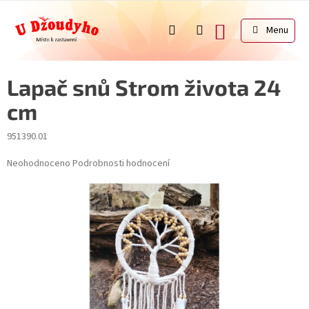
Přejít
na
NÁKUPNÍ
obsah
KOŠÍK
Lapač snů Strom života 24
cm
951390.01
Průměrné
Neohodnoceno
Podrobnosti hodnocení
hodnocení
produktu
je
0,0
z
5
hvězdiček.