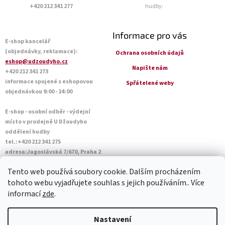
+420 212 341 277
hudby:
Informace pro vás
E-shop kancelář
(objednávky, reklamace):
Ochrana osobních údajů
eshop@udzoudyho.cz
Napište nám
+420 212 341 273
informace spojené s eshopovou
Spřátelené weby
objednávkou 9:00 - 14:00
E-shop - osobní odběr - výdejní
místo v prodejně U Džoudyho
oddělení hudby
tel.:+420 212 341 275
adresa:Jugoslávská 7/670, Praha 2
Otevírací doba Po - Pá: 09:00 - 18:45
Tento web používá soubory cookie. Dalším procházením
Sobota: 10:00 - 14:45
tohoto webu vyjadřujete souhlas s jejich používáním.. Více
informací
zde
.
Vytvořil Shoptet
Nastavení