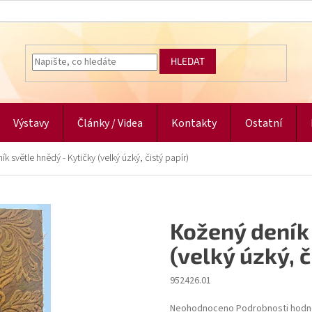
HLEDAT
Výstavy
Články / Videa
Kontakty
Ostatní
k světle hnědý - Kytičky (velký úzký, čistý papír)
Kožený deník 
(velký úzký, č
952426.01
Průměrné
Neohodnoceno
Podrobnosti hodn