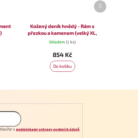
Další
produkt
ament
Kožený deník hnědý - Rám s
)
přezkou a kamenem (velký XL,
čistý papír)
Skladem
(1 ks)
854 Kč
Do košíku
hlasíte s
podmínkami ochrany osobních údajů