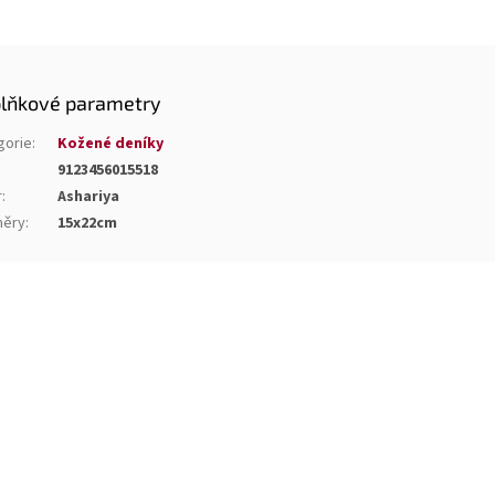
lňkové parametry
gorie
:
Kožené deníky
9123456015518
r
:
Ashariya
ěry
:
15x22cm