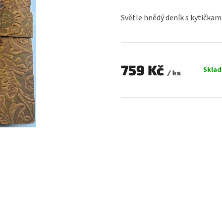
hodnocení
produktu
Světle hnědý deník s kytičkam
je
0,0
z
5
hvězdiček.
759 Kč
Skla
/ ks
Měrná
cena: