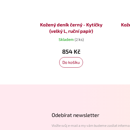
Kožený deník černý - Kytičky
Kož
(velký L, ruční papír)
Skladem
(2 ks)
854 Kč
Do košíku
Z
á
p
a
t
Odebírat newsletter
í
Vložte svůj e-mail a my vám budeme zasílat inform