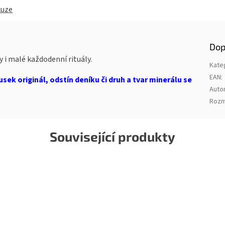
kuze
Dop
y i malé každodenní rituály.
Kate
EAN
:
usek originál, odstín deníku či druh a tvar minerálu se
Auto
Rozm
Související produkty