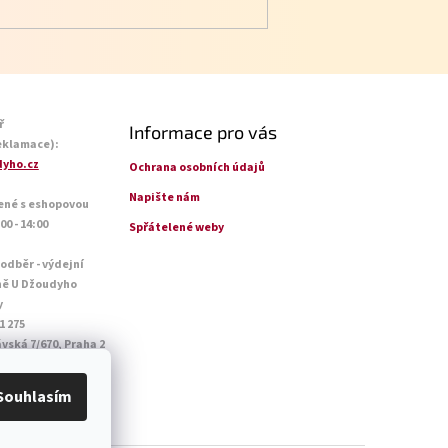
ř
Informace pro vás
eklamace):
yho.cz
Ochrana osobních údajů
Napište nám
ené s eshopovou
0 - 14:00
Spřátelené weby
 odběr - výdejní
ně U Džoudyho
y
1 275
vská 7/670, Praha 2
o - Pá: 09:00 - 18:45
14:45
Souhlasím