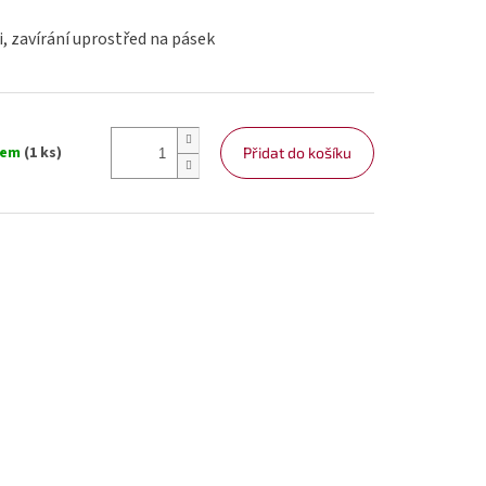
i, zavírání uprostřed na pásek
dem
(1 ks)
Přidat do košíku