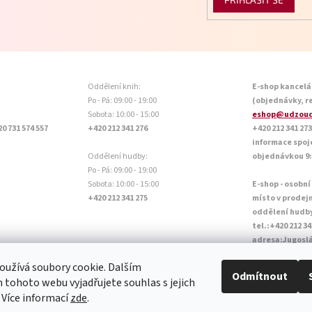
Oddělení knih:
E-shop kancelá
Po - Pá: 09:00 - 19:00
(objednávky, r
Sobota: 10:00 - 15:00
eshop@udzoud
20 731 574 557
+420 212 341 276
+420 212 341 273
informace spoj
Oddělení hudby:
objednávkou 9:0
Po - Pá: 09:00 - 19:00
Sobota: 10:00 - 15:00
E-shop - osobní
+420 212 341 275
místo v prodej
oddělení hudb
tel.:+420 212 34
adresa:Jugoslá
Otevírací doba P
užívá soubory cookie. Dalším
Sobota: 10:00 - 
Odmítnout
tohoto webu vyjadřujete souhlas s jejich
 Více informací
zde
.