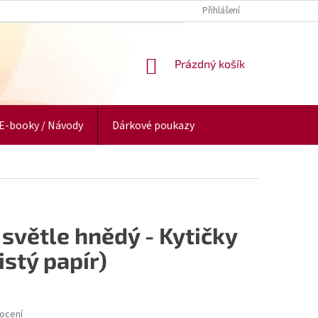
Přihlášení
NÁKUPNÍ
Prázdný košík
KOŠÍK
E-booky / Návody
Dárkové poukazy
světle hnědý - Kytičky
istý papír)
ocení