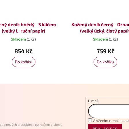
ený deník hnědý - S klíčem
Kožený deník černý - Orn
(velký L, ruční papír)
(velký úzký, čistý papír
Skladem
(1 ks)
Skladem
(1 ks)
854 Kč
759 Kč
Do košíku
Do košíku
E-mail
Vložením e-mailu sou
ace o nových produktech na našem e-shopu.
PŘIHLÁSIT SE