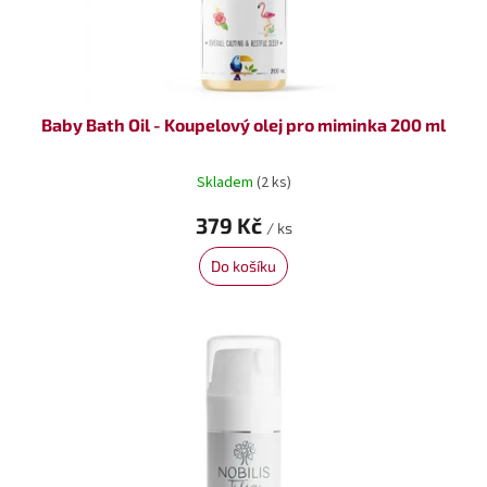
k
t
ů
Baby Bath Oil - Koupelový olej pro miminka 200 ml
Skladem
(2 ks)
379 Kč
/ ks
Do košíku