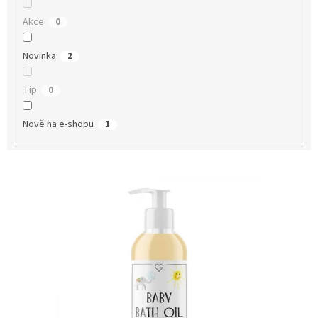
Akce
0
Novinka
2
Tip
0
Nově na e-shopu
1
V
ý
p
i
s
p
r
o
d
u