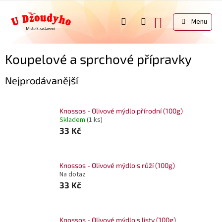
Přejít
na
NÁKUPNÍ
obsah
KOŠÍK
Koupelové a sprchové přípravky
Nejprodávanější
Knossos - Olivové mýdlo přírodní (100g)
Skladem
(1 ks)
33 Kč
Knossos - Olivové mýdlo s růží (100g)
Na dotaz
33 Kč
Knossos - Olivové mýdlo s listy (100g)