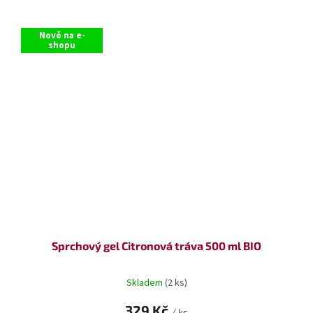
Nově na e-
shopu
Sprchový gel Citronová tráva 500 ml BIO
Skladem
(2 ks)
329 Kč
/ ks