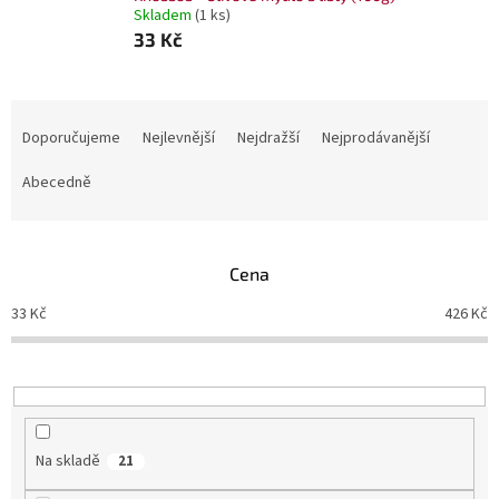
Skladem
(1 ks)
33 Kč
Ř
a
Doporučujeme
Nejlevnější
Nejdražší
Nejprodávanější
z
e
Abecedně
n
í
p
Cena
r
o
33
Kč
426
Kč
d
u
k
t
ů
Na skladě
21