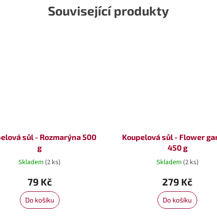
Související produkty
elová sůl - Rozmarýna 500
Koupelová sůl - Flower g
g
450 g
Skladem
(2 ks)
Skladem
(2 ks)
79 Kč
279 Kč
Do košíku
Do košíku