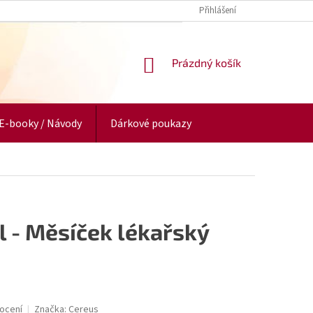
Přihlášení
NÁKUPNÍ
Prázdný košík
KOŠÍK
E-booky / Návody
Dárkové poukazy
l - Měsíček lékařský
ocení
Značka:
Cereus