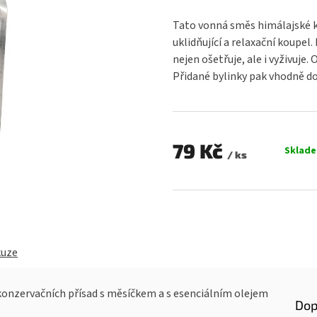
hodnocení
produktu
Tato vonná směs himálajské k
je
uklidňující a relaxační koupel
0,0
nejen ošetřuje, ale i vyživuje
z
Přidané bylinky pak vhodně dop
5
hvězdiček.
79 Kč
Sklad
/ ks
Měrná
cena:
kuze
 konzervačních přísad s měsíčkem a s esenciálním olejem
Dop