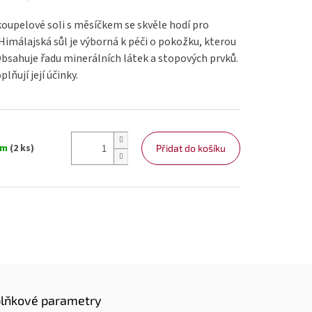
oupelové soli s měsíčkem se skvěle hodí pro
. Himálajská sůl je výborná k péči o pokožku, kterou
. Obsahuje řadu minerálních látek a stopových prvků.
lňují její účinky.
em
(2 ks)
Přidat do košíku
lňkové parametry