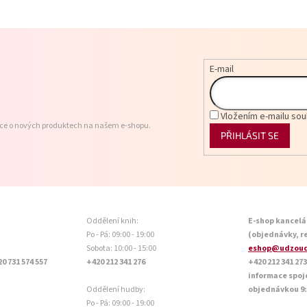
E-mail
Vložením e-mailu sou
ace o nových produktech na našem e-shopu.
PŘIHLÁSIT SE
Oddělení knih:
E-shop kancelá
Po - Pá: 09:00 - 19:00
(objednávky, r
Sobota: 10:00 - 15:00
eshop@udzoud
20 731 574 557
+420 212 341 276
+420 212 341 273
informace spoj
Oddělení hudby:
objednávkou 9:0
Po - Pá: 09:00 - 19:00