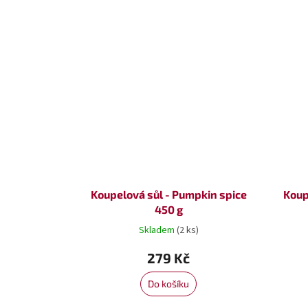
Koupelová sůl - Pumpkin spice
Koup
450 g
Skladem
(2 ks)
279 Kč
Do košíku