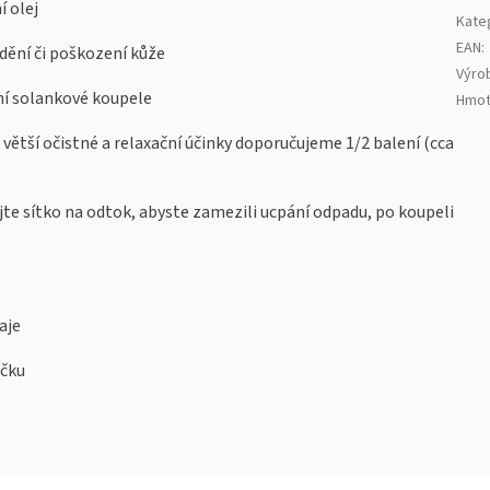
í olej
Kate
EAN
:
dění či poškození kůže
Výro
ní solankové koupele
Hmot
 větší očistné a relaxační účinky doporučujeme 1/2 balení (cca
jte sítko na odtok, abyste zamezili ucpání odpadu, po koupeli
aje
áčku