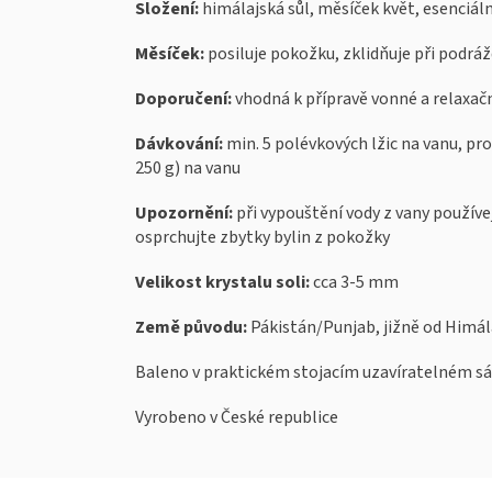
Složení:
himálajská sůl, měsíček květ, esenciáln
Měsíček:
posiluje pokožku, zklidňuje při podráž
Doporučení:
vhodná k přípravě vonné a relaxač
Dávkování:
min. 5 polévkových lžic na vanu, pro
250 g) na vanu
Upozornění:
při vypouštění vody z vany používe
osprchujte zbytky bylin z pokožky
Velikost krystalu soli:
cca 3-5 mm
Země původu:
Pákistán/Punjab, jižně od Himál
Baleno v praktickém stojacím uzavíratelném s
Vyrobeno v České republice