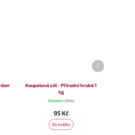
Další
produkt
arden
Koupelová sůl - Přírodní hrubá 1
kg
Skladem
(4 ks)
95 Kč
Do košíku