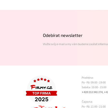
Z
á
p
a
t
Odebírat newsletter
í
Vložte svůj e-mail a my vám budeme zasílat inform
Prodejna:
Po - Pá: 09:00 - 19:00
Sobota: 10:00 - 15:00
+420 212 341 274, +4
Čajovna:
Po - Pá: 11:00 - 21:00