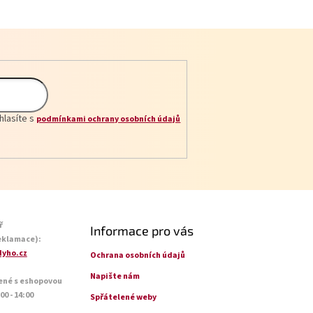
hlasíte s
podmínkami ochrany osobních údajů
ř
Informace pro vás
eklamace):
yho.cz
Ochrana osobních údajů
Napište nám
ené s eshopovou
0 - 14:00
Spřátelené weby