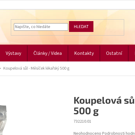
HLEDAT
Výstavy
Články / Videa
Kontakty
Ostatní
Koupelová sůl - Měsíček lékařský 500 g
Koupelová sů
500 g
732210.01
Průměrné
Neohodnoceno
Podrobnosti hodn