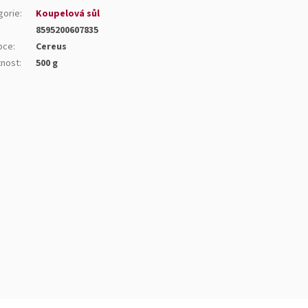
gorie
:
Koupelová sůl
8595200607835
bce
:
Cereus
nost
:
500 g