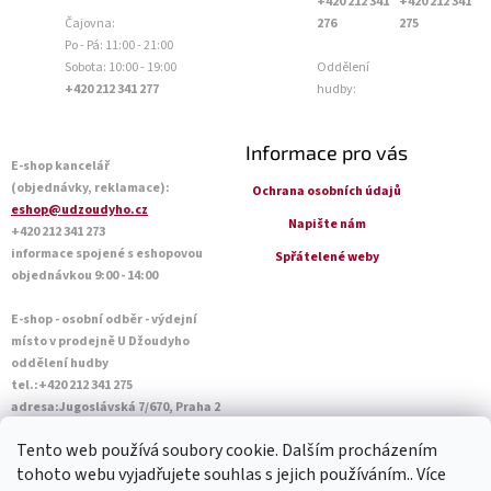
+420 212 341
+420 212 341
Čajovna:
276
275
Po - Pá: 11:00 - 21:00
Sobota: 10:00 - 19:00
Oddělení
+420 212 341 277
hudby:
Informace pro vás
E-shop kancelář
(objednávky, reklamace):
Ochrana osobních údajů
eshop@udzoudyho.cz
Napište nám
+420 212 341 273
informace spojené s eshopovou
Spřátelené weby
objednávkou 9:00 - 14:00
E-shop - osobní odběr - výdejní
místo v prodejně U Džoudyho
oddělení hudby
tel.:+420 212 341 275
adresa:Jugoslávská 7/670, Praha 2
Otevírací doba Po - Pá: 09:00 - 18:45
Tento web používá soubory cookie. Dalším procházením
Sobota: 10:00 - 14:45
tohoto webu vyjadřujete souhlas s jejich používáním.. Více