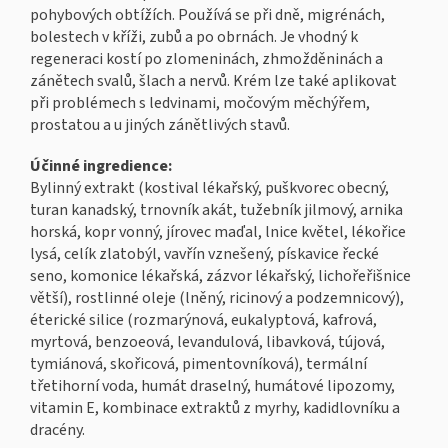
pohybových obtížích. Používá se při dně, migrénách,
bolestech v kříži, zubů a po obrnách. Je vhodný k
regeneraci kostí po zlomeninách, zhmožděninách a
zánětech svalů, šlach a nervů. Krém lze také aplikovat
při problémech s ledvinami, močovým měchýřem,
prostatou a u jiných zánětlivých stavů.
Účinné ingredience:
Bylinný extrakt (kostival lékařský, puškvorec obecný,
turan kanadský, trnovník akát, tužebník jilmový, arnika
horská, kopr vonný, jírovec maďal, lnice květel, lékořice
lysá, celík zlatobýl, vavřín vznešený, pískavice řecké
seno, komonice lékařská, zázvor lékařský, lichořeřišnice
větší), rostlinné oleje (lněný, ricinový a podzemnicový),
éterické silice (rozmarýnová, eukalyptová, kafrová,
myrtová, benzoeová, levandulová, libavková, tújová,
tymiánová, skořicová, pimentovníková), termální
třetihorní voda, humát draselný, humátové lipozomy,
vitamin E, kombinace extraktů z myrhy, kadidlovníku a
dracény.