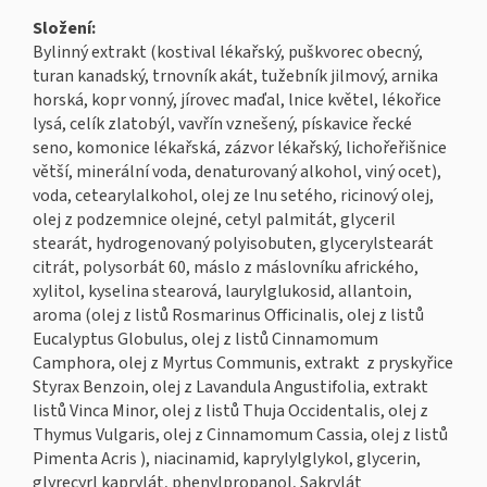
Složení:
Bylinný extrakt (kostival lékařský, puškvorec obecný,
turan kanadský, trnovník akát, tužebník jilmový, arnika
horská, kopr vonný, jírovec maďal, lnice květel, lékořice
lysá, celík zlatobýl, vavřín vznešený, pískavice řecké
seno, komonice lékařská, zázvor lékařský, lichořeřišnice
větší, minerální voda, denaturovaný alkohol, viný ocet),
voda, cetearylalkohol, olej ze lnu setého, ricinový olej,
olej z podzemnice olejné, cetyl palmitát, glyceril
stearát, hydrogenovaný polyisobuten, glycerylstearát
citrát, polysorbát 60, máslo z máslovníku afrického,
xylitol, kyselina stearová, laurylglukosid, allantoin,
aroma (olej z listů Rosmarinus Officinalis, olej z listů
Eucalyptus Globulus, olej z listů Cinnamomum
Camphora, olej z Myrtus Communis, extrakt z pryskyřice
Styrax Benzoin, olej z Lavandula Angustifolia, extrakt
listů Vinca Minor, olej z listů Thuja Occidentalis, olej z
Thymus Vulgaris, olej z Cinnamomum Cassia, olej z listů
Pimenta Acris ), niacinamid, kaprylylglykol, glycerin,
glyrecyrl kaprylát, phenylpropanol, Sakrylát