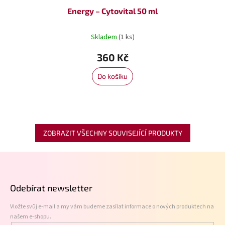
Energy – Cytovital 50 ml
Skladem
(1 ks)
360 Kč
Do košíku
ZOBRAZIT VŠECHNY SOUVISEJÍCÍ PRODUKTY
Z
á
p
Odebírat newsletter
a
t
Vložte svůj e-mail a my vám budeme zasílat informace o nových produktech na
í
našem e-shopu.