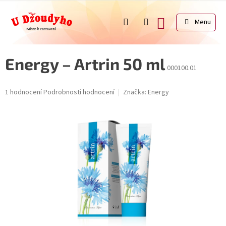
Přejít
na
NÁKUPNÍ
obsah
KOŠÍK
Energy – Artrin 50 ml
000100.01
Průměrné
1 hodnocení
Podrobnosti hodnocení
Značka:
Energy
hodnocení
produktu
je
5,0
z
5
hvězdiček.