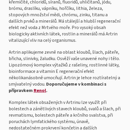
křemičité, chloridů, síranů, fluoridů, uhličitanů, jódu,
brómu, draslíku, vápníku, hořčíku, lithia, železa,
stopových množství mědi, chrómu, zinku, titanu a
dalších prvků a minerálů. Má stálejší a hlubší regenerační
efekt než voda z Mrtvého moře. Pro vysoký obsah
biologicky aktivních látek, rostlin a minerálů má Artrin
vitalizující vliv na celý organismus.
Artrin aplikujeme zevně na oblast kloubů, šlach, páteře,
břicha, slinivky, žaludku. Osvěží vaše unavené nohy i tělo.
Lipozómový komplex výtažků z rašeliny, rostlinné látky,
bioinformace a vitamin E regenerační efekt
několikanásobně umocňují. Artrin je lehce roztíratelný a
smývatelný vodou.
Doporučujeme v kombinaci s
přípravkem
Renol
.
Komplex látek obsažených v Artrinu lze využít při
bolestech a zánětlivých stavech kloubů, svalů a šlach, při
revmatismu, bolestech páteře a krčního svalstva, při
poruchách lymfatického systému, únavě,
nedostatečném prokrvení končetin a dalších