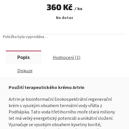
360 Kč
/ ks
Měrná
Na dotaz
cena:
Položka byla vyprodána…
Popis
Hodnocení (1)
Diskuze
Použití terapeutického krému Artrin
Artrin je bioinformační širokospektrální regenerační
krém s vysokým obsahem termální vody vřídla z
Podhájska. Tato voda třetihorního moře stará miliony
let má velký energetický potenciál a unikátní složení.
Vyznačuje se vysokým obsahem kyseliny borité,