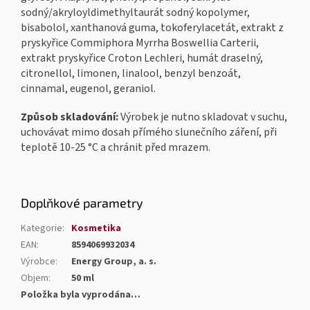
sodný/akryloyldimethyltaurát sodný kopolymer,
bisabolol, xanthanová guma, tokoferylacetát, extrakt z
pryskyřice Commiphora Myrrha Boswellia Carterii,
extrakt pryskyřice Croton Lechleri, humát draselný,
citronellol, limonen, linalool, benzyl benzoát,
cinnamal, eugenol, geraniol.
Způsob skladování:
Výrobek je nutno skladovat v suchu,
uchovávat mimo dosah přímého slunečního záření, při
teplotě 10-25 °C a chránit před mrazem.
Doplňkové parametry
Kategorie
:
Kosmetika
EAN
:
8594069932034
Výrobce
:
Energy Group, a. s.
Objem
:
50 ml
Položka byla vyprodána…