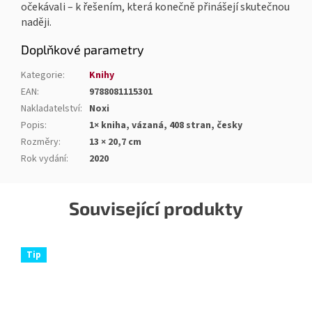
očekávali – k řešením, která konečně přinášejí skutečnou
naději.
Doplňkové parametry
Kategorie
:
Knihy
EAN
:
9788081115301
Nakladatelství
:
Noxi
Popis
:
1× kniha, vázaná, 408 stran, česky
Rozměry
:
13 × 20,7 cm
Rok vydání
:
2020
Související produkty
Tip