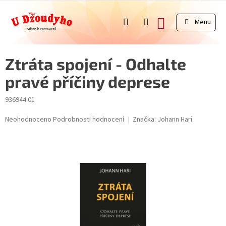
Přejít
na
NÁKUPNÍ
obsah
KOŠÍK
Ztráta spojení - Odhalte
pravé příčiny deprese
936944.01
Průměrné
Neohodnoceno
Podrobnosti hodnocení
Značka:
Johann Hari
hodnocení
produktu
je
0,0
z
5
hvězdiček.