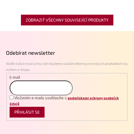
ZOBRAZIT VŠECHNY SOUVISEJÍCÍ PRODUKTY
Z
á
p
Odebírat newsletter
a
t
Vložte svůj e-mail a my vám budeme zasílat informace o nových produktech na
í
našem e-shopu.
E-mail
Vložením e-mailu souhlasíte s
podmínkami ochrany osobních
údajů
PŘIHLÁSIT SE