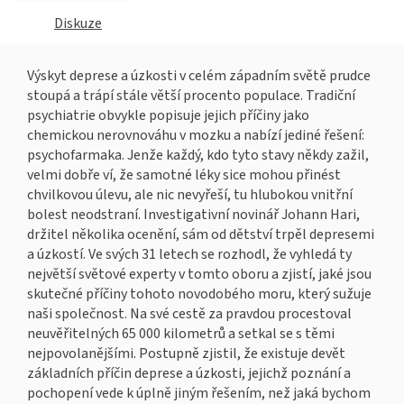
Diskuze
Výskyt deprese a úzkosti v celém západním světě prudce
stoupá a trápí stále větší procento populace. Tradiční
psychiatrie obvykle popisuje jejich příčiny jako
chemickou nerovnováhu v mozku a nabízí jediné řešení:
psychofarmaka. Jenže každý, kdo tyto stavy někdy zažil,
velmi dobře ví, že samotné léky sice mohou přinést
chvilkovou úlevu, ale nic nevyřeší, tu hlubokou vnitřní
bolest neodstraní. Investigativní novinář Johann Hari,
držitel několika ocenění, sám od dětství trpěl depresemi
a úzkostí. Ve svých 31 letech se rozhodl, že vyhledá ty
největší světové experty v tomto oboru a zjistí, jaké jsou
skutečné příčiny tohoto novodobého moru, který sužuje
naši společnost. Na své cestě za pravdou procestoval
neuvěřitelných 65 000 kilometrů a setkal se s těmi
nejpovolanějšími. Postupně zjistil, že existuje devět
základních příčin deprese a úzkosti, jejichž poznání a
pochopení vede k úplně jiným řešením, než jaká bychom