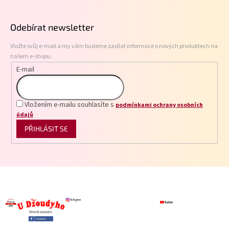
á
p
Odebírat newsletter
a
t
Vložte svůj e-mail a my vám budeme zasílat informace o nových produktech na
í
našem e-shopu.
E-mail
Vložením e-mailu souhlasíte s
podmínkami ochrany osobních
údajů
PŘIHLÁSIT SE