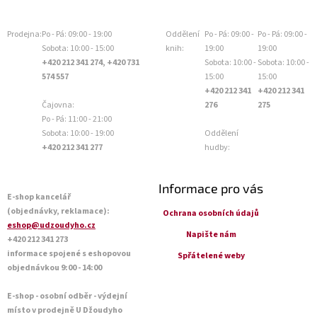
Prodejna:
Po - Pá: 09:00 - 19:00
Oddělení
Po - Pá: 09:00 -
Po - Pá: 09:00 -
Sobota: 10:00 - 15:00
knih:
19:00
19:00
+420 212 341 274, +420 731
Sobota: 10:00 -
Sobota: 10:00 -
574 557
15:00
15:00
+420 212 341
+420 212 341
Čajovna:
276
275
Po - Pá: 11:00 - 21:00
Sobota: 10:00 - 19:00
Oddělení
+420 212 341 277
hudby:
Informace pro vás
E-shop kancelář
(objednávky, reklamace):
Ochrana osobních údajů
eshop@udzoudyho.cz
Napište nám
+420 212 341 273
informace spojené s eshopovou
Spřátelené weby
objednávkou 9:00 - 14:00
E-shop - osobní odběr - výdejní
místo v prodejně U Džoudyho