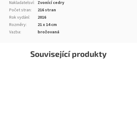
Nakladatelsví
:
Zvonící cedry
Počet stran
:
216 stran
Rok vydání
:
2016
Rozměry
:
21 x 14 cm
Vazba
:
brožovaná
Související produkty