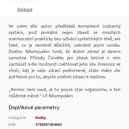
Diskuze
Ve svém díle autor předkládá komplexní ozdravný
systém, jenž pomáhá nejen zbavit se mnohých
onemocnění prakticky bez užívání syntetických léků, ale
také, co je neméně důležité, zabránit jejich vzniku.
Doktor Něumyvakin tvrdí, že dobré zdraví je darem
samotné Přírody. Člověku jen zbývá šetrně s ním
zacházet a dle možnosti zvětšovat jeho sílu. Dokonce ve
chvíli, kdy je vaše zdraví podlomené, stále máte vše
potřebné pro to, abyste změnili situaci k lepšímu.
„Nemoc není osud, je to pouze stav organizmu, a ten
můžeme měnit.“ I.P. Něumyvakin
Doplňkové parametry
Kategorie
:
Knihy
EAN
:
9788087454060