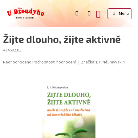
Přejít
na
NÁKUPNÍ
obsah
KOŠÍK
Žijte dlouho, žijte aktivně
434602.01
Průměrné
Neohodnoceno
Podrobnosti hodnocení
Značka:
I. P. Něumyvakin
hodnocení
produktu
je
0,0
z
5
hvězdiček.