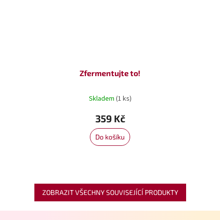
Zfermentujte to!
Skladem
(1 ks)
359 Kč
Do košíku
ZOBRAZIT VŠECHNY SOUVISEJÍCÍ PRODUKTY
Z