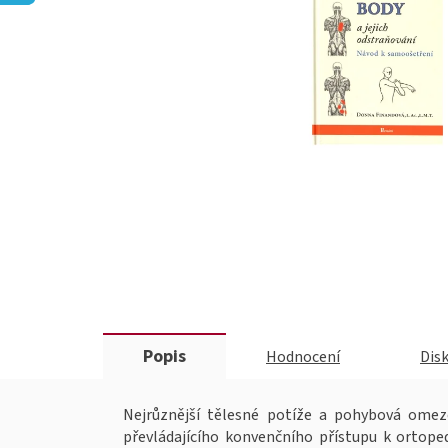
Popis
Hodnocení
Dis
Nejrůznější tělesné potíže a pohybová omeze
převládajícího konvenčního přístupu k ortope