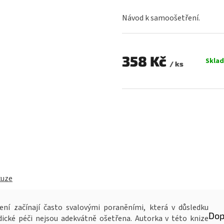
hodnocení
produktu
Návod k samoošetření.
je
0,0
z
5
358 Kč
Skla
hvězdiček.
/ ks
Měrná
cena:
kuze
ní začínají často svalovými poraněními, která v důsledku
Dop
dické péči nejsou adekvátně ošetřena. Autorka v této knize