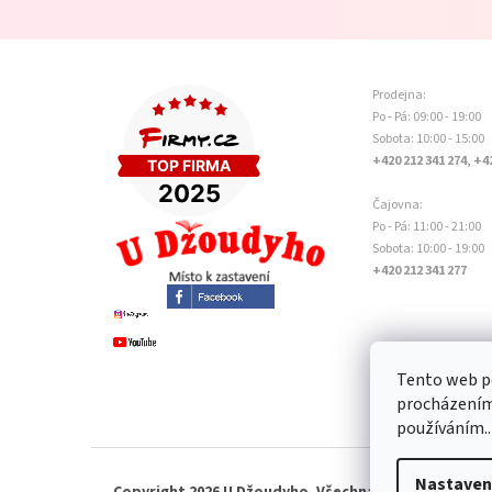
Prodejna:
Po - Pá: 09:00 - 19:00
Sobota: 10:00 - 15:00
+420 212 341 274, +4
Čajovna:
Po - Pá: 11:00 - 21:00
Sobota: 10:00 - 19:00
+420 212 341 277
Tento web po
procházením 
používáním..
Nastaven