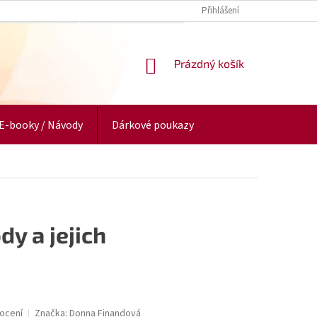
Přihlášení
NÁKUPNÍ
Prázdný košík
KOŠÍK
E-booky / Návody
Dárkové poukazy
y a jejich
ocení
Značka:
Donna Finandová