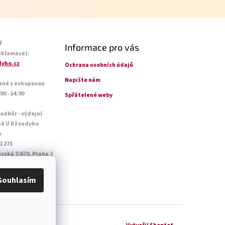
ř
Informace pro vás
eklamace):
yho.cz
Ochrana osobních údajů
Napište nám
ené s eshopovou
0 - 14:00
Spřátelené weby
 odběr - výdejní
ně U Džoudyho
y
1 275
vská 7/670, Praha 2
o - Pá: 09:00 - 18:45
14:45
Souhlasím