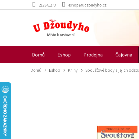
Přejít
212341273
eshop@udzoudyho.cz
na
obsah
Domů
Eshop
Prodejna
Čajovna
Domů
Eshop
Knihy
Spoušťové body a jejich odst