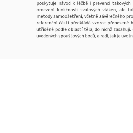
poskytuje návod k léčbě i prevenci takových 
omezení funkčnosti svalových vláken, ale t
metody samoošetření, včetně závěrečného prota
referenční části předkládá vzorce přenesené b
utříděné podle oblastí těla, do nichž zasahují.
uvedených spoušťových bodů, a radí, jak je uvol