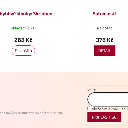
hyblivé klouby: Skribben
Automasáž
Skladem
(1 ks)
Na dotaz
268 Kč
376 Kč
Do košíku
DETAIL
E-mail
Vložením e-mailu sou
ace o nových produktech na našem e-shopu.
PŘIHLÁSIT SE