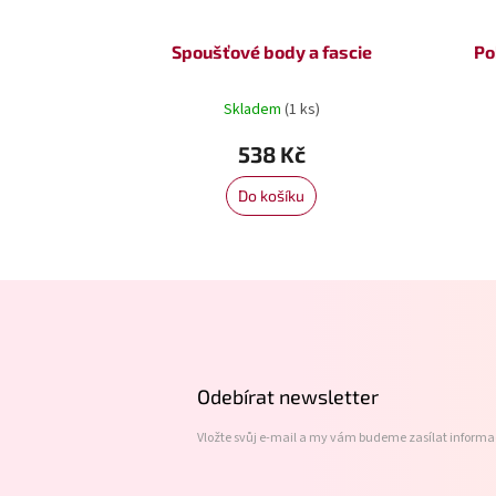
Spoušťové body a fascie
Po
Skladem
(1 ks)
538 Kč
Do košíku
Z
á
p
a
t
Odebírat newsletter
í
Vložte svůj e-mail a my vám budeme zasílat inform