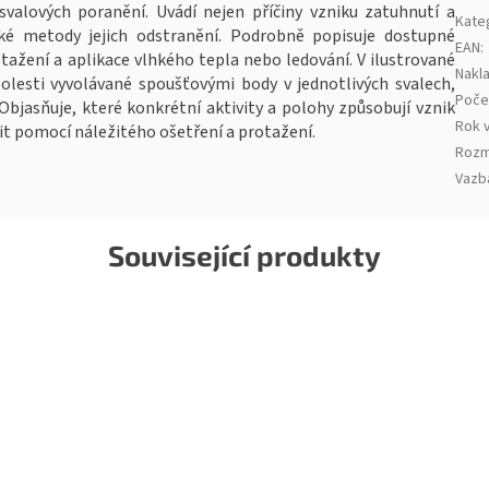
svalových poranění. Uvádí nejen příčiny vzniku zatuhnutí a
Kate
aké metody jejich odstranění. Podrobně popisuje dostupné
EAN
:
žení a aplikace vlhkého tepla nebo ledování. V ilustrované
Nakla
olesti vyvolávané spoušťovými body v jednotlivých svalech,
Poče
 Objasňuje, které konkrétní aktivity a polohy způsobují vznik
Rok 
nit pomocí náležitého ošetření a protažení.
Rozm
Vazb
Související produkty