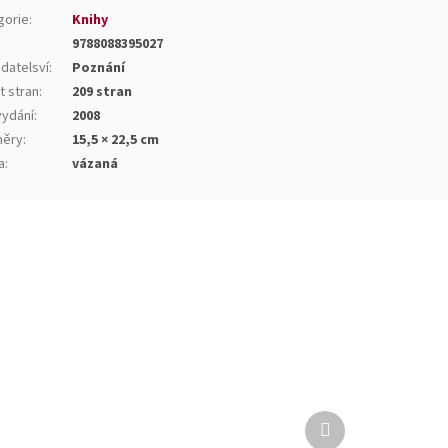
gorie
:
Knihy
9788088395027
datelsví
:
Poznání
t stran
:
209 stran
vydání
:
2008
ěry
:
15,5 × 22,5 cm
a
:
vázaná
Další
produkt