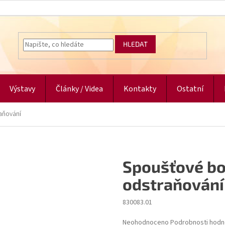
HLEDAT
Výstavy
Články / Videa
Kontakty
Ostatní
raňování
Spoušťové bod
odstraňování
830083.01
Průměrné
Neohodnoceno
Podrobnosti hodn