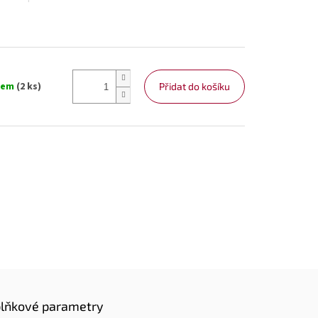
dem
(2 ks)
Přidat do košíku
lňkové parametry