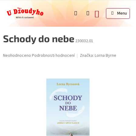
Přejít
na
NÁKUPNÍ
obsah
KOŠÍK
Schody do nebe
230032.01
Průměrné
Neohodnoceno
Podrobnosti hodnocení
Značka:
Lorna Byrne
hodnocení
produktu
je
0,0
z
5
hvězdiček.