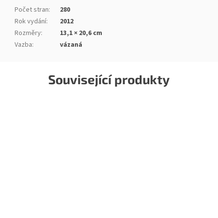
Počet stran
:
280
Rok vydání
:
2012
Rozměry
:
13,1 × 20,6 cm
Vazba
:
vázaná
Související produkty