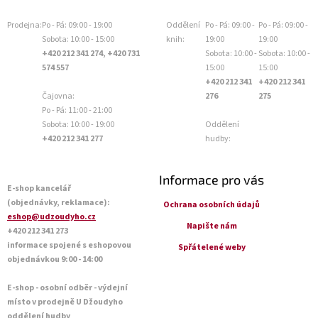
Prodejna:
Po - Pá: 09:00 - 19:00
Oddělení
Po - Pá: 09:00 -
Po - Pá: 09:00 -
Sobota: 10:00 - 15:00
knih:
19:00
19:00
+420 212 341 274, +420 731
Sobota: 10:00 -
Sobota: 10:00 -
574 557
15:00
15:00
+420 212 341
+420 212 341
Čajovna:
276
275
Po - Pá: 11:00 - 21:00
Sobota: 10:00 - 19:00
Oddělení
+420 212 341 277
hudby:
Informace pro vás
E-shop kancelář
(objednávky, reklamace):
Ochrana osobních údajů
eshop@udzoudyho.cz
Napište nám
+420 212 341 273
informace spojené s eshopovou
Spřátelené weby
objednávkou 9:00 - 14:00
E-shop - osobní odběr - výdejní
místo v prodejně U Džoudyho
oddělení hudby