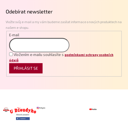
p
Odebírat newsletter
a
t
Vložte svůj e-mail a my vám budeme zasílat informace o nových produktech na
í
našem e-shopu.
E-mail
Vložením e-mailu souhlasíte s
podmínkami ochrany osobních
údajů
PŘIHLÁSIT SE