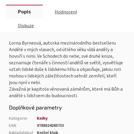
Popis
Hodnocení
Diskuze
Lorna Byrneová, autorka mezinárodního bestselleru
Andělé v mých vlasech, od útlého věku vídá anděly a
hovoří s nimi. Ve Schodech do nebe, své druhé knize,
seznamuje čtenáře s činností andělů ve světě, vysvětluje
vztah lidské duše k lidskému tělu a objasňuje, jakou roli
mohou v lidských záležitostech sehrát zemřelí, kteří
jsou nyní v nebi.
Závažná je kapitola věnovaná záměrům, které má Bůh a
andělé s lidstvem do budoucnosti.
Doplňkové parametry
Kategorie
:
Knihy
EAN
:
9788024285733
Nakladatelsví
:
Knižní klub