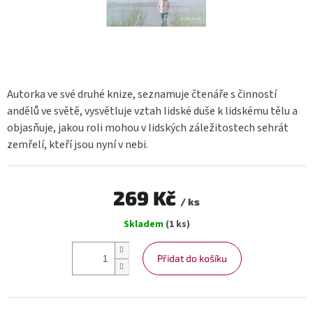
Autorka ve své druhé knize, seznamuje čtenáře s činností
andělů ve světě, vysvětluje vztah lidské duše k lidskému tělu a
objasňuje, jakou roli mohou v lidských záležitostech sehrát
zemřelí, kteří jsou nyní v nebi.
269 Kč
/ ks
Měrná
Skladem
(1 ks)
cena:
Přidat do košíku