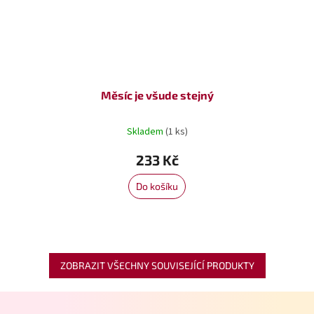
Měsíc je všude stejný
Skladem
(1 ks)
233 Kč
Do košíku
ZOBRAZIT VŠECHNY SOUVISEJÍCÍ PRODUKTY
Z
á