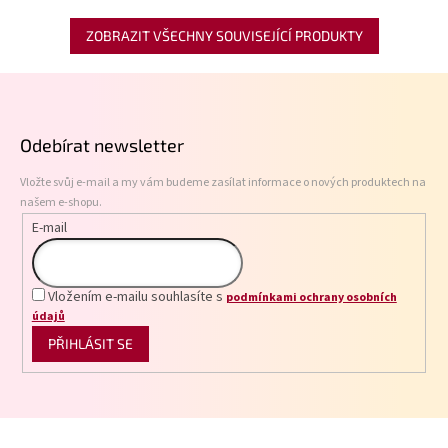
ZOBRAZIT VŠECHNY SOUVISEJÍCÍ PRODUKTY
Z
á
p
Odebírat newsletter
a
t
Vložte svůj e-mail a my vám budeme zasílat informace o nových produktech na
í
našem e-shopu.
E-mail
Vložením e-mailu souhlasíte s
podmínkami ochrany osobních
údajů
PŘIHLÁSIT SE