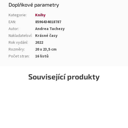
Doplňkové parametry
Kategorie
:
Knihy
EAN
:
8596434018787
Autor
:
Andrea Tachezy
Nakladatelsví
:
Krásné časy
Rok vydání
:
2022
Rozměry
:
20 x 23,5 cm
Počet stran
:
16 listů
Související produkty