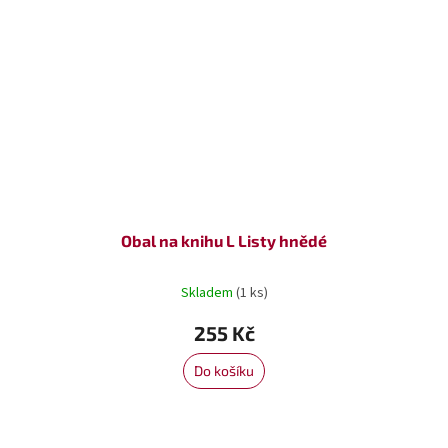
Obal na knihu L Listy hnědé
Skladem
(1 ks)
255 Kč
Do košíku