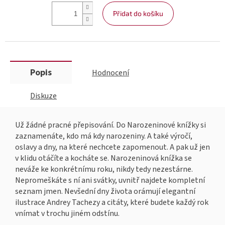
Přidat do košíku
Popis
Hodnocení
Diskuze
Už žádné pracné přepisování. Do Narozeninové knížky si
zaznamenáte, kdo má kdy narozeniny. A také výročí,
oslavy a dny, na které nechcete zapomenout. A pak už jen
v klidu otáčíte a kocháte se. Narozeninová knížka se
neváže ke konkrétnímu roku, nikdy tedy nezestárne.
Nepromeškáte s ní ani svátky, uvnitř najdete kompletní
seznam jmen. Nevšední dny života orámují elegantní
ilustrace Andrey Tachezy a citáty, které budete každý rok
vnímat v trochu jiném odstínu.