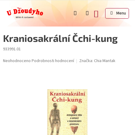
Přejít
na
NÁKUPNÍ
obsah
KOŠÍK
Kraniosakrální Čchi-kung
933991.01
Průměrné
Neohodnoceno
Podrobnosti hodnocení
Značka:
Chia Mantak
hodnocení
produktu
je
0,0
z
5
hvězdiček.