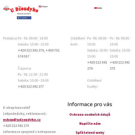
Prodejna:
Po - Pá: 09:00 - 19:00
Oddělení
Po - Pá: 09:00 -
Po - Pá: 09:00 -
Sobota: 10:00 - 15:00
knih:
19:00
19:00
+420 212 341 274, +420 731
Sobota: 10:00 -
Sobota: 10:00 -
574 557
15:00
15:00
+420 212 341
+420 212 341
Čajovna:
276
275
Po - Pá: 11:00 - 21:00
Sobota: 10:00 - 19:00
Oddělení
+420 212 341 277
hudby:
Informace pro vás
E-shop kancelář
(objednávky, reklamace):
Ochrana osobních údajů
eshop@udzoudyho.cz
Napište nám
+420 212 341 273
informace spojené s eshopovou
Spřátelené weby