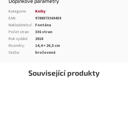
Doplňkové parametry
Kategorie
:
Knihy
EAN
:
9788073369439
Nakladatelsví
:
Fontána
Počet stran
:
336 stran
Rok vydání
:
2018
Rozměry
:
14,4 × 20,5 cm
Vazba
:
brožovaná
Související produkty