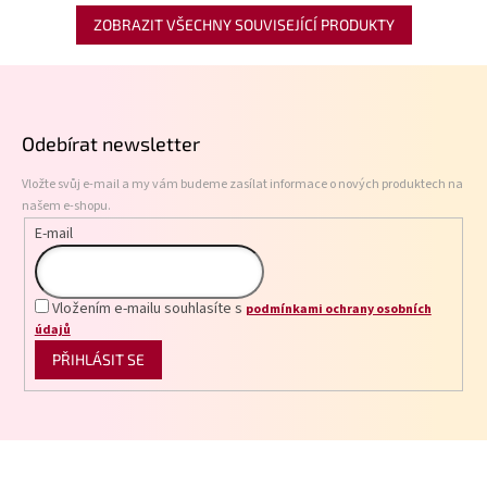
ZOBRAZIT VŠECHNY SOUVISEJÍCÍ PRODUKTY
Z
á
p
Odebírat newsletter
a
t
Vložte svůj e-mail a my vám budeme zasílat informace o nových produktech na
í
našem e-shopu.
E-mail
Vložením e-mailu souhlasíte s
podmínkami ochrany osobních
údajů
PŘIHLÁSIT SE