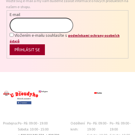
Vložte svůj e-mail a my vám budeme zasílat informace o nových produktech na
í
našem e-shopu.
E-mail
Vložením e-mailu souhlasíte s
podmínkami ochrany osobních
údajů
PŘIHLÁSIT SE
Prodejna:
Po - Pá: 09:00 - 19:00
Oddělení
Po - Pá: 09:00 -
Po - Pá: 09:00 -
Sobota: 10:00 - 15:00
knih:
19:00
19:00