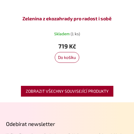
Zelenina z ekozahrady pro radost i sobě
Skladem
(1 ks)
719 Kč
Do košíku
ZOBRAZIT VŠECHNY SOUVISEJÍCÍ PRODUKTY
Z
á
p
Odebírat newsletter
a
t