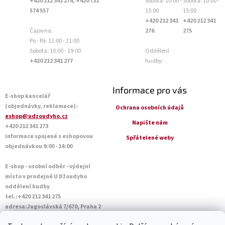
+420 212 341 274, +420 731
Sobota: 10:00 -
Sobota: 10:00 -
574 557
15:00
15:00
+420 212 341
+420 212 341
Čajovna:
276
275
Po - Pá: 11:00 - 21:00
Sobota: 10:00 - 19:00
Oddělení
+420 212 341 277
hudby:
Informace pro vás
E-shop kancelář
(objednávky, reklamace):
Ochrana osobních údajů
eshop@udzoudyho.cz
Napište nám
+420 212 341 273
informace spojené s eshopovou
Spřátelené weby
objednávkou 9:00 - 14:00
E-shop - osobní odběr - výdejní
místo v prodejně U Džoudyho
oddělení hudby
tel.:+420 212 341 275
adresa:Jugoslávská 7/670, Praha 2
Otevírací doba Po - Pá: 09:00 - 18:45