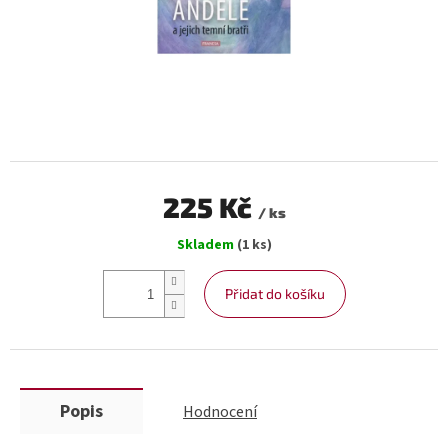
225 Kč
/ ks
Měrná
Skladem
(1 ks)
cena:
Přidat do košíku
Popis
Hodnocení