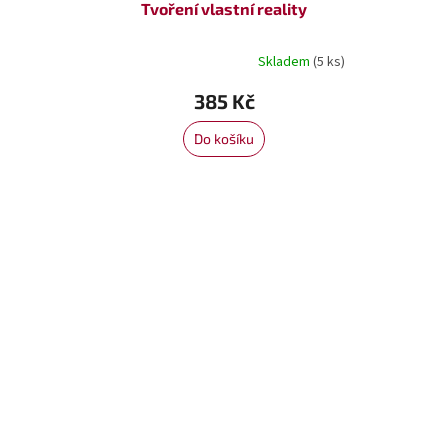
Tvoření vlastní reality
Skladem
(5 ks)
Průměrné
hodnocení
385 Kč
produktu
je
5,0
Do košíku
z
5
hvězdiček.