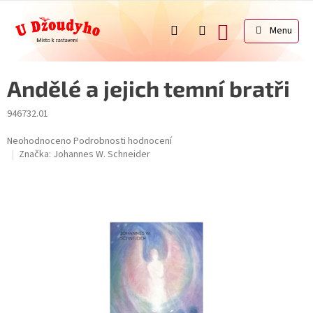
Přejít
na
NÁKUPNÍ
obsah
KOŠÍK
Andělé a jejich temní bratři
946732.01
Průměrné
Neohodnoceno
Podrobnosti hodnocení
hodnocení
Značka:
Johannes W. Schneider
produktu
je
0,0
z
5
hvězdiček.