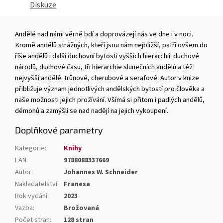
Diskuze
Andělé nad námi věrně bdí a doprovázejí nás ve dne i v noci.
Kromě andělů strážných, kteří jsou nám nejbližší, patří ovšem do
říše andělů i další duchovní bytosti vyšších hierarchií: duchové
národů, duchové času, tři hierarchie slunečních andělů a též
nejvyšší andělé: trůnové, cherubové a serafové. Autor v knize
přibližuje význam jednotlivých andělských bytostí pro člověka a
naše možnosti jejich prožívání. Všímá si přitom i padlých andělů,
démonů a zamýšlí se nad nadějí na jejich vykoupení.
Doplňkové parametry
Kategorie
:
Knihy
EAN
:
9788088337669
Autor
:
Johannes W. Schneider
Nakladatelství
:
Franesa
Rok vydání
:
2023
Vazba
:
Brožovaná
Počet stran
:
128 stran