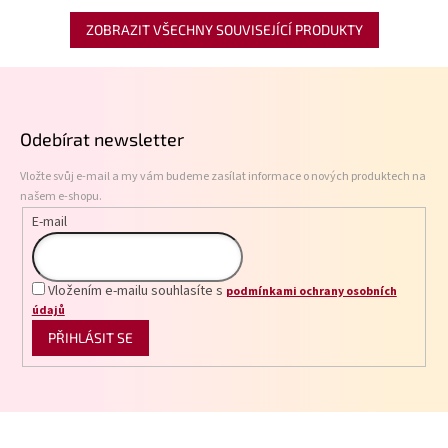
ZOBRAZIT VŠECHNY SOUVISEJÍCÍ PRODUKTY
Z
á
p
Odebírat newsletter
a
t
Vložte svůj e-mail a my vám budeme zasílat informace o nových produktech na
í
našem e-shopu.
E-mail
Vložením e-mailu souhlasíte s
podmínkami ochrany osobních
údajů
PŘIHLÁSIT SE