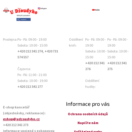
Prodejna:
Po - Pá: 09:00 - 19:00
Oddělení
Po - Pá: 09:00 -
Po - Pá: 09:00 -
Sobota: 10:00 - 15:00
knih:
19:00
19:00
+420 212 341 274, +420 731
Sobota: 10:00 -
Sobota: 10:00 -
574 557
15:00
15:00
+420 212 341
+420 212 341
Čajovna:
276
275
Po - Pá: 11:00 - 21:00
Sobota: 10:00 - 19:00
Oddělení
+420 212 341 277
hudby:
Informace pro vás
E-shop kancelář
(objednávky, reklamace):
Ochrana osobních údajů
eshop@udzoudyho.cz
Napište nám
+420 212 341 273
informace spojené s eshopovou
Spřátelené weby