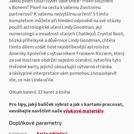
Jakou píseň touží slyšet vaše srdce? Píseň souznění
s Bohem? Píseň na cestu k vašemu životnímu
partnerovi? K vašemu nejvyššímu určení? S tímto
kompletem můžete při hledání odpovědí na své otázky
použít astrologické učení Lindy Goodman, její
numerologii a moudrost starých Chaldejců. Crystal Bush,
blízká přítelkyně a důvěrnice Lindy Goodman, chtěla
tímto dílem vzdát hold nejoblíbenější astroložce
Ameriky. Společně s výtvarníkem Frankem Ricciem, který
za své ilustrace obdržel nejedno ocenění, vytvořila tyto
Hvězdné karty, jejichž okouzlující výtvarná stránka
a láskyplné interpretace vám pomohou znovuobjevit
vše, co nás Linda učila.
Obsah balení: 33 karet a kniha
Pro tipy, jaký balíček vybrat a jak s kartami pracovat,
neváhejte navštívit naše
výukové materiály
.
Doplňkové parametry
Kategorie
:
Karty vykládací