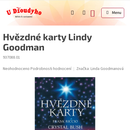
Přejít
na
NÁKUPNÍ
obsah
KOŠÍK
Hvězdné karty Lindy
Goodman
937088.01
Průměrné
Neohodnoceno
Podrobnosti hodnocení
Značka:
Linda Goodmanová
hodnocení
produktu
je
0,0
z
5
hvězdiček.