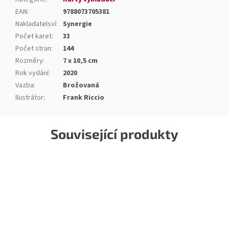
EAN
:
9788073705381
Nakladatelsví
:
Synergie
Počet karet
:
33
Počet stran
:
144
Rozměry
:
7 x 10,5 cm
Rok vydání
:
2020
Vazba
:
Brožovaná
Ilustrátor
:
Frank Riccio
Související produkty