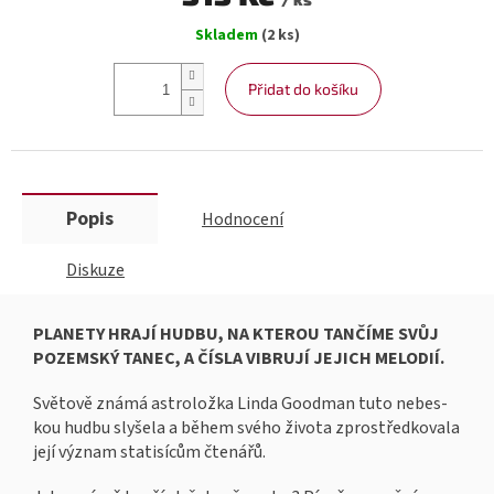
Měrná
Skladem
(2 ks)
cena:
Přidat do košíku
Popis
Hodnocení
Diskuze
PLANETY HRAJÍ HUDBU, NA KTEROU TANČÍME SVŮJ
POZEMSKÝ TANEC, A ČÍSLA VIBRUJÍ JEJICH MELODIÍ.
Světově známá astroložka Linda Goodman tuto nebes­
kou hudbu slyšela a během svého života zprostředkovala
její význam statisícům čtenářů.