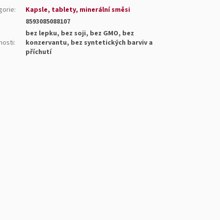
gorie
:
Kapsle, tablety, minerální směsi
8593085088107
bez lepku, bez soji, bez GMO, bez
nosti
:
konzervantu, bez syntetických barviv a
příchutí