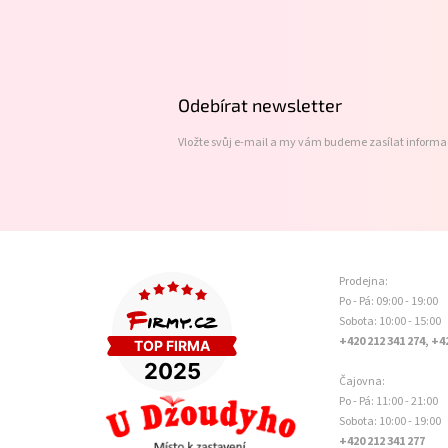
Z
á
p
a
t
Odebírat newsletter
í
Vložte svůj e-mail a my vám budeme zasílat inform
Prodejna:
Po - Pá: 09:00 - 19:00
Sobota: 10:00 - 15:00
+420 212 341 274, +4
Čajovna:
Po - Pá: 11:00 - 21:00
Sobota: 10:00 - 19:00
+420 212 341 277