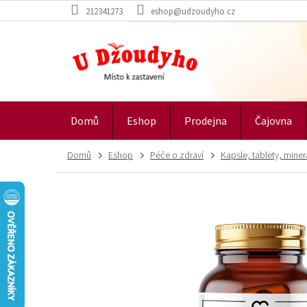
Přejít
212341273
eshop@udzoudyho.cz
na
obsah
Domů
Eshop
Prodejna
Čajovna
Domů
Eshop
Péče o zdraví
Kapsle, tablety, miner