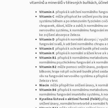
vitamínů a minerálů v tělesných buňkách, účinek
Vitamin A
přispívá k udržení normálního fungov
Vitamin C
může přispívat ke snížení pocitu únav
systému během a po intenzivním fyzickém cvičen
chrupavek, dásní, kůže a zubů; k normálnímu uvo
nervového systému, k normálnímu fungování imu
ke zvýšení absorpce železa.
Vitamin D
přispívá k normální absorpci / využit
fungování svalů, k udržení normálního chrupu a
Vitamin E
přispívá k ochraně buněk před oxid
Vitamin K
přispívá k normální srážení krve a k 
Vitamin B1
přispívá k normálnímu metabolismu 
normálnímu psychickému fungování a k normální
Vitamin B2
může pomoci snížit únavu, podporuj
bílkovin; hraje roli při ochraně buněk před oxi
vliv na fungování nervového systému a přispívá
železa v krvi.
Niacin
může přispět ke snížení únavy, k normá
Vitamin B6
přispívá k normálnímu metabolismu 
normálnímu fungování imunitního systému, k nor
Kyselina listová v aktivní formě (folát)
přis
snížení únavy, normální krvetvorbě a normální f