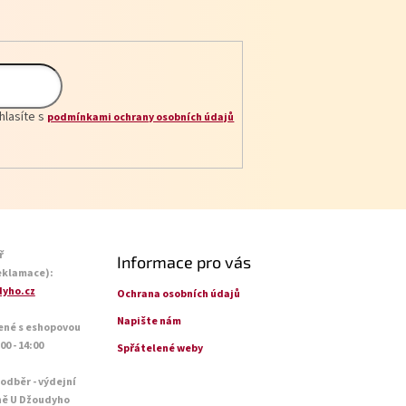
hlasíte s
podmínkami ochrany osobních údajů
ř
Informace pro vás
eklamace):
yho.cz
Ochrana osobních údajů
Napište nám
ené s eshopovou
0 - 14:00
Spřátelené weby
 odběr - výdejní
ně U Džoudyho