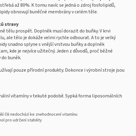
střebá až 80%. K tomu navíc se jedná o zdroj fosfolipidů,
ipidy obnovují buněčné membrány v celém těle.
ů stravy
ě tělu prospět. Doplněk musí dorazit do buňky. V krvi
, ale tělo je dokáže velmi rychle odbourat. A to je velký
idy snadno splyne s vnější vrstvou buňky a doplněk
am, kde je nejvíce užitečný. Jeden z důvodů, proč běžné
y do buněk.
ívají pouze přírodní produkty.
Dokonce i výrobní stroje jsou
omální vitamíny v tekuté podobě. Sypká forma liposomálních
lií čili nedochází ke znehodnocení vitamínu
ol pro udržení stability