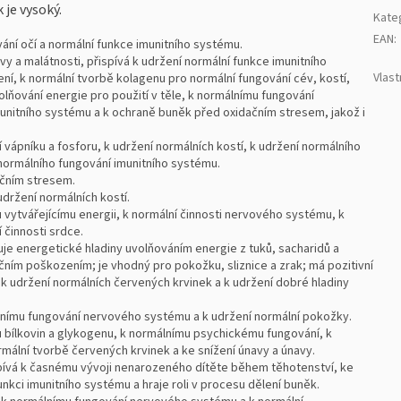
 je vysoký.
Kate
EAN
:
ání očí a normální funkce imunitního systému.
y a malátnosti, přispívá k udržení normální funkce imunitního
Vlast
í, k normální tvorbě kolagenu pro normální fungování cév, kostí,
lňování energie pro použití v těle, k normálnímu fungování
nitního systému a k ochraně buněk před oxidačním stresem, jakož i
í vápníku a fosforu, k udržení normálních kostí, k udržení normálního
 normálního fungování imunitního systému.
ačním stresem.
udržení normálních kostí.
vytvářejícímu energii, k normální činnosti nervového systému, k
 činnosti srdce.
e energetické hladiny uvolňováním energie z tuků, sacharidů a
dačním poškozením; je vhodný pro pokožku, sliznice a zrak; má pozitivní
 k udržení normálních červených krvinek a k udržení dobré hladiny
lnímu fungování nervového systému a k udržení normální pokožky.
bílkovin a glykogenu, k normálnímu psychickému fungování, k
mální tvorbě červených krvinek a ke snížení únavy a únavy.
pívá k časnému vývoji nenarozeného dítěte během těhotenství, ke
unkci imunitního systému a hraje roli v procesu dělení buněk.