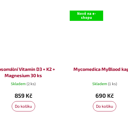
Nově na e-
shopu
osomální Vitamin D3 + K2 +
Mycomedica MyBlood ka
Magnesium 30 ks
Skladem
(2 ks)
Skladem
(1 ks)
859 Kč
690 Kč
Do košíku
Do košíku