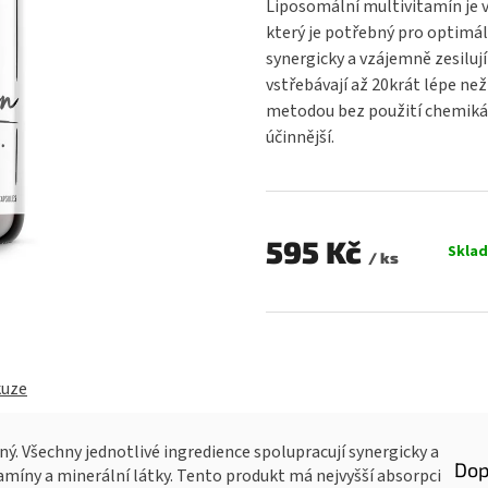
Liposomální multivitamín je 
0,0
který je potřebný pro optimál
z
synergicky a vzájemně zesilují
5
hvězdiček.
vstřebávají až 20krát lépe než
metodou bez použití chemikáli
účinnější.
595 Kč
Skla
/ ks
Měrná
cena:
kuze
ý. Všechny jednotlivé ingredience spolupracují synergicky a
Dop
tamíny a minerální látky. Tento produkt má nejvyšší absorpci