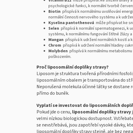
Vitamin B12
může přispívat ke snížení únavy a
psychologické funkci, k normální tvorbě červen
Biotin
přispívá k normálnímu uvolňování energie
normální činnosti nervového systému a k udržen
Kyselina pantothenová
může přispívat ke sní
Selen
přispívá k normální spermatogenezi, k ud
systému, k normálnímu fungování štítné žlázy 
Mangan
přispívá k udržení normálních kostí a k
Chrom
přispívá k udržení normální hladiny cukru
Molybden
přispívá k normálnímu metabolismu am
poškozením.
Proč liposomální doplňky stravy?
Liposom je struktura tvořená přírodními fosfolip
liposomálním obalem je transportována do střev
Neporušená molekula účinné látky se dostane rov
přímo do buněk.
V
yplatí se investovat do liposomálních dopl
Pokud jde o cenu,
liposomální doplňky stravy
velmi nízkou biologickou dostupnost. Vstřebate
se nevstřebává, jsou zapotřebí vysoké dávky, kter
liposomální doplňky stravy stejně, ale bez negat