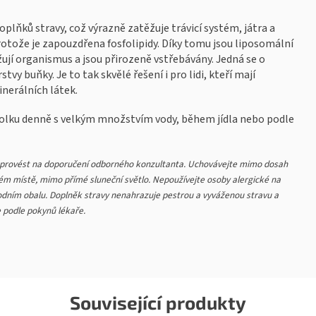
oplňků stravy, což výrazně zatěžuje trávicí systém, játra a
protože je zapouzdřena fosfolipidy. Díky tomu jsou liposomální
ují organismus a jsou přirozeně vstřebávány. Jedná se o
tvy buňky. Je to tak skvělé řešení i pro lidi, kteří mají
nerálních látek.
bolku denně s velkým množstvím vody, během jídla nebo podle
 provést na doporučení odborného konzultanta. Uchovávejte mimo dosah
ém místě, mimo přímé sluneční světlo. Nepoužívejte osoby alergické na
vodním obalu. Doplněk stravy nenahrazuje pestrou a vyváženou stravu a
e podle pokynů lékaře.
Související produkty