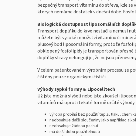
bezpečný transport vitamínu do střeva, kde se v
kterých nemáme dostatek v dnešní době. Fosfol
Biologická dostupnost liposomálních doplňk
Transport doplňku do krve nestačí a nemusí nutn
můžete být vysoké množství vitamínu či minerálu
plusový bod liposomální formy, protože fosfolip
obklopený fosfolipidy je transportován přesně t
doplňky stravy nefungují je, že nejsou přenesen
V celém patentovaném výrobním procesu se použ
čištěny pouze organickými čističi.
Výhody sypké formy & Lipocelltech
Už jste možná slyšeli nebo jste zkoušeli lipos
vitamínů má oproti tekuté formě určité výhody:
výroba probíhá bez použití tepla, tlaku, chemiká
neobsahuje další sloučeniny jako například alkoh
neobsahuje žádnou pachuť
má delší dobu použitelnosti