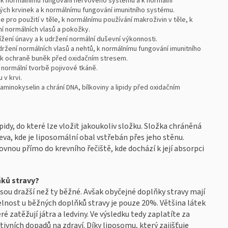
 k normálnímu fungování nervového systému a k normální
ých krvinek a k normálnímu fungování imunitního systému.
 pro použití v těle, k normálnímu používání makroživin v těle, k
í normálních vlasů a pokožky.
žení únavy a k udržení normální duševní výkonnosti.
ržení normálních vlasů a nehtů, k normálnímu fungování imunitního
a k ochraně buněk před oxidačním stresem.
 normální tvorbě pojivové tkáně.
 v krvi.
inokyselin a chrání DNA, bílkoviny a lipidy před oxidačním
idy, do které lze vložit jakoukoliv složku. Složka chráněná
a, kde je liposomální obal vstřebán přes jeho stěnu.
nou přímo do krevního řečiště, kde dochází k její absorpci
ňků stravy?
jsou dražší než ty běžné. Avšak obyčejné doplňky stravy mají
lnost u běžných doplňků stravy je pouze 20%. Většina látek
é zatěžují játra a ledviny. Ve výsledku tedy zaplatíte za
ivních dopadů na zdraví. Díky liposomu, který zajišťuje