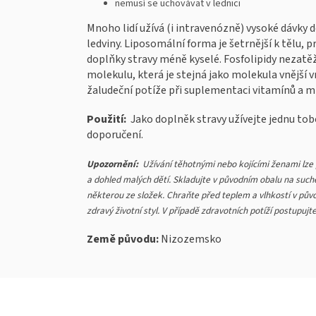
nemusí se uchovávat v lednici
Mnoho lidí užívá (i intravenózně) vysoké dávky d
ledviny. Liposomální forma je šetrnější k tělu, 
doplňky stravy méně kyselé. Fosfolipidy nezatěž
molekulu, která je stejná jako molekula vnější vrs
žaludeční potíže při suplementaci vitamínů a mi
Použití:
Jako doplněk stravy užívejte jednu to
doporučení.
Upozornění:
Užívání těhotnými nebo kojícími ženami lze
a dohled malých dětí. Skladujte v původním obalu na such
některou ze složek. Chraňte před teplem a vlhkostí v pů
zdravý životní styl. V případě zdravotních potíží postupujt
Země původu:
Nizozemsko