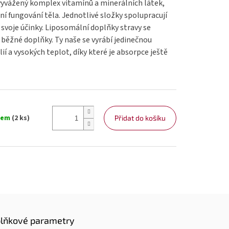
vyvážený komplex vitamínů a minerálních látek,
ní fungování těla. Jednotlivé složky spolupracují
 svoje účinky. Liposomální doplňky stravy se
 běžné doplňky. Ty naše se vyrábí jedinečnou
í a vysokých teplot, díky které je absorpce ještě
dem
(2 ks)
Přidat do košíku
lňkové parametry