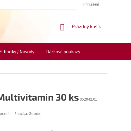
Přihlášení
NÁKUPNÍ
Prázdný košík
KOŠÍK
E-booky / Návody
Dárkové poukazy
Multivitamin 30 ks
952842.01
ocení
Značka:
Goodie