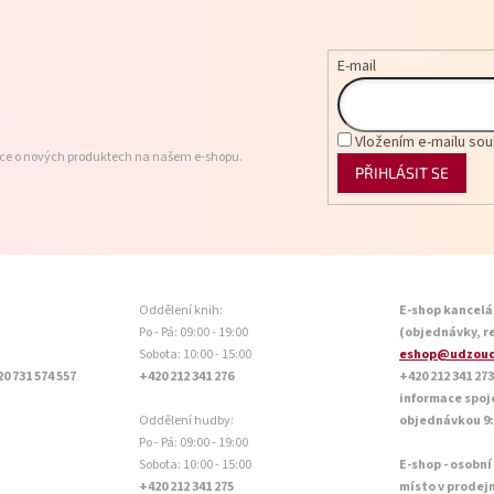
E-mail
Vložením e-mailu sou
ace o nových produktech na našem e-shopu.
PŘIHLÁSIT SE
Oddělení knih:
E-shop kancelá
Po - Pá: 09:00 - 19:00
(objednávky, r
Sobota: 10:00 - 15:00
eshop@udzoud
20 731 574 557
+420 212 341 276
+420 212 341 273
informace spoj
Oddělení hudby:
objednávkou 9:0
Po - Pá: 09:00 - 19:00
Sobota: 10:00 - 15:00
E-shop - osobní
+420 212 341 275
místo v prodej