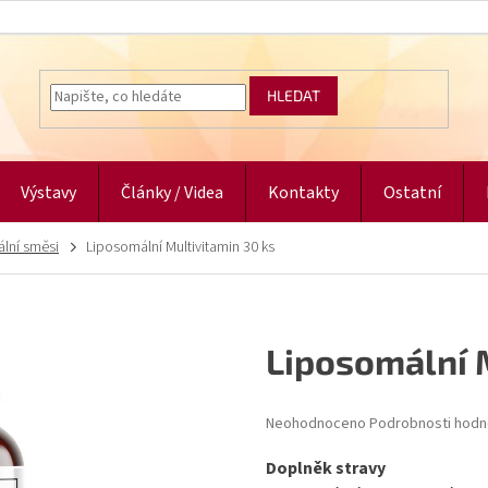
HLEDAT
Výstavy
Články / Videa
Kontakty
Ostatní
ální směsi
Liposomální Multivitamin 30 ks
Liposomální 
Průměrné
Neohodnoceno
Podrobnosti hodn
hodnocení
produktu
Doplněk stravy
je