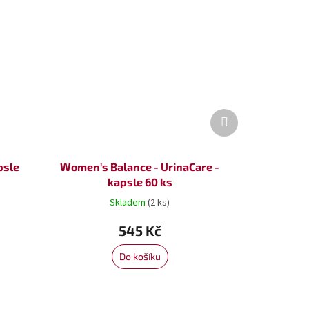
Další
produkt
psle
Women's Balance - UrinaCare -
kapsle 60 ks
Skladem
(2 ks)
545 Kč
Do košíku