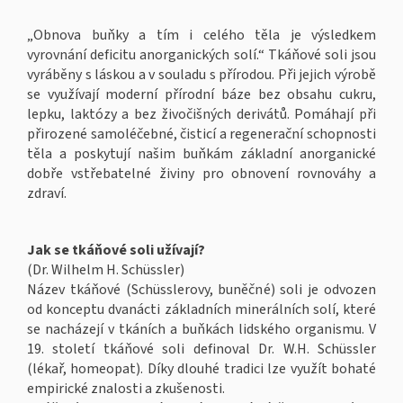
„Obnova buňky a tím i celého těla je výsledkem
vyrovnání deficitu anorganických solí.“ Tkáňové soli jsou
vyráběny s láskou a v souladu s přírodou. Při jejich výrobě
se využívají moderní přírodní báze bez obsahu cukru,
lepku, laktózy a bez živočišných derivátů. Pomáhají při
přirozené samoléčebné, čisticí a regenerační schopnosti
těla a poskytují našim buňkám základní anorganické
dobře vstřebatelné živiny pro obnovení rovnováhy a
zdraví.
Jak se tkáňové soli užívají?
(Dr. Wilhelm H. Schüssler)
Název tkáňové (Schüsslerovy, buněčné) soli je odvozen
od konceptu dvanácti základních minerálních solí, které
se nacházejí v tkáních a buňkách lidského organismu. V
19. století tkáňové soli definoval Dr. W.H. Schüssler
(lékař, homeopat). Díky dlouhé tradici lze využít bohaté
empirické znalosti a zkušenosti.