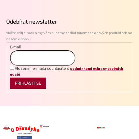
Z
á
p
Odebírat newsletter
a
t
Vložte svůj e-mail a my vám budeme zasílat informace o nových produktech na
í
našem e-shopu.
E-mail
Vložením e-mailu souhlasíte s
podmínkami ochrany osobních
údajů
PŘIHLÁSIT SE