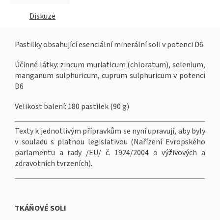
Diskuze
Pastilky
obsahující
esenciální minerální soli v potenci D6.
Účinné
látky:
zincum
muriaticum
(
chloratum
), selenium,
manganum sulphuricum, cuprum sulphuricum v
potenci
D6
Velikost balení: 180 pastilek (90 g)
Texty k jednotlivým přípravkům se nyní upravují, aby byly
v souladu s platnou legislativou (Nařízení Evropského
parlamentu a rady /EU/ č. 1924/2004 o výživových a
zdravotních tvrzeních).
TKÁŇOVÉ SOLI