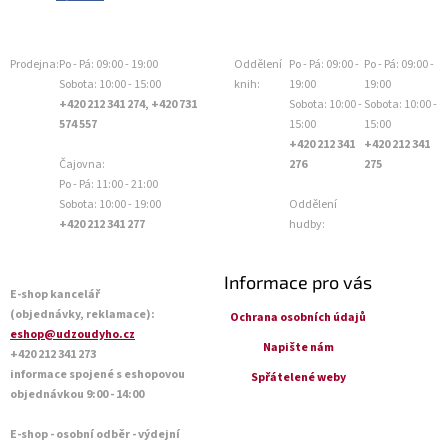
Prodejna:
Po - Pá: 09:00 - 19:00
Oddělení
Po - Pá: 09:00 -
Po - Pá: 09:00 -
Sobota: 10:00 - 15:00
knih:
19:00
19:00
+420 212 341 274, +420 731
Sobota: 10:00 -
Sobota: 10:00 -
574 557
15:00
15:00
+420 212 341
+420 212 341
Čajovna:
276
275
Po - Pá: 11:00 - 21:00
Sobota: 10:00 - 19:00
Oddělení
+420 212 341 277
hudby:
Informace pro vás
E-shop kancelář
(objednávky, reklamace):
Ochrana osobních údajů
eshop@udzoudyho.cz
Napište nám
+420 212 341 273
informace spojené s eshopovou
Spřátelené weby
objednávkou 9:00 - 14:00
E-shop - osobní odběr - výdejní