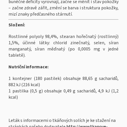
buněčné deficity vyrovnají, začne se měnit i stav pokožky
– začne zdravě zářit, změní se barva i struktura pokožky,
mizí znaky předčasného stárnutí.
Složení:
Rostlinné
polyoly 98,4%, stearan hořečnatý (rostlinný)
1,5%, účinné látky: chlorid
zinečnatý
, selen
, síran
manganatý, síran měďnatý (po 0,0005 mg v jedné
tabletě).
Nutriční informace
:
1 kontejner (180 pastilek) obsahuje 88,65 g
sacharidů,
882 kJ (216 kcal)
1 pastilka (0,5 g) obsahuje 0,49 g sacharidů, 4,9
kJ
(1,2
kcal
)
Leták s informacemi o tkáňových solích je ke stažení na
stránkách našeho dodavatele
http://www.tkanove-