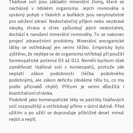
Tkáňové soli jsou základní minerální živiny, které se
nacházejí v lidském organismu. Jejich rovnováha a
správný pohyb v tkáních a buňkách jsou nevyhnutelné
pro udržení zdraví. Nedostatečný příjem nebo nezdravé
návyky, strava a stres způsobují jejich nedostatek,
dochází k narušení minerální rovnováhy. To se nakonec
projeví zdravotními problémy. Minerální anorganické
látky se vstřebávají jen velmi těžko. Empiricky bylo
zjištěno, že nejlépe se do organismu vstřebají při použití
homeopatické potence D3 až D12. Neměli bychom však
zaměňovat tkáňové soli s homeopatií, protože zde
neplatí zákon podobnosti (léčba podobného
podobným), ale zákon deficitu (dodáme tělu to, co mu
podle příznaků chybí). Přitom je velmi důležitá i
kvantitativní stránka.
Podobně jako homeopatické léky se pastilky tkáňových
solí rozpouštějí a vstřebávají přímo v ústní dutině. Před
užitím a po užití se doporučuje přibližně deset minut
nejíst a nepít.