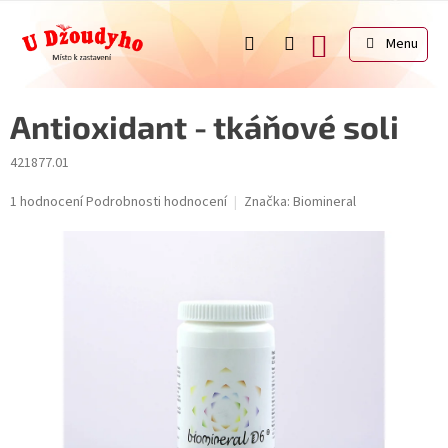
Přejít
na
NÁKUPNÍ
obsah
KOŠÍK
Antioxidant - tkáňové soli
421877.01
Průměrné
1 hodnocení
Podrobnosti hodnocení
Značka:
Biomineral
hodnocení
produktu
je
5,0
z
5
hvězdiček.