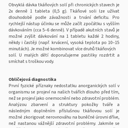
Obvyklá dávka tkáňových solí při chronických stavech je
2x denně 1 tableta (0,5 g). Tkáňové soli lze užívat
dlouhodobě podle závažnosti a trvání deficitu. Pro
rychlejší nástup účinku se může začít zpočátku s vyšším
dávkováním (cca 5–6 denně). V případě akutních stavů je
možné zvýšit dávkování na 1 tabletu každé 2 hodiny,
někdy i častěji (např. krvácení, vysoká teplota po 10–15
minutách). Je možné kombinovat více druhů tkáňových
solí. U malých dětí doporučujeme pastilky rozdrtit a
smíchat s troškou vody.
Obličejová diagnostika
První fyzické příznaky nedostatku anorganických solí v
organismu se projeví na našich tvářích dlouho před tím,
než se projeví jako onemocnění nebo zdravotní problém.
Analýzou zbarvení a struktury pokožky tváře a
následným doplněním příslušnou tkáňovou solí je
možné zkorigovat nerovnováhu na buněčné úrovni dříve,
než nastanou vážnější zdravotní problémy. Jakmile se