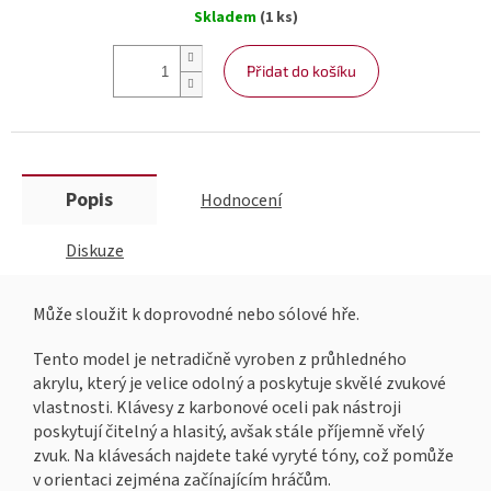
Měrná
Skladem
(1 ks)
cena:
Přidat do košíku
Popis
Hodnocení
Diskuze
Může sloužit k doprovodné nebo sólové hře.
Tento model je netradičně vyroben z průhledného
akrylu, který je velice odolný a poskytuje skvělé zvukové
vlastnosti. Klávesy z karbonové oceli pak nástroji
poskytují čitelný a hlasitý, avšak stále příjemně vřelý
zvuk. Na klávesách najdete také vyryté tóny, což pomůže
v orientaci zejména začínajícím hráčům.