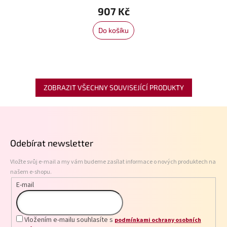
907 Kč
Do košíku
ZOBRAZIT VŠECHNY SOUVISEJÍCÍ PRODUKTY
Z
á
p
Odebírat newsletter
a
t
Vložte svůj e-mail a my vám budeme zasílat informace o nových produktech na
í
našem e-shopu.
E-mail
Vložením e-mailu souhlasíte s
podmínkami ochrany osobních