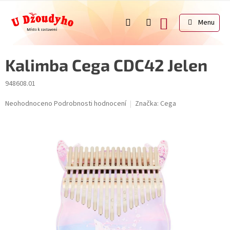
Přejít
na
NÁKUPNÍ
obsah
KOŠÍK
Kalimba Cega CDC42 Jelen
948608.01
Průměrné
Neohodnoceno
Podrobnosti hodnocení
Značka:
Cega
hodnocení
produktu
je
0,0
z
5
hvězdiček.