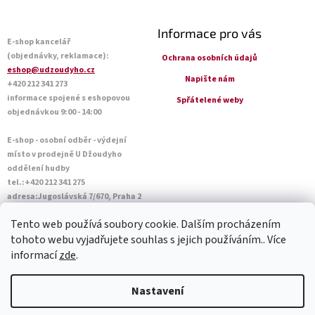
Informace pro vás
E-shop kancelář
(objednávky, reklamace):
Ochrana osobních údajů
eshop@udzoudyho.cz
Napište nám
+420 212 341 273
informace spojené s eshopovou
Spřátelené weby
objednávkou 9:00 - 14:00
E-shop - osobní odběr - výdejní
místo v prodejně U Džoudyho
oddělení hudby
tel.:+420 212 341 275
adresa:Jugoslávská 7/670, Praha 2
Otevírací doba Po - Pá: 09:00 - 18:45
Tento web používá soubory cookie. Dalším procházením
Sobota: 10:00 - 14:45
tohoto webu vyjadřujete souhlas s jejich používáním.. Více
informací
zde
.
Vytvořil Shoptet
Nastavení