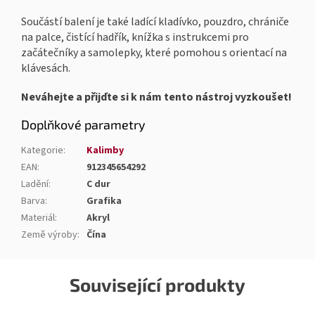
Součástí balení je také ladící kladívko, pouzdro, chrániče
na palce, čistící hadřík, knížka s instrukcemi pro
začátečníky a samolepky, které pomohou s orientací na
klávesách.
Neváhejte a přijďte si k nám tento nástroj vyzkoušet!
Doplňkové parametry
Kategorie
:
Kalimby
EAN
:
912345654292
Ladění
:
C dur
Barva
:
Grafika
Materiál
:
Akryl
Země výroby
:
Čína
Související produkty