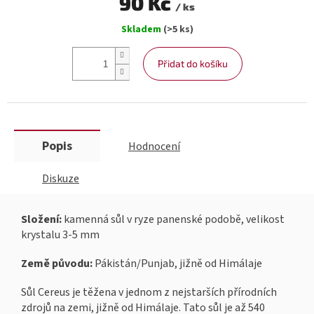
90 Kč
/ ks
Měrná
Skladem
(>5 ks)
cena:
Přidat do košíku
Popis
Hodnocení
Diskuze
Složení:
kamenná sůl v ryze panenské podobě, velikost
krystalu 3-5 mm
Země původu:
Pákistán/Punjab, jižně od Himálaje
Sůl Cereus je těžena v jednom z nejstarších přírodních
zdrojů na zemi, jižně od Himálaje. Tato sůl je až 540