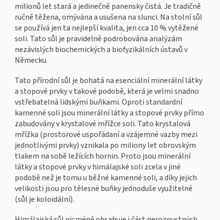
milionů let stará a jedinečně panensky čistá. Je tradičně
ručně těžena, omývána a usušena na slunci. Na stolní sůl
se používá jen ta nejlepší kvalita, jen cca 10 % vytěžené
soli. Tato sůl je pravidelně podrobována analýzám
nezávislých biochemických a biofyzikálních ústavů v
Německu.
Tato přírodní sůl je bohatá na esenciální minerální látky
a stopové prvky v takové podobě, která je velmi snadno
vstřebatelná lidskými buňkami. Oproti standardní
kamenné soli jsou minerální látky a stopové prvky přímo
zabudovány v krystalové mřížce soli. Tato krystalová
mřížka (prostorové uspořádaní a vzájemné vazby mezi
jednotlivými prvky) vznikala po miliony let obrovským
tlakem na sobě ležících hornin. Proto jsou minerální
látky a stopové prvky v himálajské soli zcela v jiné
podobě než je tomu u běžné kamenné soli, a díky jejich
velikosti jsou pro tělesné buňky jednoduše využitelné
(sůl je koloidální).
Himálajská sůl nicméně obsahuje i část nerozpustných