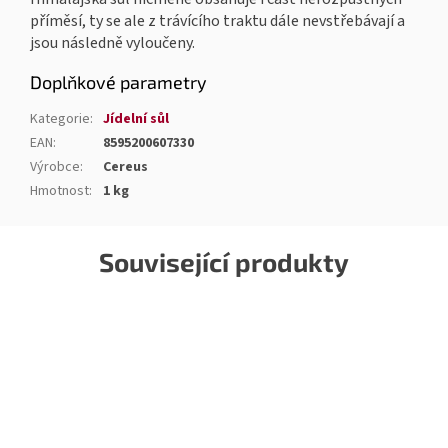
příměsí, ty se ale z trávícího traktu dále nevstřebávají a
jsou následně vyloučeny.
Doplňkové parametry
Kategorie
:
Jídelní sůl
EAN
:
8595200607330
Výrobce
:
Cereus
Hmotnost
:
1 kg
Související produkty