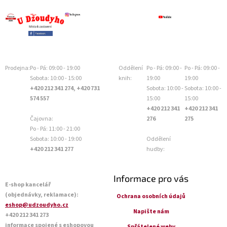
Prodejna:
Po - Pá: 09:00 - 19:00
Oddělení
Po - Pá: 09:00 -
Po - Pá: 09:00 -
Sobota: 10:00 - 15:00
knih:
19:00
19:00
+420 212 341 274, +420 731
Sobota: 10:00 -
Sobota: 10:00 -
574 557
15:00
15:00
+420 212 341
+420 212 341
Čajovna:
276
275
Po - Pá: 11:00 - 21:00
Sobota: 10:00 - 19:00
Oddělení
+420 212 341 277
hudby:
Informace pro vás
E-shop kancelář
(objednávky, reklamace):
Ochrana osobních údajů
eshop@udzoudyho.cz
Napište nám
+420 212 341 273
informace spojené s eshopovou
Spřátelené weby