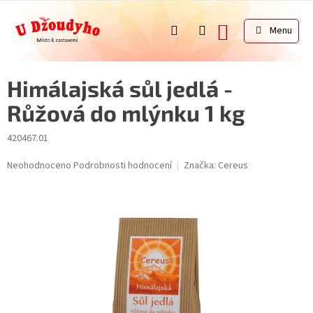
Přejít
na
NÁKUPNÍ
obsah
KOŠÍK
Himálajská sůl jedlá -
Růžová do mlýnku 1 kg
420467.01
Průměrné
Neohodnoceno
Podrobnosti hodnocení
Značka:
Cereus
hodnocení
produktu
je
0,0
z
5
hvězdiček.