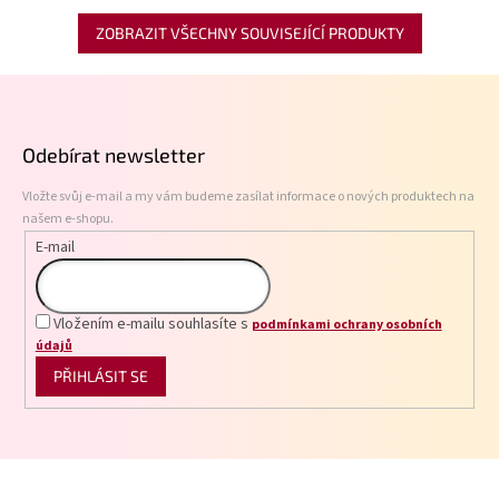
ZOBRAZIT VŠECHNY SOUVISEJÍCÍ PRODUKTY
Z
á
p
Odebírat newsletter
a
t
Vložte svůj e-mail a my vám budeme zasílat informace o nových produktech na
í
našem e-shopu.
E-mail
Vložením e-mailu souhlasíte s
podmínkami ochrany osobních
údajů
PŘIHLÁSIT SE