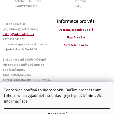
Sobota: 10:00 - 19:00
Oddělení
+420 212 341 277
hudby:
Informace pro vás
E-shop kancelář
(objednávky, reklamace):
Ochrana osobních údajů
eshop@udzoudyho.cz
Napište nám
+420 212 341 273
informace spojené s eshopovou
Spřátelené weby
objednávkou 9:00 - 14:00
E-shop - osobní odběr - výdejní
místo v prodejně U Džoudyho
oddělení hudby
tel.:+420 212 341 275
adresa:Jugoslávská 7/670, Praha 2
Otevírací doba Po - Pá: 09:00 - 18:45
Tento web používá soubory cookie. Dalším procházením
Sobota: 10:00 - 14:45
tohoto webu vyjadřujete souhlas s jejich používáním.. Více
informací
zde
.
Vytvořil Shoptet