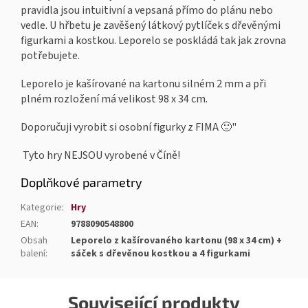
pravidla jsou intuitivní a vepsaná přímo do plánu nebo
vedle. U hřbetu je zavěšený látkový pytlíček s dřevěnými
figurkami a kostkou. Leporelo se poskládá tak jak zrovna
potřebujete.
Leporelo je kašírované na kartonu silném 2 mm a při
plném rozložení má velikost 98 x 34 cm.
Doporučuji vyrobit si osobní figurky z FIMA 🙂"
Tyto hry NEJSOU vyrobené v Číně!
Doplňkové parametry
Kategorie
:
Hry
EAN
:
9788090548800
Obsah
Leporelo z kašírovaného kartonu (98 x 34 cm) +
balení
:
sáček s dřevěnou kostkou a 4 figurkami
Související produkty