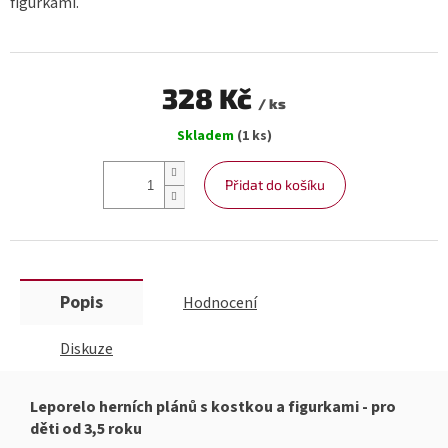
figurkami.
328 Kč
/ ks
Měrná
Skladem
(1 ks)
cena:
Přidat do košíku
Popis
Hodnocení
Diskuze
Leporelo herních plánů s kostkou a figurkami - pro
děti od 3,5 roku