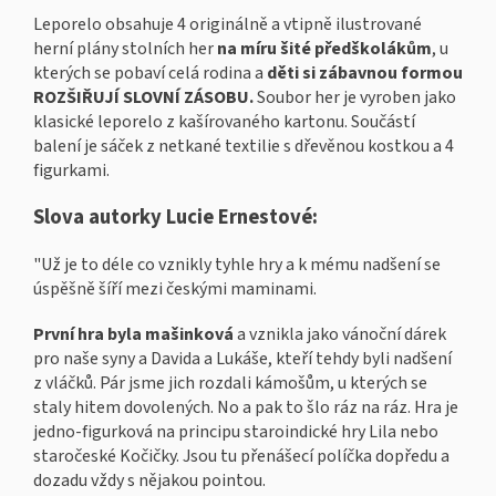
Leporelo obsahuje 4 originálně a vtipně ilustrované
herní plány stolních her
na míru šité předškolákům
, u
kterých se pobaví celá rodina a
děti si zábavnou formou
ROZŠIŘUJÍ SLOVNÍ ZÁSOBU.
Soubor her je vyroben jako
klasické leporelo z kašírovaného kartonu. Součástí
balení je sáček z netkané textilie s dřevěnou kostkou a 4
figurkami.
Slova autorky Lucie Ernestové:
"Už je to déle co vznikly tyhle hry a k mému nadšení se
úspěšně šíří mezi českými maminami.
První hra byla mašinková
a vznikla jako vánoční dárek
pro naše syny a Davida a Lukáše, kteří tehdy byli nadšení
z vláčků. Pár jsme jich rozdali kámošům, u kterých se
staly hitem dovolených. No a pak to šlo ráz na ráz. Hra je
jedno-figurková na principu staroindické hry Lila nebo
staročeské Kočičky. Jsou tu přenášecí políčka dopředu a
dozadu vždy s nějakou pointou.