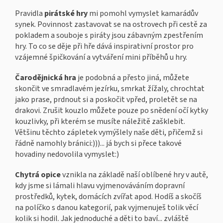
Pravidla
pirátské hry
mi pomohl vymyslet kamarádův
synek. Povinnost zastavovat se na ostrovech při cestě za
pokladem a souboje s piráty jsou zábavným zpestřením
hry. To co se děje při hře dává inspirativní prostor pro
vzájemné špičkování a vytváření mini příběhů u hry.
Čarodějnická hra
je podobná a přesto jiná, můžete
skončit ve smradlavém jezírku, smrkat žížaly, chrochtat
jako prase, prdnout si a poskočit vpřed, proletět se na
drakovi. Zrušit kouzlo můžete pouze po snědení očí kytky
kouzlivky, při kterém se musíte náležitě zašklebit.
Většinu těchto zápletek vymýšlely naše děti, přičemž si
řádně namohly bránici:)))... já bych si přece takové
hovadiny nedovolila vymyslet:)
Chytrá opice
vznikla na základě naší oblíbené hry v autě,
kdy jsme si lámali hlavu vyjmenováváním dopravní
prostředků, kytek, domácích zvířat apod. Hodíš a skočíš
na políčko s danou kategorií, pak vyjmenuješ tolik věcí
kolik si hodil. Jak jednoduché a děti to baví... zvláště