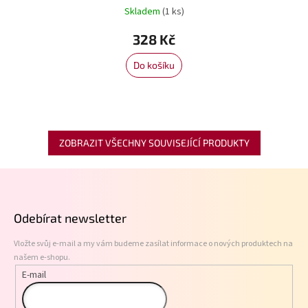
Skladem
(1 ks)
328 Kč
Do košíku
ZOBRAZIT VŠECHNY SOUVISEJÍCÍ PRODUKTY
Z
á
p
Odebírat newsletter
a
t
Vložte svůj e-mail a my vám budeme zasílat informace o nových produktech na
í
našem e-shopu.
E-mail