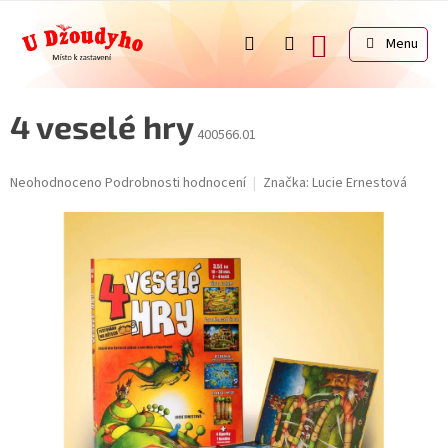
Přejít
na
NÁKUPNÍ
obsah
KOŠÍK
4 veselé hry
400566.01
Průměrné
Neohodnoceno
Podrobnosti hodnocení
Značka:
Lucie Ernestová
hodnocení
produktu
je
0,0
z
5
hvězdiček.