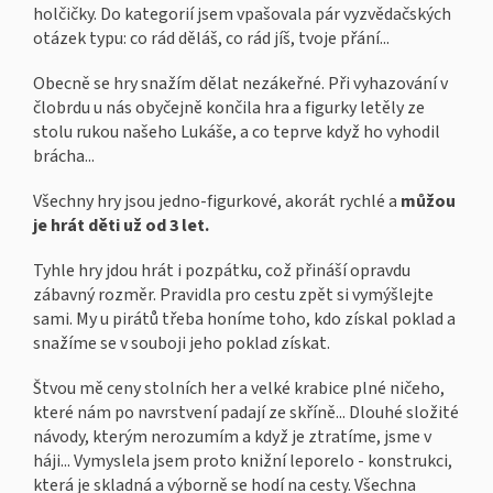
holčičky. Do kategorií jsem vpašovala pár vyzvědačských
otázek typu: co rád děláš, co rád jíš, tvoje přání...
Obecně se hry snažím dělat nezákeřné. Při vyhazování v
člobrdu u nás obyčejně končila hra a figurky letěly ze
stolu rukou našeho Lukáše, a co teprve když ho vyhodil
brácha...
Všechny hry jsou jedno-figurkové, akorát rychlé a
můžou
je hrát děti už od 3 let.
Tyhle hry jdou hrát i pozpátku, což přináší opravdu
zábavný rozměr. Pravidla pro cestu zpět si vymýšlejte
sami. My u pirátů třeba honíme toho, kdo získal poklad a
snažíme se v souboji jeho poklad získat.
Štvou mě ceny stolních her a velké krabice plné ničeho,
které nám po navrstvení padají ze skříně... Dlouhé složité
návody, kterým nerozumím a když je ztratíme, jsme v
háji... Vymyslela jsem proto knižní leporelo - konstrukci,
která je skladná a výborně se hodí na cesty. Všechna