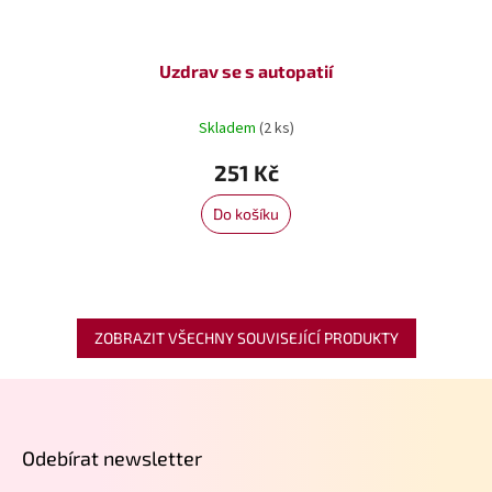
Uzdrav se s autopatií
Skladem
(2 ks)
251 Kč
Do košíku
ZOBRAZIT VŠECHNY SOUVISEJÍCÍ PRODUKTY
Z
á
p
Odebírat newsletter
a
t