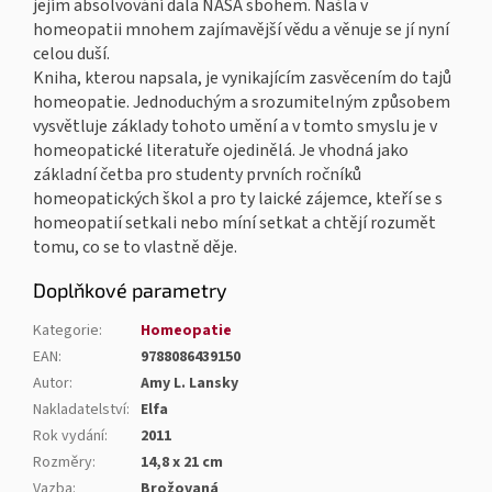
jejím absolvování dala NASA sbohem. Našla v
homeopatii mnohem zajímavější vědu a věnuje se jí nyní
celou duší.
Kniha, kterou napsala, je vynikajícím zasvěcením do tajů
homeopatie. Jednoduchým a srozumitelným způsobem
vysvětluje základy tohoto umění a v tomto smyslu je v
homeopatické literatuře ojedinělá. Je vhodná jako
základní četba pro studenty prvních ročníků
homeopatických škol a pro ty laické zájemce, kteří se s
homeopatií setkali nebo míní setkat a chtějí rozumět
tomu, co se to vlastně děje.
Doplňkové parametry
Kategorie
:
Homeopatie
EAN
:
9788086439150
Autor
:
Amy L. Lansky
Nakladatelství
:
Elfa
Rok vydání
:
2011
Rozměry
:
14,8 x 21 cm
Vazba
:
Brožovaná