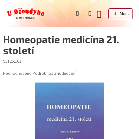
Přejít
na
NÁKUPNÍ
obsah
KOŠÍK
Homeopatie medicína 21.
století
951251.01
Průměrné
Neohodnoceno
Podrobnosti hodnocení
hodnocení
produktu
je
0,0
z
5
hvězdiček.