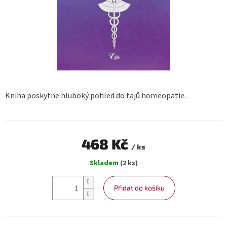
Kniha poskytne hluboký pohled do tajů homeopatie.
468 Kč
/ ks
Měrná
Skladem
(2 ks)
cena:
Přidat do košíku