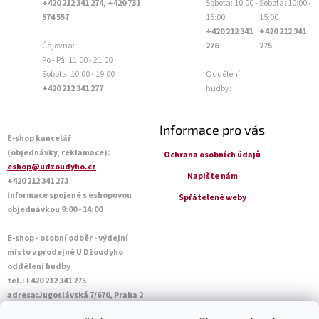
+420 212 341 274, +420 731
Sobota: 10:00 -
Sobota: 10:00 -
574 557
15:00
15:00
+420 212 341
+420 212 341
Čajovna:
276
275
Po - Pá: 11:00 - 21:00
Sobota: 10:00 - 19:00
Oddělení
+420 212 341 277
hudby:
Informace pro vás
E-shop kancelář
(objednávky, reklamace):
Ochrana osobních údajů
eshop@udzoudyho.cz
Napište nám
+420 212 341 273
informace spojené s eshopovou
Spřátelené weby
objednávkou 9:00 - 14:00
E-shop - osobní odběr - výdejní
místo v prodejně U Džoudyho
oddělení hudby
tel.:+420 212 341 275
adresa:Jugoslávská 7/670, Praha 2
Otevírací doba Po - Pá: 09:00 - 18:45