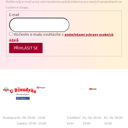
Vložte svůj e-mail a my vám budeme zasílat informace o nových produktech na
í
našem e-shopu.
E-mail
Vložením e-mailu souhlasíte s
podmínkami ochrany osobních
údajů
PŘIHLÁSIT SE
Prodejna:
Po - Pá: 09:00 - 19:00
Oddělení
Po - Pá: 09:00 -
Po - Pá: 09:00 -
Sobota: 10:00 - 15:00
knih:
19:00
19:00