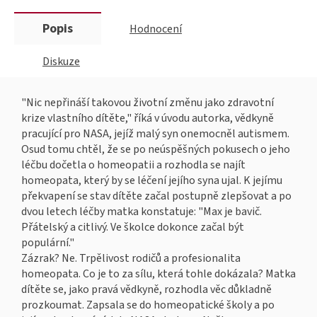
Popis
Hodnocení
Diskuze
"Nic nepřináší takovou životní změnu jako zdravotní
krize vlastního dítěte," říká v úvodu autorka, vědkyně
pracující pro NASA, jejíž malý syn onemocněl autismem.
Osud tomu chtěl, že se po neúspěšných pokusech o jeho
léčbu dočetla o homeopatii a rozhodla se najít
homeopata, který by se léčení jejího syna ujal. K jejímu
překvapení se stav dítěte začal postupně zlepšovat a po
dvou letech léčby matka konstatuje: "Max je bavič.
Přátelský a citlivý. Ve školce dokonce začal být
populární."
Zázrak? Ne. Trpělivost rodičů a profesionalita
homeopata. Co je to za sílu, která tohle dokázala? Matka
dítěte se, jako pravá vědkyně, rozhodla věc důkladně
prozkoumat. Zapsala se do homeopatické školy a po