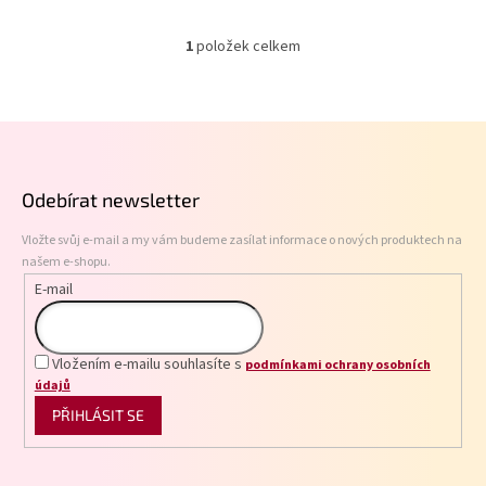
1
položek celkem
O
v
l
á
Z
d
á
a
p
c
Odebírat newsletter
í
a
p
t
r
Vložte svůj e-mail a my vám budeme zasílat informace o nových produktech na
í
v
našem e-shopu.
k
E-mail
y
v
ý
p
Vložením e-mailu souhlasíte s
podmínkami ochrany osobních
i
údajů
s
PŘIHLÁSIT SE
u