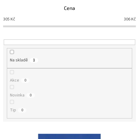
p
Cena
r
o
305
Kč
306
Kč
d
u
k
t
ů
Na skladě
1
Akce
0
Novinka
0
Tip
0
V
ý