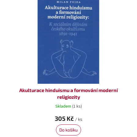
p
i
s
p
r
o
d
u
k
t
ů
Akulturace hinduismu a formování moderní
religiozity
Skladem
(1 ks)
305 Kč
/ ks
Do košíku