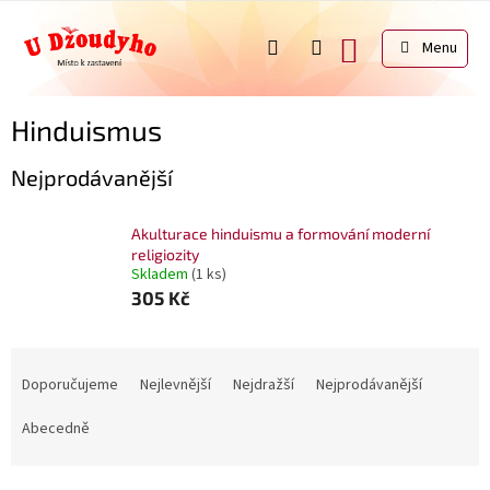
Přejít
na
NÁKUPNÍ
obsah
KOŠÍK
Hinduismus
Nejprodávanější
Akulturace hinduismu a formování moderní
religiozity
Skladem
(1 ks)
305 Kč
Ř
a
Doporučujeme
Nejlevnější
Nejdražší
Nejprodávanější
z
e
Abecedně
n
í